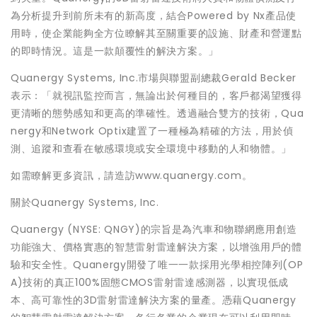
為分析提升到前所未有的新高度，結合Powered by Nx產品使
用時，使企業能夠全方位瞭解其至關重要的設施、財產和營運點
的即時情況。這是一款顛覆性的解決方案。」
Quanergy Systems, Inc.市場與聯盟副總裁Gerald Becker
表示：「就視訊監控而言，無論出於何種目的，客戶都渴望獲得
更清晰的態勢感知和更高的準確性。透過融合雙方的技術，Qua
nergy和Network Optix建置了一種極為精確的方法，用於偵
測、追蹤和查看在敏感環境或安全環境中移動的人和物體。」
如需瞭解更多資訊，請造訪www.quanergy.com。
關於Quanergy Systems, Inc.
Quanergy (NYSE: QNGY)的宗旨是為汽車和物聯網應用創造
功能強大、價格實惠的智慧雷射雷達解決方案，以增強用戶的體
驗和安全性。Quanergy開發了唯一一款採用光學相控陣列(OP
A)技術的真正100%固態CMOS雷射雷達感測器，以實現低成
本、高可靠性的3D雷射雷達解決方案的量產。憑藉Quanergy