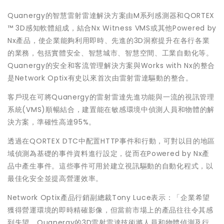
Quanergy的智慧雷射雷達解決方案由M系列感測器和QORTEX
™ 3D感知軟體組成，結合Nx Witness VMS或其他Powered by
Nx產品，使企業能夠利用即時、先進的3D洞察提升在各行各業
的業務，包括實體安全、智慧城市、智慧空間、工業自動化等。
Quanergy的安全和客流管理解決方案與Works with Nx的整合
是Network Optix有史以來首次由雷射雷達驅動的整合。
客戶現在可將Quanergy的雷射雷達先進功能與一流的視訊管理
系統(VMS)順暢結合，建置能在敏感環境中偵測人員和物體的解
決方案，準確性高達95%。
透過在QORTEX DTC中配置HTTP事件和行動，可對以目的地區
域偵測為基礎的事件資料進行設定，從而在Powered by Nx產
品中產生事件。這些事件可用於建立視訊驅動的自動化程式，以
最佳化安全並提高營運效率。
Network Optix產品行銷副總裁Tony Luce表示：「企業希望
獲得營運環境的即時精確影像，但當前市場上的產品往往令其感
到失望。Quanergy的3D雷射雷達技術將人員和物體偵測及行