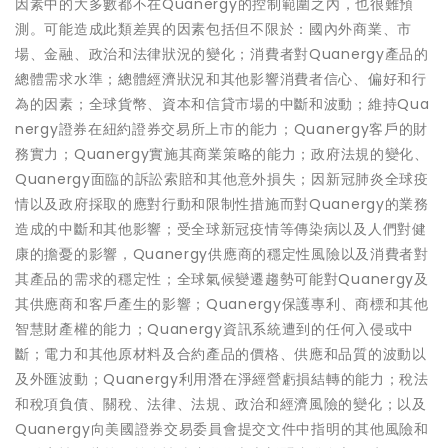
因素中的大多數都不在Quanergy的控制範圍之內，也很難預
測。可能造成此類差異的因素包括但不限於：國內外商業、市
場、金融、政治和法律狀況的變化；消費者對Quanergy產品的
總體需求水準；總體經濟狀況和其他影響消費者信心、偏好和行
為的因素；全球貨幣、資本和信貸市場的中斷和波動；維持Qua
nergy證券在紐約證券交易所上市的能力；Quanergy客戶的財
務實力；Quanergy實施其商業策略的能力；政府法規的變化、
Quanergy面臨的訴訟索賠和其他意外損失；因新冠肺炎全球疫
情以及政府採取的應對行動和限制性措施而對Quanergy的業務
造成的中斷和其他影響；受全球新冠疫情等傳染病以及人們對健
康的擔憂的影響，Quanergy供應商的穩定性風險以及消費者對
其產品的需求的穩定性；全球氣候變遷趨勢可能對Quanergy及
其供應商和客戶產生的影響；Quanergy保護專利、商標和其他
智慧財產權的能力；Quanergy資訊系統遭到的任何入侵或中
斷；電力和其他原材料及合約產品的價格、供應和品質的波動以
及外匯波動；Quanergy利用潛在淨經營虧損結轉的能力；稅法
和稅項負債、關稅、法律、法規、政治和經濟風險的變化；以及
Quanergy向美國證券交易委員會提交文件中指明的其他風險和