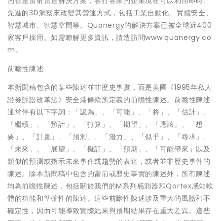
的智慧雷射雷達解決方案，各行各業的企業現在可以利用即時、
先進的3D洞察來改變其營運方式，包括工業自動化、實體安全、
智慧城市、智慧空間等。Quanergy的解決方案已被全球近400
家客戶採用。如需瞭解更多資訊，請造訪問www.quanergy.co
m。
前瞻性陳述
本新聞稿包含的某些陳述並非歷史事實，而是美國《1995年私人
證券訴訟改革法》安全港條款所定義的前瞻性陳述。前瞻性陳述
通常伴有以下字詞：「認為」、「可能」、「將」、「估計」、
「繼續」、「預計」、「打算」、「期望」、「應該」、「想
要」、「計畫」、「預測」、「潛力」、「似乎」、「尋求」、
「未來」、「展望」、「擬訂」、「預期」、「可能帶來」以及
類似的預測或指示未來事件或趨勢的表達，或者並非歷史事件的
陳述。除本新聞稿中包含的當前或歷史事實的陳述外，所有陳述
均為前瞻性陳述，包括關於我們的M系列感測器和Qortex感知軟
體的功能和準確性的陳述。這些前瞻性陳述涉及重大的風險和不
確定性，因而可能導致實際結果與預期結果存在重大差異。這些