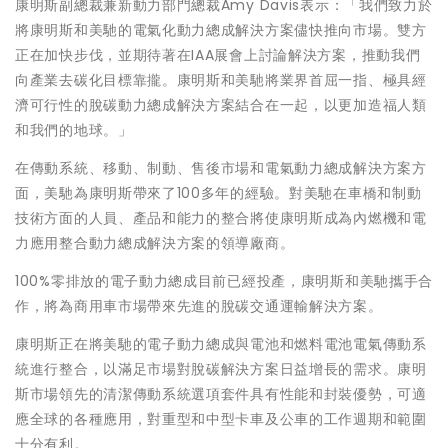
康明斯副總裁兼新動力部門總裁Amy Davis表示：「我們致力於
將康明斯和美馳的電氣化動力總成解決方案儘快推向市場。雙方
正在加快步伐，並期待著在IAA展會上討論解決方案，推動我們
向產業去碳化目標靠攏。康明斯和美馳將業界首屈一指、極具經
濟可行性的脫碳動力總成解決方案結合在一起，以更加造福人類
和我們的地球。」
在傳動系統、移動、制動、售後市場和電氣動力總成解決方案方
面，美馳為康明斯帶來了100多年的經驗。對美馳在車橋和制動
技術方面的人員、產品和能力的整合將使康明斯成為內燃機和電
力應用整合動力總成解決方案的領導廠商。
100%零排放的電子動力總成目前已經投產，康明斯和美馳攜手合
作，將為商用車市場帶來先進的脫碳交通運輸解決方案。
康明斯正在將美馳的電子動力總成與電池和燃料電池電氣傳動系
統進行整合，以滿足市場對脫碳解決方案日益增長的需求。康明
斯市場領先的清潔傳動系統選項套件具有性能和封裝優勢，可適
應全球的各種應用，對重型和中型卡車及公車的工作週期和範圍
十分有利。