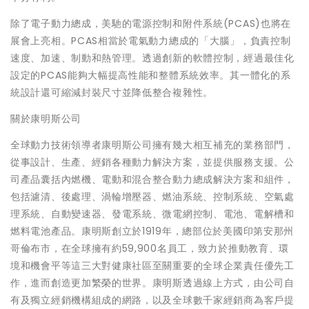
除了電子動力總成，美馳的電源控制和附件系統(PCAS)也將在
展會上亮相。PCAS相當於電氣動力總成的「大腦」，負責控制
速度、加速、制動和熱管理。透過創新的軟體控制，經過最佳化
設定的PCAS能夠大幅提高性能和整體系統效率。其一體化的系
統設計還可縮減封裝尺寸並降低整合複雜性。
關於康明斯公司
全球動力技術領導者康明斯公司擁有幾大相互補充的業務部門，
從事設計、生產、經銷各種動力解決方案，並提供服務支援。公
司產品囊括內燃機、電動和混合整合動力總成解決方案和組件，
包括濾清、後處理、渦輪增壓器、燃油系統、控制系統、空氣處
理系統、自動變速器、發電系統、微電網控制、電池、電解槽和
燃料電池產品。康明斯創立於1919年，總部位於美國印第安那州
哥倫布市，在全球擁有約59,900名員工，致力於推動教育、環
境和機會平等這三大對健康社區至關重要的全球企業責任優先工
作，進而創造更加繁榮的世界。康明斯透過線上方式，由公司自
有及獨立經銷機構組成的網路，以及全球數千家經銷商為客戶提