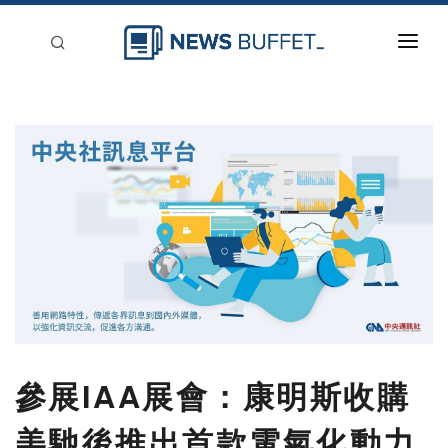
回到首頁
新聞稿分類
登入
刊登
參展IAA展會：康明斯收購
美馳後推出首款電氣化動力