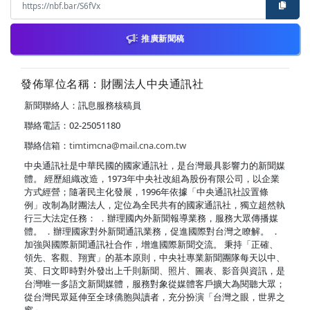
推廣新聞稿
發佈單位名稱：財團法人中央通訊社
新聞聯絡人：訊息服務核稿員
聯絡電話：02-25051180
聯絡信箱：
timtimcna@mail.cna.com.tw
中央通訊社是中華民國的國家通訊社，是台灣最具影響力的新聞媒
體。 經歷組織改造，1973年中央社改組為股份有限公司，以企業
方式經營；隨著民主化發展，1996年依據「中央通訊社設置條
例」改制為財團法人，定位為全民共有的國家通訊社，獨立超然執
行三大法定任務： ．辦理國內外新聞報導業務，服務大眾傳播媒
體。 ．辦理國家對外新聞通訊業務，促進國際對台灣之瞭解。 ．
加強與國際新聞通訊社合作，增進國際新聞交流。 秉持「正確、
領先、客觀、翔實」的基本原則，中央社專業新聞團隊每天以中、
英、日文即時對外發出上千則新聞、照片、圖表、影音與資訊，是
台灣唯一多語文新聞媒體，服務對象從媒體客戶擴大為閱聽大眾；
從台灣民眾延伸至全球僑胞與讀者，充分扮演「台灣之眼，世界之
窗」。