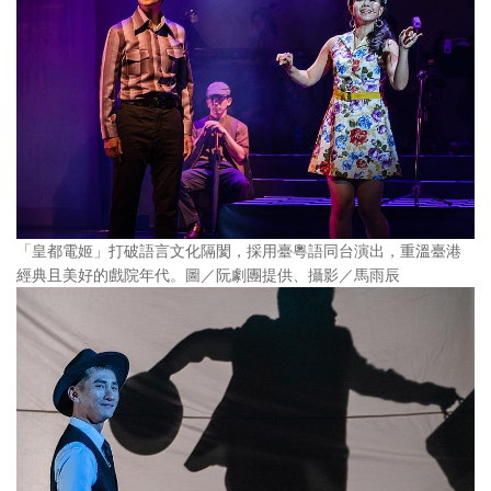
「皇都電姬」打破語言文化隔閡，採用臺粵語同台演出，重溫臺港
經典且美好的戲院年代。圖／阮劇團提供、攝影／馬雨辰