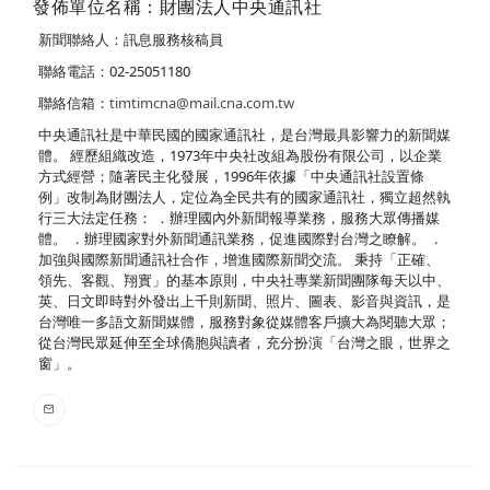
發佈單位名稱：財團法人中央通訊社
新聞聯絡人：訊息服務核稿員
聯絡電話：02-25051180
聯絡信箱：
timtimcna@mail.cna.com.tw
中央通訊社是中華民國的國家通訊社，是台灣最具影響力的新聞媒
體。 經歷組織改造，1973年中央社改組為股份有限公司，以企業
方式經營；隨著民主化發展，1996年依據「中央通訊社設置條
例」改制為財團法人，定位為全民共有的國家通訊社，獨立超然執
行三大法定任務： ．辦理國內外新聞報導業務，服務大眾傳播媒
體。 ．辦理國家對外新聞通訊業務，促進國際對台灣之瞭解。 ．
加強與國際新聞通訊社合作，增進國際新聞交流。 秉持「正確、
領先、客觀、翔實」的基本原則，中央社專業新聞團隊每天以中、
英、日文即時對外發出上千則新聞、照片、圖表、影音與資訊，是
台灣唯一多語文新聞媒體，服務對象從媒體客戶擴大為閱聽大眾；
從台灣民眾延伸至全球僑胞與讀者，充分扮演「台灣之眼，世界之
窗」。