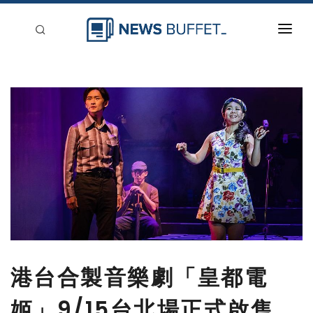
回到首頁
新聞稿分類
登入
刊登
港台合製音樂劇「皇都電
姬」9/15台北場正式啟售