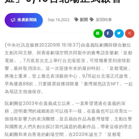
Sep 16,2022
新聞
新聞時事
推廣新聞稿
(中央社訊息服務20220916 15:18:37)由嘉義阮劇團與聯合數位
文創共同主辦、與香港劇場空間共同製作的臺粵語音樂劇「皇都
電姬」，7月底首次北上舉行台北場巡演，可惜幾番受到疫情影
響，最終取消演出。這一次迎接年末的最好時刻，「皇都電姬」
將捲土重來，登上臺北表演藝術中心，9/15起台北場正式啟售，
早鳥優惠88折，只要購票就獲得限量「臺灣瀕危語言NFT」一起
為母語文他做保存。
阮劇團從2003年在嘉義成立以來，一直希望透過在嘉義的深
耕，證明臺灣的城鄉差距可以很不一樣，在嘉義也可以培育出一
個很有影響力的表演團體，並且藉由作品為臺灣發聲，主動出擊
與國際友人們共創出探討當代議題的戲劇作品，帶著這樣的理念
阮劇團和來自香港的劇場空間，在2020年誕生了「皇都電