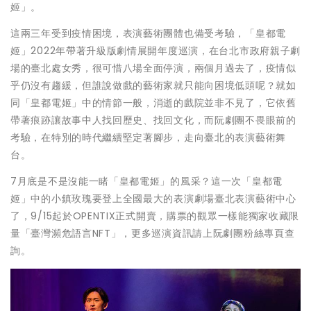
姬」。
這兩三年受到疫情困境，表演藝術團體也備受考驗，「皇都電
姬」2022年帶著升級版劇情展開年度巡演，在台北市政府親子劇
場的臺北處女秀，很可惜八場全面停演，兩個月過去了，疫情似
乎仍沒有趨緩，但誰說做戲的藝術家就只能向困境低頭呢？就如
同「皇都電姬」中的情節一般，消逝的戲院並非不見了，它依舊
帶著痕跡讓故事中人找回歷史、找回文化，而阮劇團不畏眼前的
考驗，在特別的時代繼續堅定著腳步，走向臺北的表演藝術舞
台。
7月底是不是沒能一睹「皇都電姬」的風采？這一次「皇都電
姬」中的小鎮玫瑰要登上全國最大的表演劇場臺北表演藝術中心
了，9/15起於OPENTIX正式開賣，購票的觀眾一樣能獨家收藏限
量「臺灣瀕危語言NFT」，更多巡演資訊請上阮劇團粉絲專頁查
詢。