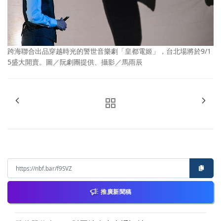
跨海聯合出品穿越時光的警世音樂劇「皇都電姬」，台北場將於9/1
5盛大開賣。圖／阮劇團提供、攝影／馬雨辰
推廣新聞稿