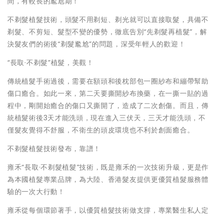
間，有較長的尷尬期！
不剃髮植髮技術，頭髮不用剃短、剃光就可以直接取髮，具備不
剃髮、不剪短、髮型不變的優勢，徹底告別“先剃髮再植髮”，解
決髮友們的術後“剃髮尷尬”的問題，深受年輕人的歡迎！
“‍長取·不剃髮”植髮，美觀！
傳統植髮手術過後，需要在額頭和後枕部包一圈紗布和繃帶幫助
傷口癒合。如此一來，第二天要撕開紗布換藥，在一撕一貼的過
程中，剛開始癒合的傷口又撕開了，造成了二次創傷。而且，傳
統植髮術後3天才能洗頭，現在進入三伏天，三天才能洗頭，不
僅髮友覺得不舒服，不衛生的頭皮環境也不利於創面癒合。
不剃髮植髮技術發布，靠譜！
雍禾“長取·不剃髮植髮”技術，既是雍禾的一次技術升級，更是作
為本國植髮專業品牌，為大陸、香港髮友提供更優質植髮服務體
驗的一次大行動！
雍禾從每個環節著手，以優質植髮技術做支撐，專業醫生私人定