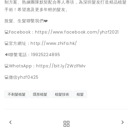
制方案、熟練團隊默契配合專人專項，為深圳髮友打造精品植髮
手術！希望惠及更多年輕的髮友。
脫髮、生髮聯繫我們❤️
💻Facebook：https://www.facebook.com/yhzf2021
💻官方網址：http://www.zhifa.hk/
️🔊聯繫電話：19925224895
💻WhatsApp：https://bit.ly/2WzlfMv
💻微信yhzf0425
不剃髮植髮
隱形植髮
植髮技術
植髮