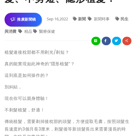
Sep 16,2022
新聞
新聞時事
民生
推廣新聞稿
與消費
精品
醫療保健
植髮連後枕部都不用剃光/剃短？
真的能實現如此神奇的“隱形植髮”？
這到底是如何操作的？
別糾結，
現在你可以親身體驗！
不剃髮植髮，舒適！
傳統植髮，需要剃掉後枕部的頭髮，方便提取毛囊，按照頭髮生
長速度約3個月長3厘米，剃髮後等新頭髮長出來需要漫長的時