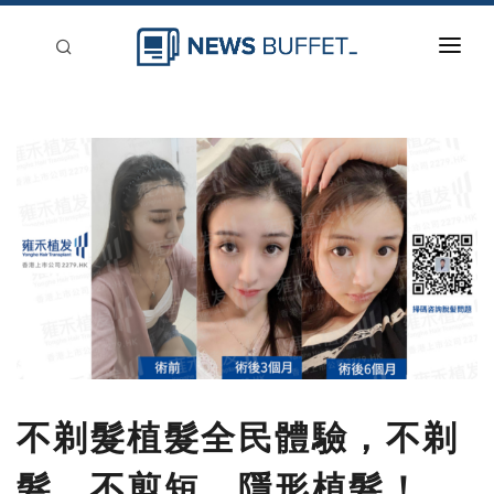
回到首頁
新聞稿分類
登入
刊登
不剃髮植髮全民體驗，不剃
髮、不剪短、隱形植髮！