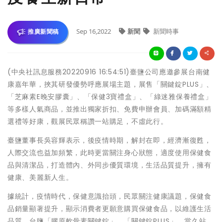
Sep 16,2022
新聞
新聞時事
推廣新聞稿
(中央社訊息服務20220916 16:54:51)臺鹽公司應邀參展台南健
康嘉年華，挾其研發優勢呼應展場主題，展售「關鍵錠PLUS」、
「芝麻素E晚安膠囊」、「保健3寶禮盒」、「綠迷雅保養禮盒」
等多樣人氣商品，並推出獨家折扣、免費申辦會員、加碼滿額精
選禮等好康，觀展民眾稱讚一站購足，不虛此行。
臺鹽董事長吳容輝表示，後疫情時期，解封在即，經濟漸復甦，
人際交流也益加頻繁，此時更當關注身心狀態，適度使用保健食
品與清潔品，打造體內、外同步優質環境，生活品質提升，擁有
健康、美麗新人生。
據統計，疫情時代，保健意識抬頭，民眾關注健康議題，保健食
品銷量顯著提升，顯示消費者更願意購買保健食品，以維護生活
品質。台鹽「膠原軟骨素關鍵錠」、「關鍵錠PLUS」，當久站