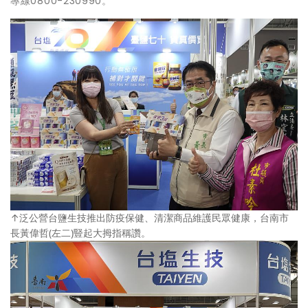
專線0800-230990。
↑泛公營台鹽生技推出防疫保健、清潔商品維護民眾健康，台南市
長黃偉哲(左二)豎起大拇指稱讚。