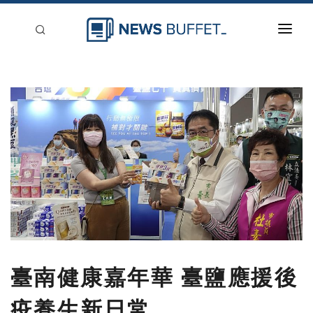
回到首頁
新聞稿分類
登入
刊登
臺南健康嘉年華 臺鹽應援後
疫養生新日常