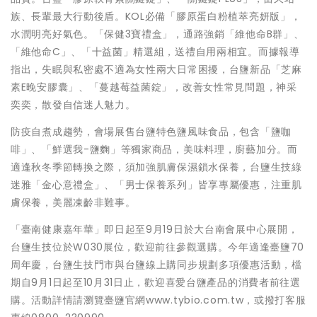
族、長輩最大行動後盾。KOL必備「膠原蛋白粉植萃亮妍版」，
水潤明亮好氣色。「保健3寶禮盒」，通路強銷「維他命B群」、
「維他命C」、「十益菌」精選組，送禮自用兩相宜。而據報導
指出，失眠與私密處不適為女性兩大日常困擾，台鹽新品「芝麻
素E晚安膠囊」、「蔓越莓益菌錠」，改善女性常見問題，神采
奕奕，散發自信迷人魅力。
防疫自煮成趨勢，會場展售台鹽特色鹽風味食品，包含「鹽咖
啡」、「鮮選我-鹽麴」等獨家商品，美味料理，廚藝加分。而
適逢秋冬季節轉換之際，須加強肌膚保濕鎖水保養，台鹽生技綠
迷雅「金心意禮盒」、「男士保養系列」皆享專屬優惠，注重肌
膚保養，美麗凍齡非難事。
「臺南健康嘉年華」即日起至9月19日於大台南會展中心展開，
台鹽生技位於W030展位，歡迎前往參觀選購。今年適逢臺鹽70
周年慶，台鹽生技門市與台鹽線上購同步規劃多項優惠活動，檔
期自9月1日起至10月31日止，歡迎喜愛台鹽產品的消費者前往選
購。活動詳情請瀏覽臺鹽官網www.tybio.com.tw，或撥打客服