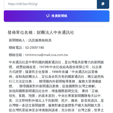
推廣新聞稿
發佈單位名稱：財團法人中央通訊社
新聞聯絡人：訊息服務核稿員
聯絡電話：02-25051180
聯絡信箱：
timtimcna@mail.cna.com.tw
中央通訊社是中華民國的國家通訊社，是台灣最具影響力的新聞媒
體。 經歷組織改造，1973年中央社改組為股份有限公司，以企業
方式經營；隨著民主化發展，1996年依據「中央通訊社設置條
例」改制為財團法人，定位為全民共有的國家通訊社，獨立超然執
行三大法定任務： ．辦理國內外新聞報導業務，服務大眾傳播媒
體。 ．辦理國家對外新聞通訊業務，促進國際對台灣之瞭解。 ．
加強與國際新聞通訊社合作，增進國際新聞交流。 秉持「正確、
領先、客觀、翔實」的基本原則，中央社專業新聞團隊每天以中、
英、日文即時對外發出上千則新聞、照片、圖表、影音與資訊，是
台灣唯一多語文新聞媒體，服務對象從媒體客戶擴大為閱聽大眾；
從台灣民眾延伸至全球僑胞與讀者，充分扮演「台灣之眼，世界之