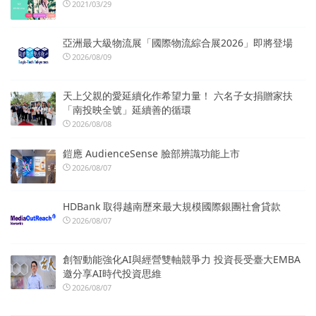
2021/03/29
亞洲最大級物流展「國際物流綜合展2026」即將登場
2026/08/09
天上父親的愛延續化作希望力量！ 六名子女捐贈家扶
「南投映全號」延續善的循環
2026/08/08
鎧應 AudienceSense 臉部辨識功能上市
2026/08/07
HDBank 取得越南歷來最大規模國際銀團社會貸款
2026/08/07
創智動能強化AI與經營雙軸競爭力 投資長受臺大EMBA
邀分享AI時代投資思維
2026/08/07