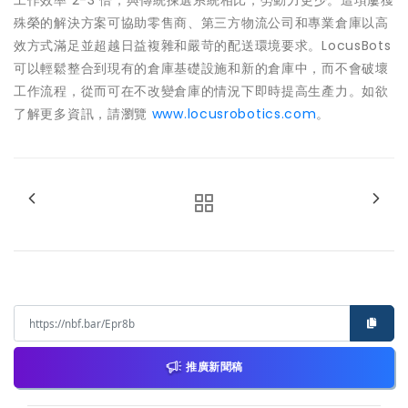
工作效率 2-3 倍，與傳統揀選系統相比，勞動力更少。這項屢獲
殊榮的解決方案可協助零售商、第三方物流公司和專業倉庫以高
效方式滿足並超越日益複雜和嚴苛的配送環境要求。LocusBots
可以輕鬆整合到現有的倉庫基礎設施和新的倉庫中，而不會破壞
工作流程，從而可在不改變倉庫的情況下即時提高生產力。如欲
了解更多資訊，請瀏覽
www.locusrobotics.com
。
推廣新聞稿