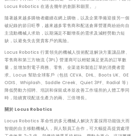
Locus Robotics 在過去幾年的創新和願景。」
隨著越來越多購物者繼續在網上購物，以及企業準備迎接另一個
破紀錄的節日旺季，越來越多零售商和配送倉庫營運商紛紛向自
主流動機械人求助，以期滿足不斷增長的需求及減輕勞動力短
缺，以避免失去寶貴客戶的風險。
Locus Robotics 行業領先的機械人技術配送解決方案讓品牌、
零售商和第三方物流 (3PL) 營運商可以輕鬆滿足更高的訂單數
量，並增加對電子商務、零售、全渠道和製造訂單的消費者需
求。Locus 幫助全球客戶（包括 CEVA、DHL、Boots UK、GE
ODIS、Whiplash、Saddle Creek、Quiet 3PF、Radial 等）
降低勞動力招聘、培訓和保留成本並改善工作場所的人體工學同
時，陸續實現配送生產力的兩、三倍增長。
關於
Locus Robotics
Locus Robotics 革命性的多元機械人解決方案採用功能強大而
智能的自主移動機械人，與人類員工合作，可大幅提高提貨處理