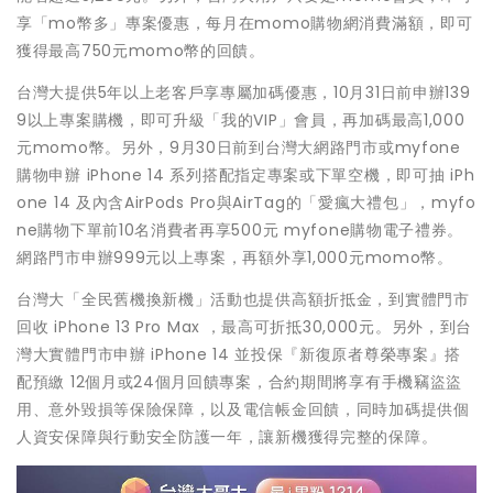
享「mo幣多」專案優惠，每月在momo購物網消費滿額，即可
獲得最高750元momo幣的回饋。
台灣大提供5年以上老客戶享專屬加碼優惠，10月31日前申辦139
9以上專案購機，即可升級「我的VIP」會員，再加碼最高1,000
元momo幣。另外，9月30日前到台灣大網路門市或myfone
購物申辦 iPhone 14 系列搭配指定專案或下單空機，即可抽 iPh
one 14 及內含AirPods Pro與AirTag的「愛瘋大禮包」，myfo
ne購物下單前10名消費者再享500元 myfone購物電子禮券。
網路門市申辦999元以上專案，再額外享1,000元momo幣。
台灣大「全民舊機換新機」活動也提供高額折抵金，到實體門市
回收 iPhone 13 Pro Max ，最高可折抵30,000元。另外，到台
灣大實體門市申辦 iPhone 14 並投保『新復原者尊榮專案』搭
配預繳 12個月或24個月回饋專案，合約期間將享有手機竊盜盜
用、意外毀損等保險保障，以及電信帳金回饋，同時加碼提供個
人資安保障與行動安全防護一年，讓新機獲得完整的保障。