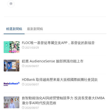
精選新聞稿
最新新聞稿
FLOC唯一基督徒專屬交友APP，基督徒的新福音
2021/03/29
鎧應 AudienceSense 臉部辨識功能上市
2026/08/07
HDBank 取得越南歷來最大規模國際銀團社會貸款
2026/08/07
創智動能強化AI與經營雙軸競爭力 投資長受臺大EMBA
邀分享AI時代投資思維
2026/08/07