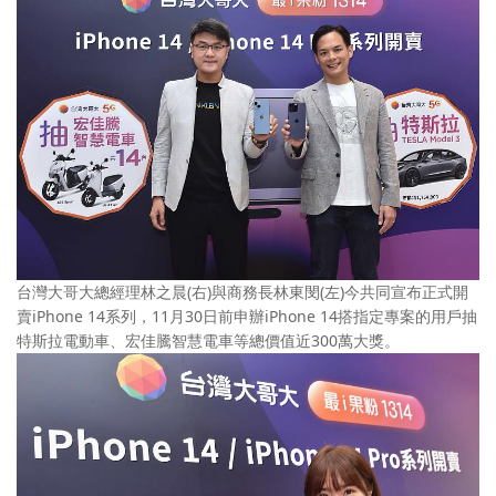
台灣大哥大總經理林之晨(右)與商務長林東閔(左)今共同宣布正式開
賣iPhone 14系列，11月30日前申辦iPhone 14搭指定專案的用戶抽
特斯拉電動車、宏佳騰智慧電車等總價值近300萬大獎。