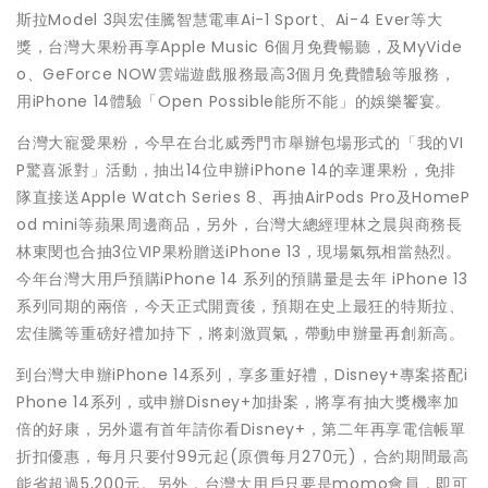
斯拉Model 3與宏佳騰智慧電車Ai-1 Sport、Ai-4 Ever等大
獎，台灣大果粉再享Apple Music 6個月免費暢聽，及MyVide
o、GeForce NOW雲端遊戲服務最高3個月免費體驗等服務，
用iPhone 14體驗「Open Possible能所不能」的娛樂饗宴。
台灣大寵愛果粉，今早在台北威秀門市舉辦包場形式的「我的VI
P驚喜派對」活動，抽出14位申辦iPhone 14的幸運果粉，免排
隊直接送Apple Watch Series 8、再抽AirPods Pro及HomeP
od mini等蘋果周邊商品，另外，台灣大總經理林之晨與商務長
林東閔也合抽3位VIP果粉贈送iPhone 13，現場氣氛相當熱烈。
今年台灣大用戶預購iPhone 14 系列的預購量是去年 iPhone 13
系列同期的兩倍，今天正式開賣後，預期在史上最狂的特斯拉、
宏佳騰等重磅好禮加持下，將刺激買氣，帶動申辦量再創新高。
到台灣大申辦iPhone 14系列，享多重好禮，Disney+專案搭配i
Phone 14系列，或申辦Disney+加掛案，將享有抽大獎機率加
倍的好康，另外還有首年請你看Disney+，第二年再享電信帳單
折扣優惠，每月只要付99元起(原價每月270元)，合約期間最高
能省超過5,200元。另外，台灣大用戶只要是momo會員，即可