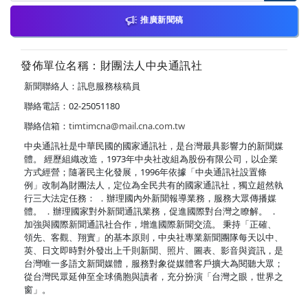
推廣新聞稿
發佈單位名稱：財團法人中央通訊社
新聞聯絡人：訊息服務核稿員
聯絡電話：02-25051180
聯絡信箱：
timtimcna@mail.cna.com.tw
中央通訊社是中華民國的國家通訊社，是台灣最具影響力的新聞媒
體。 經歷組織改造，1973年中央社改組為股份有限公司，以企業
方式經營；隨著民主化發展，1996年依據「中央通訊社設置條
例」改制為財團法人，定位為全民共有的國家通訊社，獨立超然執
行三大法定任務： ．辦理國內外新聞報導業務，服務大眾傳播媒
體。 ．辦理國家對外新聞通訊業務，促進國際對台灣之瞭解。 ．
加強與國際新聞通訊社合作，增進國際新聞交流。 秉持「正確、
領先、客觀、翔實」的基本原則，中央社專業新聞團隊每天以中、
英、日文即時對外發出上千則新聞、照片、圖表、影音與資訊，是
台灣唯一多語文新聞媒體，服務對象從媒體客戶擴大為閱聽大眾；
從台灣民眾延伸至全球僑胞與讀者，充分扮演「台灣之眼，世界之
窗」。