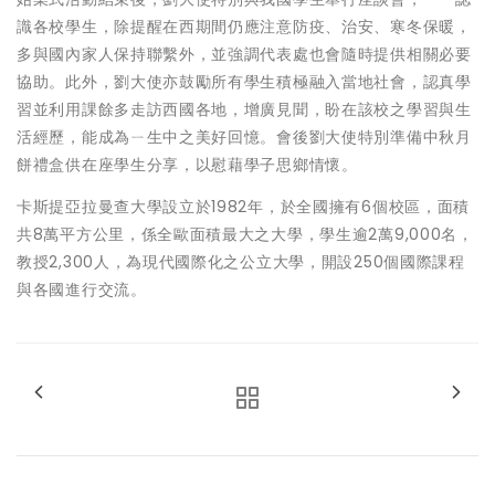
識各校學生，除提醒在西期間仍應注意防疫、治安、寒冬保暖，
多與國內家人保持聯繫外，並強調代表處也會隨時提供相關必要
協助。此外，劉大使亦鼓勵所有學生積極融入當地社會，認真學
習並利用課餘多走訪西國各地，增廣見聞，盼在該校之學習與生
活經歷，能成為ㄧ生中之美好回憶。會後劉大使特別準備中秋月
餅禮盒供在座學生分享，以慰藉學子思鄉情懷。
卡斯提亞拉曼查大學設立於1982年，於全國擁有6個校區，面積
共8萬平方公里，係全歐面積最大之大學，學生逾2萬9,000名，
教授2,300人，為現代國際化之公立大學，開設250個國際課程
與各國進行交流。