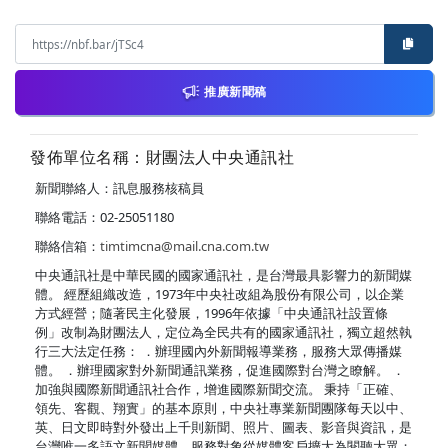
推廣新聞稿
發佈單位名稱：財團法人中央通訊社
新聞聯絡人：訊息服務核稿員
聯絡電話：02-25051180
聯絡信箱：
timtimcna@mail.cna.com.tw
中央通訊社是中華民國的國家通訊社，是台灣最具影響力的新聞媒
體。 經歷組織改造，1973年中央社改組為股份有限公司，以企業
方式經營；隨著民主化發展，1996年依據「中央通訊社設置條
例」改制為財團法人，定位為全民共有的國家通訊社，獨立超然執
行三大法定任務： ．辦理國內外新聞報導業務，服務大眾傳播媒
體。 ．辦理國家對外新聞通訊業務，促進國際對台灣之瞭解。 ．
加強與國際新聞通訊社合作，增進國際新聞交流。 秉持「正確、
領先、客觀、翔實」的基本原則，中央社專業新聞團隊每天以中、
英、日文即時對外發出上千則新聞、照片、圖表、影音與資訊，是
台灣唯一多語文新聞媒體，服務對象從媒體客戶擴大為閱聽大眾；