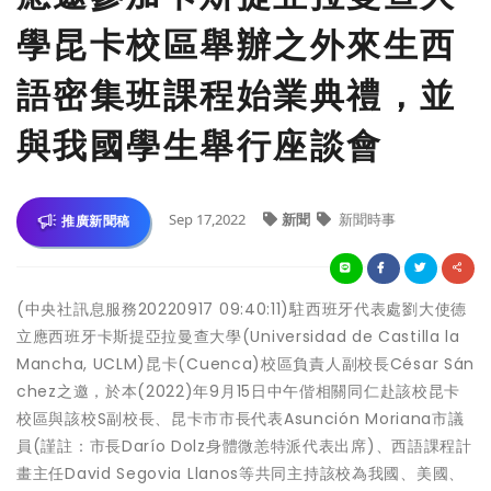
學昆卡校區舉辦之外來生西
語密集班課程始業典禮，並
與我國學生舉行座談會
Sep 17,2022
新聞
新聞時事
推廣新聞稿
(中央社訊息服務20220917 09:40:11)駐西班牙代表處劉大使德
立應西班牙卡斯提亞拉曼查大學(Universidad de Castilla la
Mancha, UCLM)昆卡(Cuenca)校區負責人副校長César Sán
chez之邀，於本(2022)年9月15日中午偕相關同仁赴該校昆卡
校區與該校S副校長、昆卡市市長代表Asunción Moriana市議
員(謹註：市長Darío Dolz身體微恙特派代表出席)、西語課程計
畫主任David Segovia Llanos等共同主持該校為我國、美國、