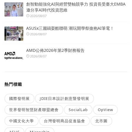
創智動能強化AI與經營雙軸競爭力 投資長受臺大EMBA
邀分享AI時代投資思維
2026/08/07
ASUSx三麗鷗耍酷聯萌 潮玩開學祭搶抱AI筆電！
2026/08/07
AMD公佈2026年第2季財務報告
2026/08/07
熱門標籤
國際發明展
JDIE日本設計創意暨發明展
世界發明智慧財產聯盟總會
SocialLab
OpView
中國文化大學
台灣發明商品促進協會
北市圖
ASUS
Microchip