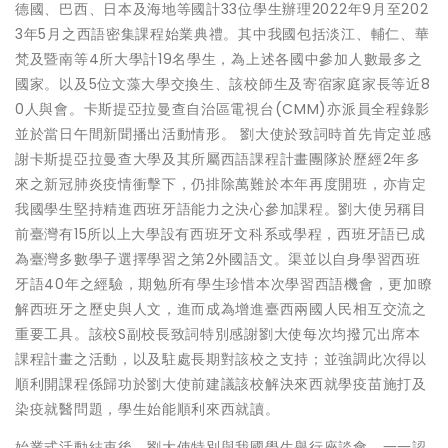
德國、巴西、日本及海地等國計33位學生辦理2022年9月至202
3年5月之西語密集課程始業典禮。其中我國包括淡江、輔仁、華
梵及暨南等4所大學計19名學生，為上述各國中參加人數最多之
國家。以及5位文藻大學交換生、該校師生及寄宿家庭家長等近8
0人與會。卡斯提亞拉曼查自治區電視台(CMM)亦派員全程錄影
並於當日午間新聞播出活動情形。 劉大使於致詞時首先肯定並感
謝卡斯提亞拉曼查大學及其所屬西語課程計畫團隊於歷經2年多
來之新冠肺炎疫情衝擊下，仍排除萬難於本年再度開班，亦肯定
我國學生堅持精進西班牙語能力之決心參加課程。劉大使另稱目
前臺灣有15所以上大學設有西班牙文科系或學程，西班牙語已成
為臺灣多數學子選擇學習之第2外國語文。渠並以自身學習西班
牙語40年之經驗，期勉所有學生珍惜本次學習西語機會，更加瞭
解西班牙之歷史與人文，進而成為增進臺西兩國人民相互交流之
重要工具。該校S副校長致詞特別感謝劉大使每次均撥冗出席本
課程計畫之活動，以及駐處長期對該校之支持；並強調此次得以
順利開課程係歸功於劉大使前建議該校解決來西就學疫苗施打及
染疫就醫問題，學生始能順利來西就讀。
始業式活動結束後，劉大使特別與我國學生舉行座談會，一一認