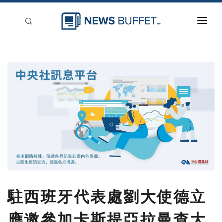
回到首頁
新聞稿分類
登入
刊登
駐西班牙代表處劉大使德立
應邀參加卡斯提亞拉曼查大