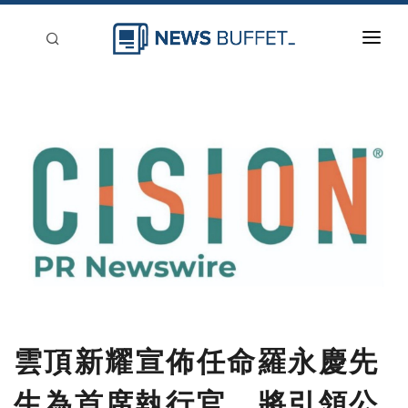
回到首頁
新聞稿分類
登入
刊登
雲頂新耀宣佈任命羅永慶先
生為首席執行官，將引領公