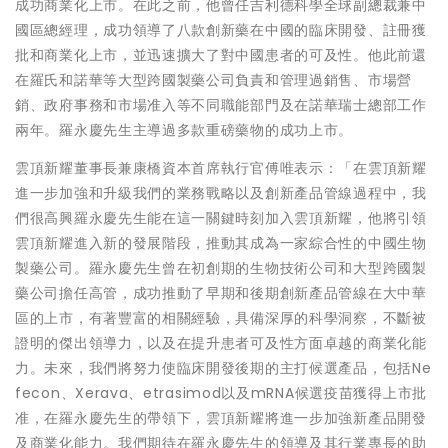
成功商業化上市。在此之前，他曾任吉利德科學全球副總裁兼中
國區總經理，成功領導了八款創新藥在中國的臨床開發、註冊獲
批和商業化上市，並迅速擴大了對中國患者的可及性。他此前還
在羅氏和諾華等大型跨國製藥公司負責和管理過銷售、市場營
銷、政府事務和市場准入等不同職能部門及在諾華瑞士總部工作
兩年。羅永慶先生主導過多款重磅藥物的成功上市。
雲頂新耀董事長兼康橋資本首席執行官傅唯表示：「在雲頂新耀
進一步加強和升級我們的業務戰略以及創新產品管線過程中，我
們很高興羅永慶先生能在這一關鍵時刻加入雲頂新耀，他將引領
雲頂新耀進入新的發展階段，推動其成為一家綜合性的中國生物
製藥公司。羅永慶先生曾在初創期的生物技術公司和大型跨國製
藥公司擔任高管，成功推動了早期和後期創新產品管線在大中華
區的上市，有著豐富的相關經驗，具備深厚的科學洞察，不斷被
證明的傑出領導力，以及在提升患者可及性方面卓越的商業化能
力。未來，我們將努力使臨床開發後期的主打候選產品，包括Ne
fecon、Xerava、etrasimod以及mRNA候選疫苗獲得上市批
准，在羅永慶先生的帶領下，雲頂新耀將進一步加強新產品開發
及商業化能力。我們期待在羅永慶先生的領導及其行業專長的助