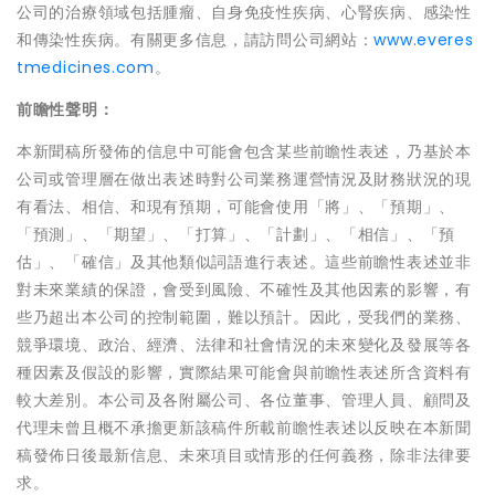
公司的治療領域包括腫瘤、自身免疫性疾病、心腎疾病、感染性
和傳染性疾病。有關更多信息，請訪問公司網站：
www.everes
tmedicines.com
。
前瞻性聲明：
本新聞稿所發佈的信息中可能會包含某些前瞻性表述，乃基於本
公司或管理層在做出表述時對公司業務運營情況及財務狀況的現
有看法、相信、和現有預期，可能會使用「將」、「預期」、
「預測」、「期望」、「打算」、「計劃」、「相信」、「預
估」、「確信」及其他類似詞語進行表述。這些前瞻性表述並非
對未來業績的保證，會受到風險、不確性及其他因素的影響，有
些乃超出本公司的控制範圍，難以預計。因此，受我們的業務、
競爭環境、政治、經濟、法律和社會情況的未來變化及發展等各
種因素及假設的影響，實際結果可能會與前瞻性表述所含資料有
較大差別。本公司及各附屬公司、各位董事、管理人員、顧問及
代理未曾且概不承擔更新該稿件所載前瞻性表述以反映在本新聞
稿發佈日後最新信息、未來項目或情形的任何義務，除非法律要
求。