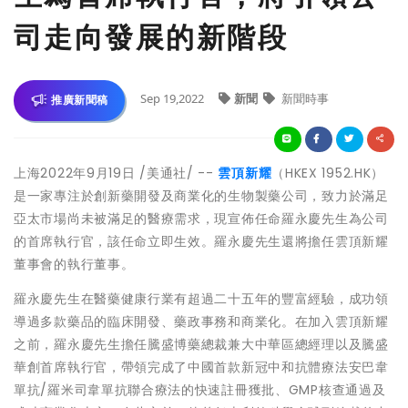
司走向發展的新階段
Sep 19,2022
新聞
新聞時事
推廣新聞稿
上海
2022年9月19日
/美通社/ --
雲頂新耀
（HKEX 1952.HK）
是一家專注於創新藥開發及商業化的生物製藥公司，致力於滿足
亞太市場尚未被滿足的醫療需求，現宣佈任命羅永慶先生為公司
的首席執行官，該任命立即生效。羅永慶先生還將擔任雲頂新耀
董事會的執行董事。
羅永慶先生在醫藥健康行業有超過二十五年的豐富經驗，成功領
導過多款藥品的臨床開發、藥政事務和商業化。在加入雲頂新耀
之前，羅永慶先生擔任騰盛博藥總裁兼大中華區總經理以及騰盛
華創首席執行官，帶領完成了中國首款新冠中和抗體療法安巴韋
單抗/羅米司韋單抗聯合療法的快速註冊獲批、GMP核查通過及