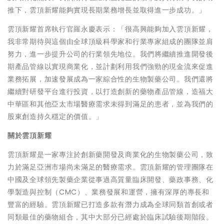
推下，雲頂新耀能夠實現長期業務增長並取得進一步成功。」
雲頂新耀首席執行官羅永慶表示：「很高興能夠加入雲頂新耀，
我非常期待與這個由全球頂級科學家和行業專家組成的團隊並肩
努力，進一步提升公司的行業領先地位。我們將繼續推進開發後
期產品管線以實現商業化，並計劃利用我們強勁的現金流來促進
業務拓展，加速發展成為一家綜合性的生物製藥公司。我們還將
繼續對研發平台進行投資，以打造創新的藥物產品管線，造福大
中華區和其他亞太市場醫療需求未得到滿足的患者，並為我們的
股東創造持久穩定的價值。」
關於雲頂新耀
雲頂新耀是一家專注於創新藥開發及商業化的生物製藥公司，致
力於滿足亞洲市場尚未滿足的醫療需求。雲頂新耀的管理團隊在
中國及全球領先製藥企業從事過高質量臨床開發、藥政事務、化
學製造與控制（CMC）、業務發展和運營，擁有深厚的專長和
豐富的經驗。雲頂新耀已打造多款有潛力成為全球同類首創或者
同類最佳的藥物組合，其中大部分已經處於臨床試驗後期階段。