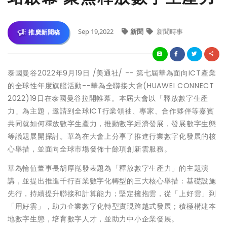
Sep 19,2022
新聞
新聞時事
推廣新聞稿
泰國曼谷
2022年9月19日
/美通社/ -- 第七屆華為面向ICT產業
的全球性年度旗艦活動--華為全聯接大會(HUAWEI CONNECT
2022)19日在泰國曼谷拉開帷幕。本屆大會以「釋放數字生產
力」為主題，邀請到全球ICT行業領袖、專家、合作夥伴等嘉賓
共同就如何釋放數字生產力，推動數字經濟發展，發展數字生態
等議題展開探討。華為在大會上分享了推進行業數字化發展的核
心舉措，並面向全球市場發佈十餘項創新雲服務。
華為輪值董事長胡厚崑發表題為「釋放數字生產力」的主題演
講，並提出推進千行百業數字化轉型的三大核心舉措：基礎設施
先行，持續提升聯接和計算能力；堅定擁抱雲，從「上好雲」到
「用好雲」，助力企業數字化轉型實現跨越式發展；積極構建本
地數字生態，培育數字人才，並助力中小企業發展。