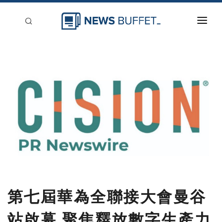
回到首頁
新聞稿分類
登入
刊登
第七屆華為全聯接大會曼谷
站啟幕 聚焦釋放數字生產力