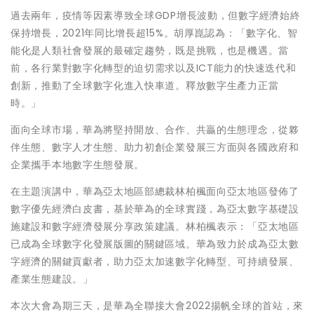
過去兩年，疫情等因素導致全球GDP增長波動，但數字經濟始終
保持增長，2021年同比增長超15%。胡厚崑認為：「數字化、智
能化是人類社會發展的最確定趨勢，既是挑戰，也是機遇。當
前，各行業對數字化轉型的迫切需求以及ICT能力的快速迭代和
創新，推動了全球數字化進入快車道。釋放數字生產力正當
時。」
面向全球市場，華為將堅持開放、合作、共贏的生態理念，從夥
伴生態、數字人才生態、助力初創企業發展三方面與各國政府和
企業攜手本地數字生態發展。
在主題演講中，華為亞太地區部總裁林柏楓面向亞太地區發佈了
數字優先經濟白皮書，基於華為的全球實踐，為亞太數字基礎設
施建設和數字經濟發展分享政策建議。林柏楓表示：「亞太地區
已成為全球數字化發展版圖的關鍵區域。華為致力於成為亞太數
字經濟的關鍵貢獻者，助力亞太加速數字化轉型、可持續發展、
產業生態建設。」
本次大會為期三天，是華為全聯接大會2022揚帆全球的首站，來