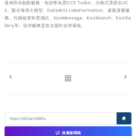
發佈15項創新服務：包括華為雲CCE Turbo、分佈式雲原生UC
S、盤古海浪大模型、DataArts LakeFormation、虛擬直播服
務、代碼檢查和雲測試、KooMessage、KooSearch、KooGa
llery等。這些服務是首次面向全球落地。
推廣新聞稿