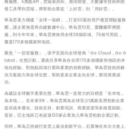
種服務、5萬餘API，把最新的AI、應用開發、大數據等技術和開
發工具帶到雲端，將幫助企業從「上好雲」到「用好雲」。
華為雲著力構建「全球一張網」，打造50毫秒用戶優質體驗服務
圈，讓企業無需再自建數據中心。華為雲印尼、愛爾蘭即將開
服，到今年年末，華為雲將佈局全球29個區域、75個可用區，
覆蓋170多個國家和地區。
聚焦「一切皆服務」，張平安面向全球發佈「Go Cloud，Go G
lobal」生態計劃，通過共享華為在全球170多個國家和地區的本
地化經驗、對熱點區域行業和產業的洞察經驗、華為雲技術與解
決方案能力和全球生態，幫助更多企業走向全球，實現商業成
功。
為建設全球數字產業生態，華為雲一直努力的目標是「在本地，
為本地」。在未來3年，華為雲將為全球至少1萬家高潛初創企業
提供成本優化、技術支持、創業培訓、商業資源等多維度賦能。
當前，亞太地區已有超過120家企業加入華為雲初創企業計劃。
同時，華為正持續打造雲上最佳創新平台。石冀琳在本次大會上