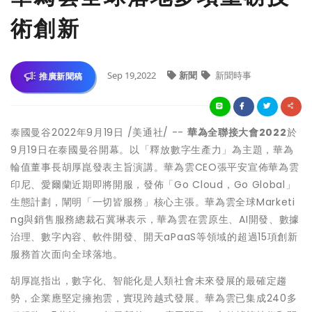
術創新
Sep 19,2022
新聞
新聞時事
推廣新聞稿
泰國曼谷
2022年9月19日
/美通社/ --
華為全聯接大會
2022
於
9月19日在泰國曼谷開幕。以「釋放數字生產力」為主題，華為
輪值董事長胡厚崑發表主旨演講。華為雲CEO張平安宣佈華為雲
印尼、愛爾蘭近期即將開服，發佈「Go Cloud，Go Global」
生態計劃，闡明「一切皆服務」核心主張。華為雲全球Marketi
ng與銷售服務總裁石冀琳表示，華為雲在雲原生、AI開發、數據
治理、數字內容、軟件開發、開天aPaaS等領域的超過15項創新
服務首次面向全球落地。
胡厚崑指出，數字化、智能化是人類社會未來發展的最確定趨
勢，企業應堅定擁抱雲，實現跨越式發展。華為雲已集成240多