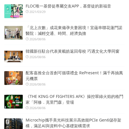
FLOC唯一基督徒專屬交友APP，基督徒的新福音
2021/03/29
「北上次數」成花東備孕夫妻困境！宜蘊串聯花蓮門諾
醫院：減輕交通、時間、經濟負擔
2026/08/06
韓國新任駐台代表黃載皓返回母校 巧遇文化大學同窗
2026/08/06
配客嘉推全台首創可循環禮盒 RePresent！滿千再抽萬
元機票
2026/08/06
《THE KING OF FIGHTERS AFK》操控翠綠火焰的格鬥
家「阿修．克里門森」登場
2026/08/06
Microchip攜手美光科技展示高效能PCIe Gen6儲存架
構，滿足AI與資料中心基礎架構需求