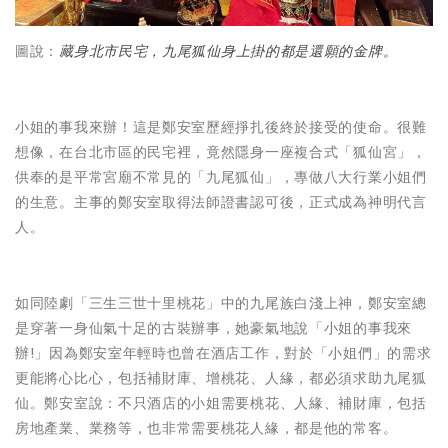
圖說：
藏身北市民宅，九尾狐仙身上掛的都是還願的金牌。
小姐的事我來辦！這是鄭安室歷經掙扎後終於接受的使命。很難
想像，在台北市區的民宅裡，竟然隱身一座複合式「狐仙宮」，
供奉的是平常宮廟不常見的「九尾狐仙」，專做八大行業小姐們
的生意。主事的鄭安室取得法師證書認可後，正式成為神明代言
人。
如同陸劇「三生三世十里桃花」中的九尾族白淺上神，鄭安室總
是穿著一身仙氣十足的古裝辦事，她豪氣地說「小姐的事我來
辦!」因為鄭安室年輕時也曾在酒店工作，對於「小姐們」的需求
更能將心比心，包括補財庫、增桃花、人緣，都必須求助九尾狐
仙。鄭安室說：不只酒店的小姐需要桃花、人緣、補財庫，包括
房地產業、業務等，也非常需要桃花人緣，都是他的常客。