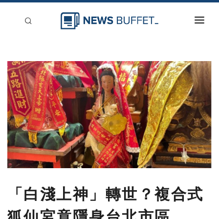
回到首頁
新聞稿分類
登入
刊登
「白淺上神」轉世？複合式
狐仙宮竟隱身台北市區