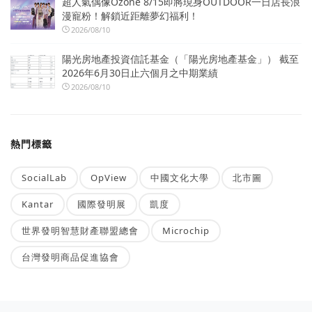
超人氣偶像Ozone 8/15即將現身OUTDOOR一日店長浪
漫寵粉！解鎖近距離夢幻福利！
2026/08/10
陽光房地產投資信託基金（「陽光房地產基金」） 截至
2026年6月30日止六個月之中期業績
2026/08/10
熱門標籤
SocialLab
OpView
中國文化大學
北市圖
Kantar
國際發明展
凱度
世界發明智慧財產聯盟總會
Microchip
台灣發明商品促進協會