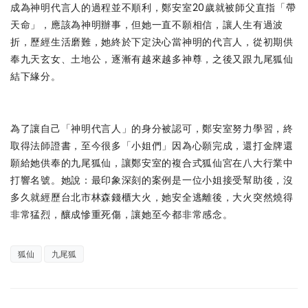
成為神明代言人的過程並不順利，鄭安室20歲就被師父直指「帶
天命」，應該為神明辦事，但她一直不願相信，讓人生有過波
折，歷經生活磨難，她終於下定決心當神明的代言人，從初期供
奉九天玄女、土地公，逐漸有越來越多神尊，之後又跟九尾狐仙
結下緣分。
為了讓自己「神明代言人」的身分被認可，鄭安室努力學習，終
取得法師證書，至今很多「小姐們」因為心願完成，還打金牌還
願給她供奉的九尾狐仙，讓鄭安室的複合式狐仙宮在八大行業中
打響名號。她說：最印象深刻的案例是一位小姐接受幫助後，沒
多久就經歷台北市林森錢櫃大火，她安全逃離後，大火突然燒得
非常猛烈，釀成慘重死傷，讓她至今都非常感念。
狐仙
九尾狐