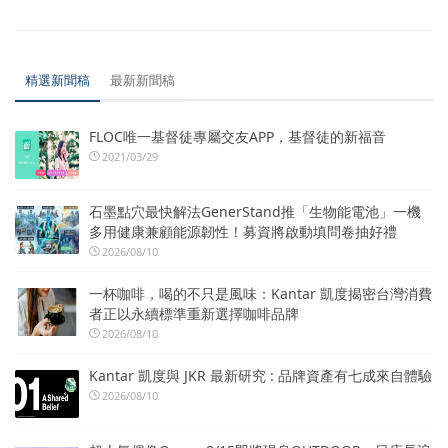
精選新聞稿
最新新聞稿
FLOC唯一基督徒專屬交友APP，基督徒的新福音
2021/03/29
石墨點穴最快解法GenerStand推「生物能電池」一機
多用健康兼顧能源韌性！募資將啟動填問卷抽好禮
2026/08/10
一杯咖啡，喝的不只是風味：Kantar 凱度揭密台灣消費
者正以永續標準重新選擇咖啡品牌
2026/08/10
Kantar 凱度與 JKR 最新研究 : 品牌資產有七成來自體驗
2026/08/10