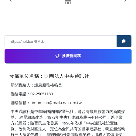
推廣新聞稿
發佈單位名稱：財團法人中央通訊社
新聞聯絡人：訊息服務核稿員
聯絡電話：02-25051180
聯絡信箱：
timtimcna@mail.cna.com.tw
中央通訊社是中華民國的國家通訊社，是台灣最具影響力的新聞媒
體。 經歷組織改造，1973年中央社改組為股份有限公司，以企業
方式經營；隨著民主化發展，1996年依據「中央通訊社設置條
例」改制為財團法人，定位為全民共有的國家通訊社，獨立超然執
行三大法定任務： ．辦理國內外新聞報導業務，服務大眾傳播媒