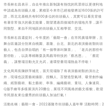
市長林右昌表示，自去年推出新制讓有熱忱的民眾得以更便利地
申請成為街頭藝人後，累積至今本市已經核發將近1600張的許可
證，而北北基桃共有8000多位的街頭藝人，其實可以看見背後
有著非常強大的藝文能量，期望透過四個城市的場地共享，讓不
同類型、來自不同地區的街頭藝人互相學習、交流。
市長林右昌還提到，今年度的「藝期一會」在市民廣場舉辦，主
舞台區邀請分別來自桃園、基隆、台北、新北的表演藝術類街頭
藝人，包含自彈自唱的「有一個學弟叫陳茶」、「老兵的那些年
那些歌」，以及專精雜耍及馬戲等特技的「蔡杰恩」、「蔡宏
義」，讓整場活動允文允武，連環登臺現場熱血不停歇！
文化局局長陳靜萍補充，當天現場除了有表演藝術類的演出之
外，現場也設置藝術攝影、捏麵人、百變造型氣球、吸管創作編
織、紙類藝術、黏土藝術、串珠、編織藝術、童玩、人像速寫、
Q版手繪等多樣展演共20攤位，展現不同風格的藝文樣貌，歡迎
市民朋友來位優秀的街頭藝人加油打氣！
活動名稱：藝期一會－2022基隆市街頭藝人嘉年華 活動時間：2