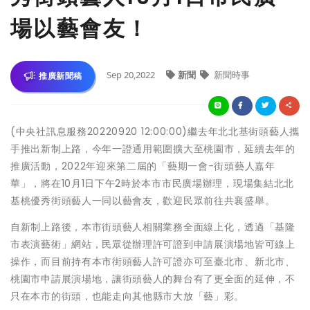
場以藝會友！
Sep 20,2022
新聞
新聞時事
推廣新聞稿
(中央社訊息服務20220920 12:00:00)繼去年北北基街頭藝人攜
手推出新制上路，今年一證通用範圍擴大至桃園市，延續去年的
推廣活動，2022年迎來第二屆的「藝期一會-街頭藝人嘉年
華」，將在10月1日下午2時於本市市民廣場辦理，現場集結北北
基桃優秀街頭藝人一同以藝會友，歡迎民眾前往共襄盛舉。
自新制上路後，本市街頭藝人相關業務全面線上化，透過「基隆
市表演藝術」網站，民眾從辦理許可證到申請展演場地皆可線上
操作，而目前持有本市街頭藝人許可證亦可至臺北市、新北市、
桃園市申請展演場地，讓街頭藝人的舞台有了更全面的延伸，不
只在本市的街頭，也能走向其他縣市大放「藝」彩。