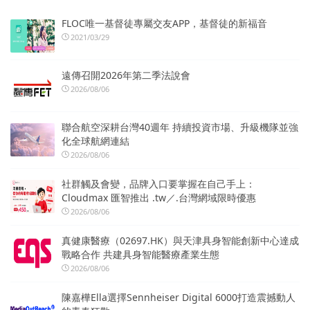
FLOC唯一基督徒專屬交友APP，基督徒的新福音
2021/03/29
遠傳召開2026年第二季法說會
2026/08/06
聯合航空深耕台灣40週年 持續投資市場、升級機隊並強
化全球航網連結
2026/08/06
社群觸及會變，品牌入口要掌握在自己手上：
Cloudmax 匯智推出 .tw／.台灣網域限時優惠
2026/08/06
真健康醫療（02697.HK）與天津具身智能創新中心達成
戰略合作 共建具身智能醫療產業生態
2026/08/06
陳嘉樺Ella選擇Sennheiser Digital 6000打造震撼動人