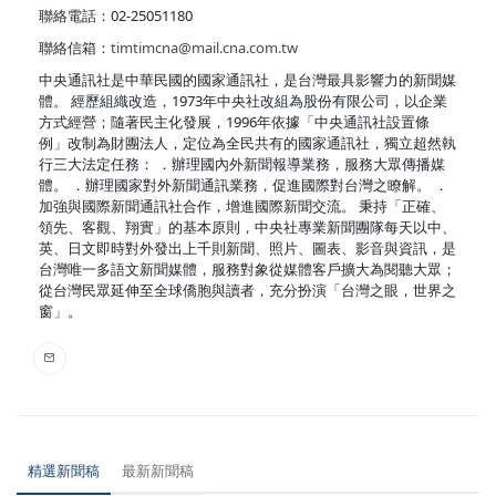
聯絡電話：02-25051180
聯絡信箱：
timtimcna@mail.cna.com.tw
中央通訊社是中華民國的國家通訊社，是台灣最具影響力的新聞媒
體。 經歷組織改造，1973年中央社改組為股份有限公司，以企業
方式經營；隨著民主化發展，1996年依據「中央通訊社設置條
例」改制為財團法人，定位為全民共有的國家通訊社，獨立超然執
行三大法定任務： ．辦理國內外新聞報導業務，服務大眾傳播媒
體。 ．辦理國家對外新聞通訊業務，促進國際對台灣之瞭解。 ．
加強與國際新聞通訊社合作，增進國際新聞交流。 秉持「正確、
領先、客觀、翔實」的基本原則，中央社專業新聞團隊每天以中、
英、日文即時對外發出上千則新聞、照片、圖表、影音與資訊，是
台灣唯一多語文新聞媒體，服務對象從媒體客戶擴大為閱聽大眾；
從台灣民眾延伸至全球僑胞與讀者，充分扮演「台灣之眼，世界之
窗」。
精選新聞稿
最新新聞稿