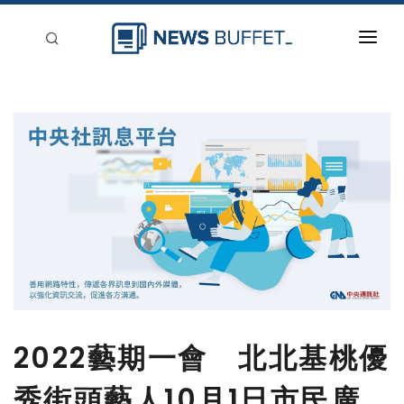
回到首頁
新聞稿分類
登入
刊登
2022藝期一會 北北基桃優
秀街頭藝人10月1日市民廣