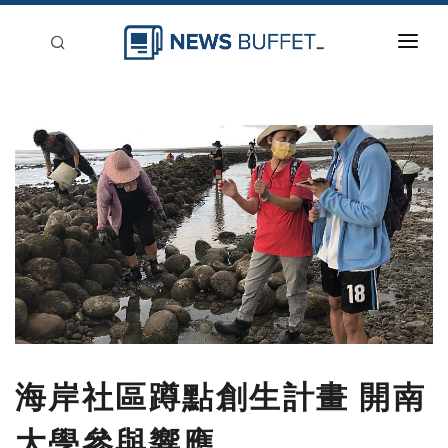
回到首頁
新聞稿分類
登入
刊登
海岸社區蹲點創生計畫 開南
大學參與響應