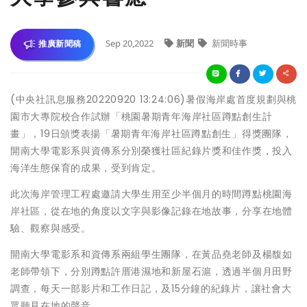
Sep 20,2022
新聞
新聞時事
推廣新聞稿
(中央社訊息服務20220920 13:24:06)暑假海岸處首度規劃與桃
園市大專院校合作試辦「桃園暑期青年海岸社區蹲點創生計
畫」，19日頒獎表揚「暑期青年海岸社區蹲點創生」得獎團隊，
開南大學電影系與資傳系分別榮獲社區紀錄片獎和佳作獎，投入
海洋生態保育的成果，受到肯定。
此次海岸管理工程處邀請大學生用至少半個月的時間蹲點桃園海
岸社區，從在地的角度以文字與影像記錄在地故事，分享在地體
驗、觀察與感受。
開南大學電影系和資傳系兩組學生團隊，在黃品堯老師及楊馥如
老師帶領下，分別蹲點許厝港濕地和新屋石滬，透過半個月田野
調查，每天一部影片和工作日記，及15分鐘的紀錄片，讓社會大
眾聽見在地的聲音。