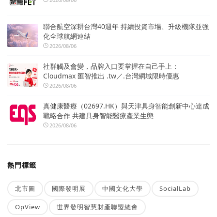
聯合航空深耕台灣40週年 持續投資市場、升級機隊並強
化全球航網連結
2026/08/06
社群觸及會變，品牌入口要掌握在自己手上：
Cloudmax 匯智推出 .tw／.台灣網域限時優惠
2026/08/06
真健康醫療（02697.HK）與天津具身智能創新中心達成
戰略合作 共建具身智能醫療產業生態
2026/08/06
熱門標籤
北市圖
國際發明展
中國文化大學
SocialLab
OpView
世界發明智慧財產聯盟總會