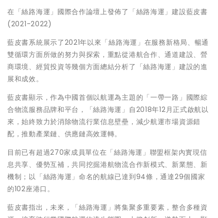
在「絲路海運」國際合作論壇上發佈了「絲路海運」建設藍皮書
(2021-2022)
藍皮書系統展示了2021年以來「絲路海運」在服務新格局、暢通
雙循環方面所做的努力與探索，重點從港航合作、通道建設、營
商環境、經貿投資等幾個方面總結分析了「絲路海運」建設的進
展和成效。
藍皮書顯示，作為中國首個以航運為主題的「一帶一路」國際綜
合物流服務品牌和平台，「絲路海運」自2018年12月正式啟航以
來，始終致力於消除物流行業信息壁壘，減少航運市場資源錯
配，推動產業鏈、供應鏈高效運轉。
目前已有超過270家成員單位在「絲路海運」聯盟框架內實現信
息共享、優勢互補，共同挖掘港航物流合作新模式、新業態、新
機制；以「絲路海運」命名的航線已達到94條，通達29個國家
的102座港口。
藍皮書指出，未來，「絲路海運」將集聚多重要素，整合多種資