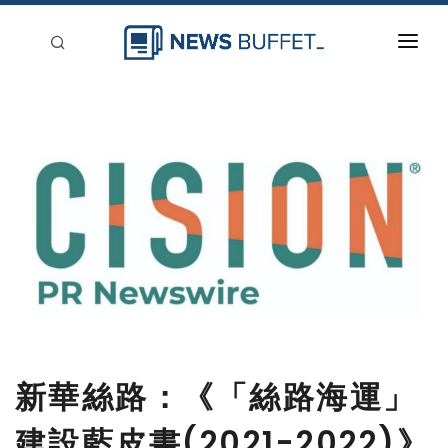
回到首頁
新聞稿分類
登入
刊登
新華絲路：《「絲路海運」
建設藍皮書(2021-2022)》