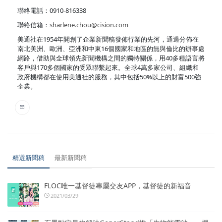
聯絡電話：0910-816338
聯絡信箱：
sharlene.chou@cision.com
美通社在1954年開創了企業新聞稿發佈行業的先河，通過分佈在
南北美洲、歐洲、亞洲和中東16個國家和地區的無與倫比的辦事處
網路，借助與全球領先新聞機構之間的獨特關係，用40多種語言將
客戶與170多個國家的受眾聯繫起來。全球4萬多家公司、組織和
政府機構都在使用美通社的服務，其中包括50%以上的財富500強
企業。
精選新聞稿
最新新聞稿
FLOC唯一基督徒專屬交友APP，基督徒的新福音
2021/03/29