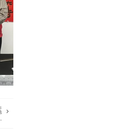
篇
地
.