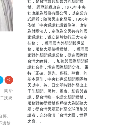
社，是台灣最具影響力的新聞媒
體。 經歷組織改造，1973年中央
社改組為股份有限公司，以企業方
式經營；隨著民主化發展，1996年
依據「中央通訊社設置條例」改制
為財團法人，定位為全民共有的國
家通訊社，獨立超然執行三大法定
任務： ．辦理國內外新聞報導業
務，服務大眾傳播媒體。 ．辦理國
家對外新聞通訊業務，促進國際對
台灣之瞭解。 ．加強與國際新聞通
訊社合作，增進國際新聞交流。 秉
持「正確、領先、客觀、翔實」的
基本原則，中央社專業新聞團隊每
天以中、英、日文即時對外發出上
念，陶冶
千則新聞、照片、圖表、影音與資
訊，是台灣唯一多語文新聞媒體，
度二技統
服務對象從媒體客戶擴大為閱聽大
眾；從台灣民眾延伸至全球僑胞與
讀者，充分扮演「台灣之眼，世界
自傳、
之窗」。
不遺餘