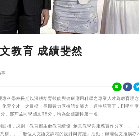
文教育 成績斐然
時事
國立臺南護理專科學校長期以深耕培育技能與健康應用科學之專業人才為教育理
化育全才」之目標，長期致力厚植語文能力，適性培育下，111學年
0分、鄭芹孟同學國文98分，均為全國該科第一名。
劃面相，規劃「教育部生命教育績優-創意教學與服務實作分享」、「
與共構」、「數位人文語文課程的設計與實踐」活動；辦理藝文推廣亦