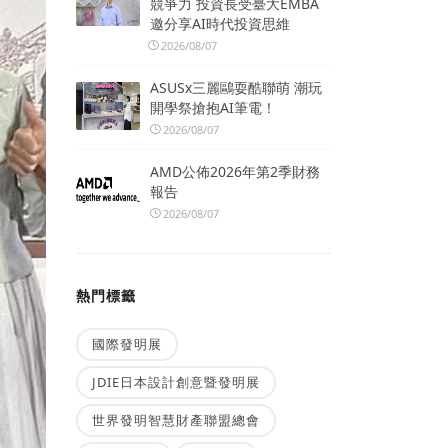
競爭力 投資長受臺大EMBA
邀分享AI時代投資思維
2026/08/07
ASUSx三麗鷗耍酷聯萌 潮玩
開學祭搶抱AI筆電！
2026/08/07
AMD公佈2026年第2季財務
報告
2026/08/07
熱門標籤
國際發明展
JDIE日本設計創意暨發明展
世界發明智慧財產聯盟總會