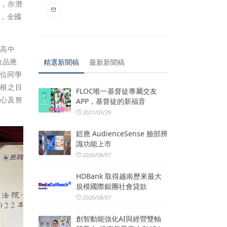
外，亦潛
」，全國
國高中
妝品應
精選新聞稿
最新新聞稿
三位同學
紮根之目
FLOC唯一基督徒專屬交友
用心及努
APP，基督徒的新福音
2021/03/29
鎧應 AudienceSense 臉部辨
識功能上市
2026/08/07
HDBank 取得越南歷來最大
規模國際銀團社會貸款
2026/08/07
創智動能強化AI與經營雙軸