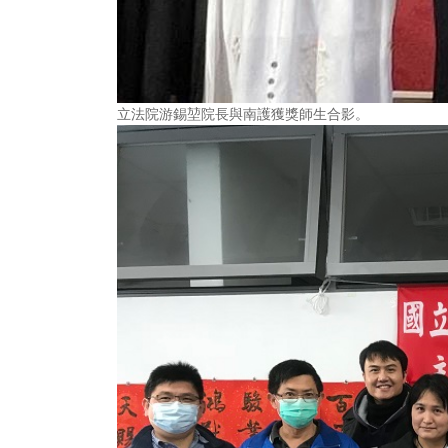
立法院游錫堃院長與南護獲獎師生合影。