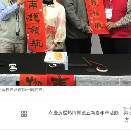
美智校長及教師一同納福。
下一
永慶房屋熱情響應五新嘉年華活動！與
方..