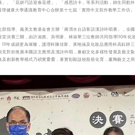
廣」、「花妍巧語迎春花禮」、「感恩詩卡」等系列活動，師生同歡
臺北護理健康大學通識教育中心合辦第十七屆「實用中文寫作教學工作坊
化部指導、義美文教基金會主辦「蔣渭水台語客語漢詩吟唱賽」，全
堂決賽三關，由許淑惠、吳明蒼、林淑華三位教師共同指導110年化
111年成績更為璀璨，護理科陳佳甯、黃翊涵及化妝品應用科高鈺靜
顯見對於推廣本國語文應用及漢詩吟唱，兼顧文化多樣性發展及藝文
典及創新教學模式乃碩實纍纍，著實彰顯該校殷殷化育，薰陶藝文之