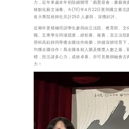
力，近年來歲末年初陸續辦理「戲墨迎春：書藝推
移默化藝文涵養。今(111)年4月22日更與國立
各大專院校師生共計250 人參與，深獲好評。
近兩年更積極培訓學生參與由立法院、教育部、文
職、五專學生同場競逐，經初賽、複賽，至立法院殿
用科高鈺靜同學獲全國佳作殊榮；持續深耕培育下，
均獲全國佳作！爲全國各校入圍及獲獎人數之最，
標，投注諸多心力，成效卓著。亦可見教師融會古
力！