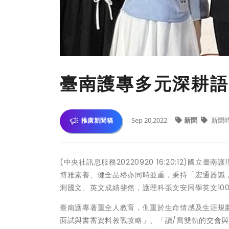
臺南護專多元深耕語
Sep 20,2022
新聞
新聞
推廣新聞稿
(中央社訊息服務20220920 16:20:12)
博雅素養、健全品格亦同時並重，秉持「宏通器識，
測國文、英文成績斐然，護理科張文安同學英文10
臺南護專著重全人教育，側重於生命情感及生涯規
面試與書審資料教戰攻略」、「讀/寫雙軌的交會