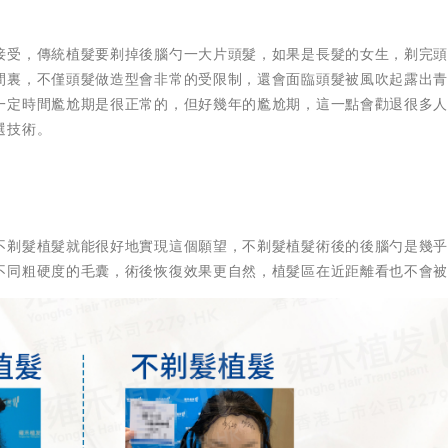
接受，傳統植髮要剃掉後腦勺一大片頭髮，如果是長髮的女生，剃完
間裏，不僅頭髮做造型會非常的受限制，還會面臨頭髮被風吹起露出
一定時間尷尬期是很正常的，但好幾年的尷尬期，這一點會勸退很多
選技術。
不剃髮植髮就能很好地實現這個願望，不剃髮植髮術後的後腦勺是幾
不同粗硬度的毛囊，術後恢復效果更自然，植髮區在近距離看也不會