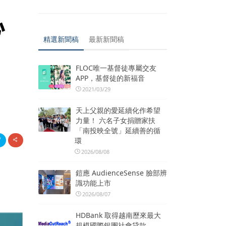
精選新聞稿
最新新聞稿
FLOC唯一基督徒專屬交友
APP，基督徒的新福音
2021/03/29
天上父親的愛延續化作希望
力量！ 六名子女捐贈家扶
「南投映全號」延續善的循
環
2026/08/08
鎧應 AudienceSense 臉部辨
識功能上市
2026/08/07
HDBank 取得越南歷來最大
規模國際銀團社會貸款