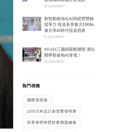
2026/08/07
創智動能強化AI與經營雙軸
競爭力 投資長受臺大EMBA
邀分享AI時代投資思維
2026/08/07
ASUSx三麗鷗耍酷聯萌 潮玩
開學祭搶抱AI筆電！
2026/08/07
熱門標籤
國際發明展
JDIE日本設計創意暨發明展
世界發明智慧財產聯盟總會