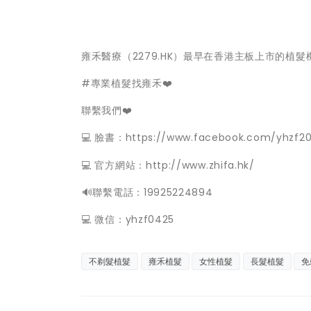
雍禾醫療（2279.HK）最早在香港主板上市的植
#專業植髮找雍禾❤️
聯繫我們❤️
💻 臉書：https://www.facebook.com/yhzf20
💻 官方網站：http://www.zhifa.hk/
️🔊聯繫電話：19925224894
💻 微信：yhzf0425
不剃髮植髮
雍禾植髮
女性植髮
長髮植髮
免