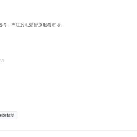
髮機構，專注於毛髮醫療服務市場。
21
剃髮植髮