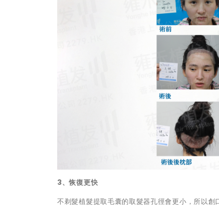
3、恢復更快
不剃髮植髮提取毛囊的取髮器孔徑會更小，所以創