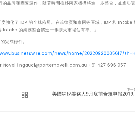
將持續以現行的品牌和團隊運作，隨著時間推移兩家機構將進一步整合，並逐步
再度強化了 IDP 的全球佈局。在菲律賓和泰國等區域，IDP 和 Intake
 Intake 的業務整合將進一步擴大市場佔有率。」
中的完成條件。
//www.businesswire.com/news/home/20220920005617/zh-
ovelli ngauci@porternovelli.com.au +61 427 696 957
下一
美國納稅義務人9月底前合規申報2019..