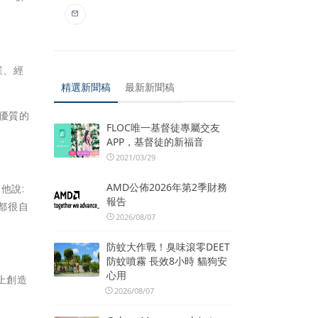
業、經
精選新聞稿
最新新聞稿
受優質的
FLOC唯一基督徒專屬交友
APP，基督徒的新福音
2021/03/29
AMD公佈2026年第2季財務
他說:
報告
們都很自
2026/08/07
防蚊大作戰！臭味滾零DEET
防蚊噴霧 長效8小時 貓狗安
心用
標上創造
2026/08/07