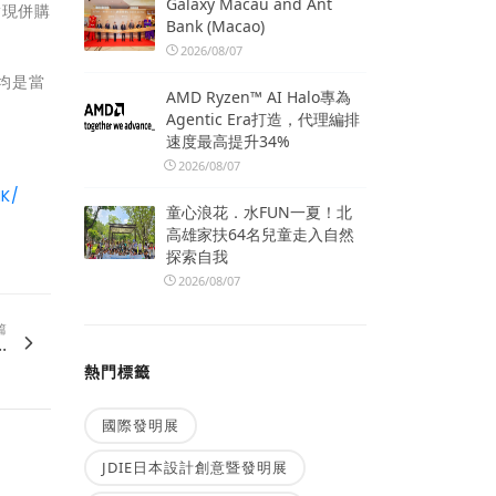
Galaxy Macau and Ant
實現併購
Bank (Macao)
2026/08/07
 均是當
AMD Ryzen™ AI Halo專為
Agentic Era打造，代理編排
速度最高提升34%
2026/08/07
HK/
童心浪花．水FUN一夏！北
高雄家扶64名兒童走入自然
探索自我
2026/08/07
篇
.
熱門標籤
國際發明展
JDIE日本設計創意暨發明展