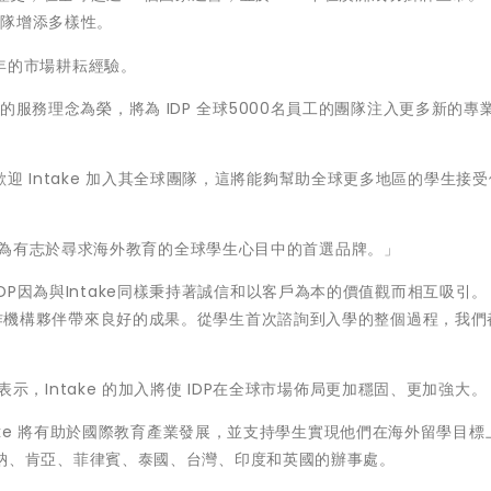
團隊增添多樣性。
30年的市場耕耘經驗。
先的服務理念為榮，將為 IDP 全球5000名員工的團隊注入更多新的專
DP 竭誠歡迎 Intake 加入其全球團隊，這將能夠幫助全球更多地區的學生接
ake 將成為有志於尋求海外教育的全球學生心目中的首選品牌。」
DP因為與Intake同樣秉持著誠信和以客戶為本的價值觀而相互吸引。 
生和合作機構夥伴帶來良好的成果。從學生首次諮詢到入學的整個過程，我
ekotter 表示，Intake 的加入將使 IDP在全球市場佈局更加穩固、更加強大。
隊，Intake 將有助於國際教育產業發展，並支持學生實現他們在海外留學目
利亞、迦納、肯亞、菲律賓、泰國、台灣、印度和英國的辦事處。