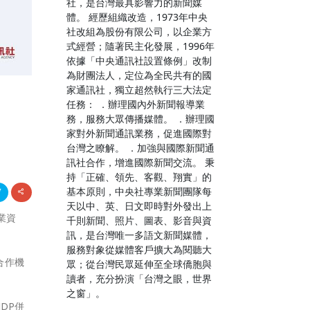
社，是台灣最具影響力的新聞媒
體。 經歷組織改造，1973年中央
社改組為股份有限公司，以企業方
式經營；隨著民主化發展，1996年
依據「中央通訊社設置條例」改制
為財團法人，定位為全民共有的國
家通訊社，獨立超然執行三大法定
任務： ．辦理國內外新聞報導業
務，服務大眾傳播媒體。 ．辦理國
家對外新聞通訊業務，促進國際對
台灣之瞭解。 ．加強與國際新聞通
訊社合作，增進國際新聞交流。 秉
持「正確、領先、客觀、翔實」的
基本原則，中央社專業新聞團隊每
天以中、英、日文即時對外發出上
業資
千則新聞、照片、圖表、影音與資
訊，是台灣唯一多語文新聞媒體，
服務對象從媒體客戶擴大為閱聽大
為合作機
眾；從台灣民眾延伸至全球僑胞與
讀者，充分扮演「台灣之眼，世界
之窗」。
DP併