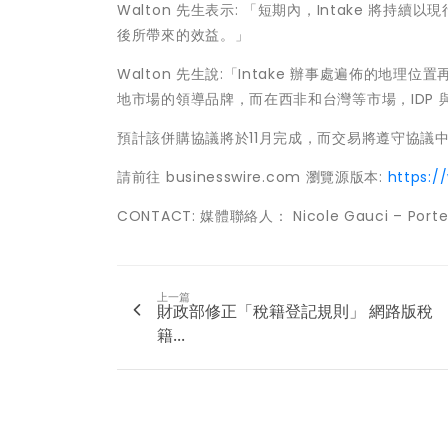
Walton 先生表示: 「短期內，Intake 
後所帶來的效益。」
Walton 先生說:「Intake 辦事處遍佈的地理位置
地市場的領導品牌，而在西非和台灣等市場，IDP 與
預計該併購協議將於11月完成，而交易將遵守協議
請前往 businesswire.com 瀏覽源版本:
https:
CONTACT: 媒體聯絡人： Nicole Gauci – Porter N
上一篇
財政部修正「稅籍登記規則」 網路版稅
籍...