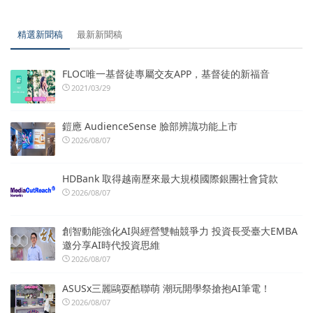
精選新聞稿
最新新聞稿
FLOC唯一基督徒專屬交友APP，基督徒的新福音
2021/03/29
鎧應 AudienceSense 臉部辨識功能上市
2026/08/07
HDBank 取得越南歷來最大規模國際銀團社會貸款
2026/08/07
創智動能強化AI與經營雙軸競爭力 投資長受臺大EMBA
邀分享AI時代投資思維
2026/08/07
ASUSx三麗鷗耍酷聯萌 潮玩開學祭搶抱AI筆電！
2026/08/07