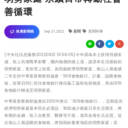
善循環
Sep 21,2022
新聞
新聞時事
推廣新聞稿
(中央社訊息服務20220921 10:56:05)今年因為本土疫情持續未
減，加上烏俄戰爭影響，國內物價持續上漲，讓原本生活困頓的
弱勢家庭，更加雪上加霜。為照顧經濟弱勢家庭，南山人壽連續
二年支持中華基督教救助協會「1919食物銀行」計畫，認購食物
箱，並號召同仁前往食物銀行擔任義工協助包裝物資，再由1919
食物銀行轉送至弱勢家庭。
中華基督教救助協會自2010年推出「1919食物銀行」，定期提供
經濟弱勢家庭基本民生必需品，幫助減少家庭日常生活開支，將
有限的金錢，投入在教育、醫療等方面，進而改善生活品質。這
次南山人壽認購的食物箱，將捐助給臺東地區的弱勢家庭；其