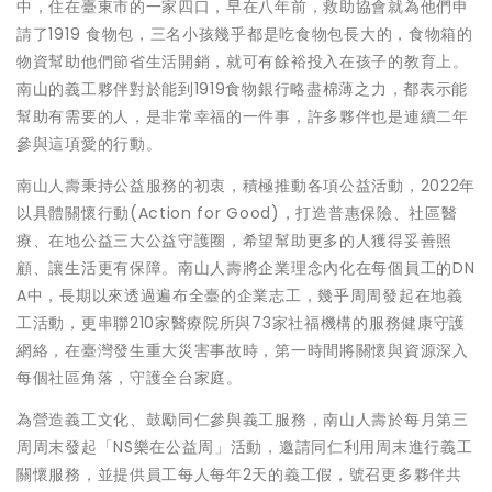
中，住在臺東市的一家四口，早在八年前，救助協會就為他們申
請了1919 食物包，三名小孩幾乎都是吃食物包長大的，食物箱的
物資幫助他們節省生活開銷，就可有餘裕投入在孩子的教育上。
南山的義工夥伴對於能到1919食物銀行略盡棉薄之力，都表示能
幫助有需要的人，是非常幸福的一件事，許多夥伴也是連續二年
參與這項愛的行動。
南山人壽秉持公益服務的初衷，積極推動各項公益活動，2022年
以具體關懷行動(Action for Good)，打造普惠保險、社區醫
療、在地公益三大公益守護圈，希望幫助更多的人獲得妥善照
顧、讓生活更有保障。南山人壽將企業理念內化在每個員工的DN
A中，長期以來透過遍布全臺的企業志工，幾乎周周發起在地義
工活動，更串聯210家醫療院所與73家社福機構的服務健康守護
網絡，在臺灣發生重大災害事故時，第一時間將關懷與資源深入
每個社區角落，守護全台家庭。
為營造義工文化、鼓勵同仁參與義工服務，南山人壽於每月第三
周周末發起「NS樂在公益周」活動，邀請同仁利用周末進行義工
關懷服務，並提供員工每人每年2天的義工假，號召更多夥伴共