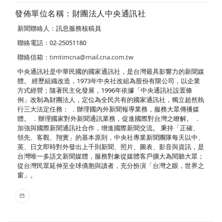
發佈單位名稱：財團法人中央通訊社
新聞聯絡人：訊息服務核稿員
聯絡電話：02-25051180
聯絡信箱：
timtimcna@mail.cna.com.tw
中央通訊社是中華民國的國家通訊社，是台灣最具影響力的新聞媒
體。 經歷組織改造，1973年中央社改組為股份有限公司，以企業
方式經營；隨著民主化發展，1996年依據「中央通訊社設置條
例」改制為財團法人，定位為全民共有的國家通訊社，獨立超然執
行三大法定任務： ．辦理國內外新聞報導業務，服務大眾傳播媒
體。 ．辦理國家對外新聞通訊業務，促進國際對台灣之瞭解。 ．
加強與國際新聞通訊社合作，增進國際新聞交流。 秉持「正確、
領先、客觀、翔實」的基本原則，中央社專業新聞團隊每天以中、
英、日文即時對外發出上千則新聞、照片、圖表、影音與資訊，是
台灣唯一多語文新聞媒體，服務對象從媒體客戶擴大為閱聽大眾；
從台灣民眾延伸至全球僑胞與讀者，充分扮演「台灣之眼，世界之
窗」。