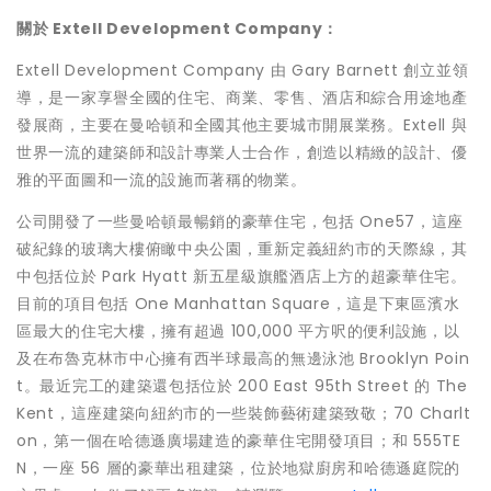
關於
Extell Development Company
：
Extell Development Company 由
Gary Barnett
創立並領
導，是一家享譽全國的住宅、商業、零售、酒店和綜合用途地產
發展商，主要在曼哈頓和全國其他主要城市開展業務。Extell 與
世界一流的建築師和設計專業人士合作，創造以精緻的設計、優
雅的平面圖和一流的設施而著稱的物業。
公司開發了一些曼哈頓最暢銷的豪華住宅，包括 One57，這座
破紀錄的玻璃大樓俯瞰中央公園，重新定義紐約市的天際線，其
中包括位於
Park Hyatt
新五星級旗艦酒店上方的超豪華住宅。
目前的項目包括 One Manhattan Square，這是下東區濱水
區最大的住宅大樓，擁有超過 100,000 平方呎的便利設施，以
及在布魯克林市中心擁有西半球最高的無邊泳池 Brooklyn Poin
t。最近完工的建築還包括位於 200 East 95th Street 的 The
Kent，這座建築向紐約市的一些裝飾藝術建築致敬；70 Charlt
on，第一個在哈德遜廣場建造的豪華住宅開發項目；和 555TE
N，一座 56 層的豪華出租建築，位於地獄廚房和哈德遜庭院的