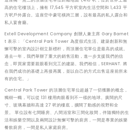
這座獨一無二的頂層住宅單位距離地面 1,416 呎，位於世界上最
高的住宅樓頂上，擁有 17,545 平方呎室內生活空間和 1,433 平
方呎戶外露台。這座空中豪宅橫跨三層，設有最高的私人露台和
私人宴會廳。
Extell Development Company 創辦人兼主席
Gary Barnet
t
表示：「Central Park Tower 為度假式生活、建築創新和無
懈可擊的室內設計樹立新標杆，而頂層住宅單位是最高的成就。
過去一年，我們舉辦了重大的銷售活動，進一步支援我們的信
念，即買家需要親眼看到完工的建築。我們相信，SERHANT. 將
在我們成功的基礎上再接再厲，並以自己的方式出售這座前所未
有的住宅。」
Central
Park Tower
的頂層住宅單位超越了一切獲勝的概念，
獨樹一幟，可以從 131 樓用肉眼看到不一樣的地球。廣闊的尺
寸、玻璃幕牆和高達 27 呎的樓底，擴闊了動感的視野和全
景。 單位設有七間睡房、八間浴室和三間化妝間，伴隨獨特的生
活和娛樂空間以及兩間設計無懈可擊的廚房，一間是專業的娛樂
餐飲廚房，一間是私人家庭廚房。