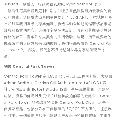
SERHANT. 創辦人、行政總裁及經紀
Ryan Serhant
表示：
「頂層住宅真正體現定制生活，並理所當然贏得紐約最壯觀的寶
石的稱號。這個獨家出售的單位提升了 SERHANT.， 標誌性的產
品和加強我們團隊的專業知識，創造推動全球超高端奢侈品市場
參與和商業的內容。這個住宅單位的設計、特色和景觀提供無與
倫比的奢華、寬敞和令人興奮的生活體驗。這是一個千載難逢的
機會來推銷這個無與倫比的樓盤，我們很高興成為 Central Par
k Tower 的一部分。我們急不及待想與世界分享這個現代奇
蹟。」
關於
Central Park Tower
Central
Park Tower
高 1,550 呎，是現代工程的壯舉。大樓由
Adrian Smith
+ Gordon Gill Architecture (AS+GG) 設
計，室內設計由 Rottet Studio 負責，是平流層景觀、卓越的
建築、優雅的佈局以及度假式服務和設施的最先進組合。Centr
al Park Tower 的標誌性特徵是 Central Park Club，這是一
個獨家產品，包括分佈在三個樓層的 50,000 平方呎的一流服務
和設施。每個策劃區都提供輔以五星級服務的獨特體驗，並由生