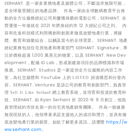
SERHANT. 是一家多業務地產及媒體公司，不斷追求無限可能，
是全球最受關注的地產品牌。 作為一家由全球數碼教育平台推
動的全方位服務經紀公司和屢獲殊榮的電影公司，SERHANT. 在
營運僅一年後就在 2021 年躋身紐約市 12 大經紀公司之列。 內
容和先進科技模式利用獨創和創新來徹底改變地產行業，將媒
體、教育和娛樂結合，以觸及當今的全球受眾。 SERHANT. 地產
經紀業務包括住宅房地產和專業部門 SERHANT. Signature，專
注於價格超過 1,000 萬美元的物業，以及 SERHANT. New Dev
elopment，配備 ID Lab，形成新建築項目的品牌標識和市場
推廣。SERHANT. Studios 是一家提供全方位服務的內容工作
室，為社交媒體和 YouTube 上的
頻道構思和分發內
LISTED
容。SERHANT. Ventures 是該公司的教育和創新部門，負責管
理
t 網上教育系統，並培育和投資於教育科
Sell It Like Serhan
技。SERHANT. 由 Ryan Serhant 於 2020 年 9 月創立，他負
責管理紐約市排名第一的住宅房地產銷售團隊。 作為一個健康
無視現狀的人，他領導著承諾支援他人的成功和潛力，並具有徹
底改變地產行業的願景。如欲了解更多資訊，請瀏覽
https://w
ww.serhant.com
。