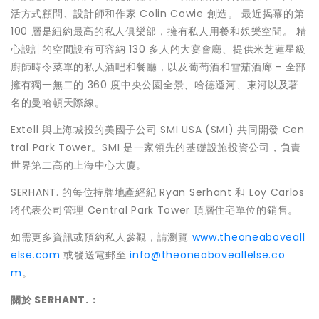
活方式顧問、設計師和作家
Colin Cowie
創造。 最近揭幕的第
100 層是紐約最高的私人俱樂部，擁有私人用餐和娛樂空間。 精
心設計的空間設有可容納 130 多人的大宴會廳、提供米芝蓮星級
廚師時令菜單的私人酒吧和餐廳，以及葡萄酒和雪茄酒廊 - 全部
擁有獨一無二的 360 度中央公園全景、哈德遜河、東河以及著
名的曼哈頓天際線。
Extell 與上海城投的美國子公司 SMI
USA
(SMI) 共同開發 Cen
tral Park Tower。SMI 是一家領先的基礎設施投資公司，負責
世界第二高的上海中心大廈。
SERHANT. 的每位持牌地產經紀
Ryan Serhant
和 Loy Carlos
將代表公司管理 Central Park Tower 頂層住宅單位的銷售。
如需更多資訊或預約私人參觀，請瀏覽
www.theoneaboveall
else.com
或發送電郵至
info@theoneaboveallelse.co
m
。
關於
SERHANT.
：