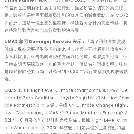
arine Palmer
表示：
「為了實現 2030 年的突破性目標，我
們需要在近期的項目層面採取行動，描述所需的切實的集體行
動。該報告是對需要繼續監測和追蹤進展的誠實盤點。在
COP2
7
前夕，這是一個重要的里程碑，標誌著向交付的真正轉變，將
這些承諾和宣言轉化為行動和解決方案」
UMAS
顧問
Domagoj Baresic
表示：
「為了讓航運業實現
脫碳，現在需要採取多項措施來增加行業中可擴展零排放燃料的
產量和採用。報告為航運脫碳方面取得的重大進展提供證據，但
同時表明需要採取進一步的重大行動。所提供的證據表明，現在
是時候採取必要行動，以確保到 2030 年該行業致力實現脫碳軌
道。」
UMAS 和 UN High Level Climate Champions 報告得到 Ge
tting to Zero Coalition、Lloyd's Register 和 Mission Poss
ible Partnership 的支援，是繼 UN Climate Change High L
evel Champions、UMAS 和 Global Maritime Forum 於 2
021 年 10 月發佈的行動計劃之後發佈，根據 High-Level Clim
ate Champions 的 2030 年突破，制定具體的近期行動和里