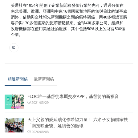
美通社在1954年開創了企業新聞稿發佈行業的先河，通過分佈在
南北美洲、歐洲、亞洲和中東16個國家和地區的無與倫比的辦事處
網路，借助與全球領先新聞機構之間的獨特關係，用40多種語言將
客戶與170多個國家的受眾聯繫起來。全球4萬多家公司、組織和
政府機構都在使用美通社的服務，其中包括50%以上的財富500強
企業。
精選新聞稿
最新新聞稿
FLOC唯一基督徒專屬交友APP，基督徒的新福音
2021/03/29
天上父親的愛延續化作希望力量！ 六名子女捐贈家扶
「南投映全號」延續善的循環
2026/08/08