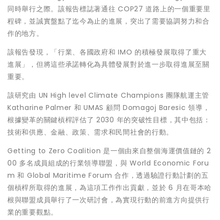
同時舉行之際。該報告標誌著通往
COP27
道路上的一個重要里
程碑，並誠實盤點了迄今為止的進展，突出了需要協調努力和合
作的地方。
該報告發現，「行業、各國政府和 IMO 的積極發展取得了重大
進展」，但將這些承諾轉化為具體發展對於進一步取得進展至關
重要。
該研究由 UN High level Climate Champions 團隊航運主管
Katharine Palmer
和 UMAS 顧問
Domagoj Baresic
領導，
根據變革的關鍵槓桿評估了 2030 年的突破性目標，其中包括：
技術和供應、金融、政策、需求和民間社會的行動。
Getting to Zero Coalition 是一個由來自整個海運價值鏈的 2
00 多名成員組成的行業領導聯盟，與 World Economic Foru
m 和 Global Maritime Forum 合作，透過驗證行動計劃的五
個槓桿所取得的進展，為這項工作作出貢獻，並於 6 月在哥本哈
根與聯盟成員舉行了一次研討會，為實現行動的前進方向提供行
業的重要觀點。