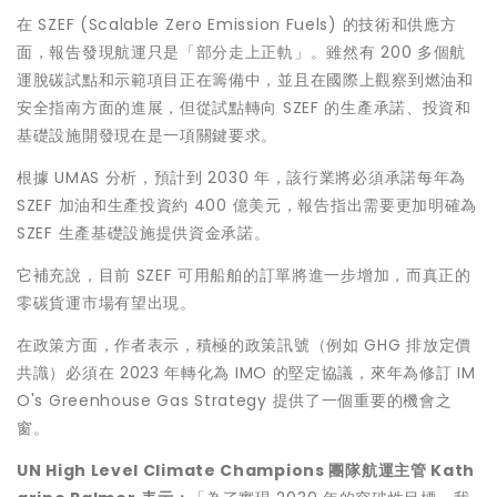
在 SZEF (Scalable Zero Emission Fuels) 的技術和供應方
面，報告發現航運只是「部分走上正軌」。雖然有 200 多個航
運脫碳試點和示範項目正在籌備中，並且在國際上觀察到燃油和
安全指南方面的進展，但從試點轉向 SZEF 的生產承諾、投資和
基礎設施開發現在是一項關鍵要求。
根據 UMAS 分析，預計到 2030 年，該行業將必須承諾每年為
SZEF 加油和生產投資約 400 億美元，報告指出需要更加明確為
SZEF 生產基礎設施提供資金承諾。
它補充說，目前 SZEF 可用船舶的訂單將進一步增加，而真正的
零碳貨運市場有望出現。
在政策方面，作者表示，積極的政策訊號（例如 GHG 排放定價
共識）必須在 2023 年轉化為 IMO 的堅定協議，來年為修訂 IM
O's Greenhouse Gas Strategy 提供了一個重要的機會之
窗。
UN High Level Climate Champions
團隊航運主管
Kath