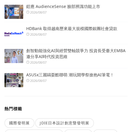
鎧應 AudienceSense 臉部辨識功能上市
2026/08/07
HDBank 取得越南歷來最大規模國際銀團社會貸款
2026/08/07
創智動能強化AI與經營雙軸競爭力 投資長受臺大EMBA
邀分享AI時代投資思維
2026/08/07
ASUSx三麗鷗耍酷聯萌 潮玩開學祭搶抱AI筆電！
2026/08/07
熱門標籤
國際發明展
JDIE日本設計創意暨發明展