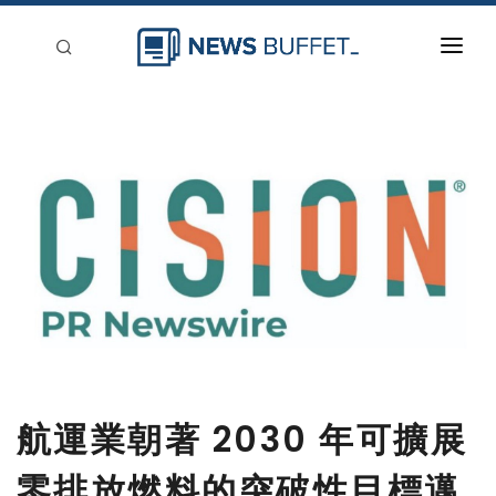
回到首頁
新聞稿分類
登入
刊登
航運業朝著 2030 年可擴展
零排放燃料的突破性目標邁