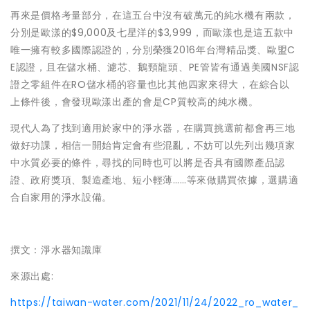
再來是價格考量部分，在這五台中沒有破萬元的純水機有兩款，
分別是歐漾的$9,000及七星洋的$3,999，而歐漾也是這五款中
唯一擁有較多國際認證的，分別榮獲2016年台灣精品獎、歐盟C
E認證，且在儲水桶、濾芯、鵝頸龍頭、PE管皆有通過美國NSF認
證之零組件在RO儲水桶的容量也比其他四家來得大，在綜合以
上條件後，會發現歐漾出產的會是CP質較高的純水機。
現代人為了找到適用於家中的淨水器，在購買挑選前都會再三地
做好功課，相信一開始肯定會有些混亂，不妨可以先列出幾項家
中水質必要的條件，尋找的同時也可以將是否具有國際產品認
證、政府獎項、製造產地、短小輕薄……等來做購買依據，選購適
合自家用的淨水設備。
撰文：淨水器知識庫
來源出處:
https://taiwan-water.com/2021/11/24/2022_ro_water_