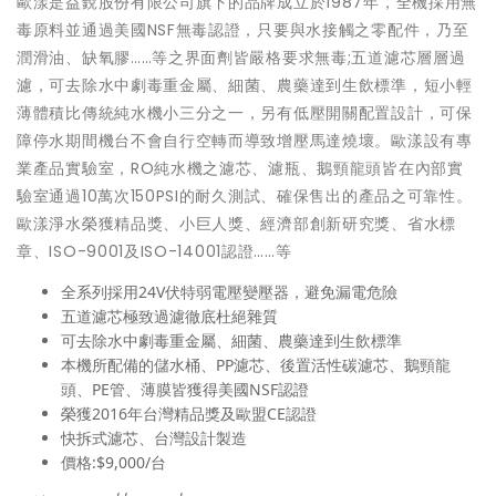
歐漾是益銳股份有限公司旗下的品牌成立於1987年，全機採用無
毒原料並通過美國NSF無毒認證，只要與水接觸之零配件，乃至
潤滑油、缺氧膠……等之界面劑皆嚴格要求無毒;五道濾芯層層過
濾，可去除水中劇毒重金屬、細菌、農藥達到生飲標準，短小輕
薄體積比傳統純水機小三分之一，另有低壓開關配置設計，可保
障停水期間機台不會自行空轉而導致增壓馬達燒壞。歐漾設有專
業產品實驗室，RO純水機之濾芯、濾瓶、鵝頸龍頭皆在內部實
驗室通過10萬次150PSI的耐久測試、確保售出的產品之可靠性。
歐漾淨水榮獲精品獎、小巨人獎、經濟部創新研究獎、省水標
章、ISO-9001及ISO-14001認證……等
全系列採用24V伏特弱電壓變壓器，避免漏電危險
五道濾芯極致過濾徹底杜絕雜質
可去除水中劇毒重金屬、細菌、農藥達到生飲標準
本機所配備的儲水桶、PP濾芯、後置活性碳濾芯、鵝頸龍
頭、PE管、薄膜皆獲得美國NSF認證
榮獲2016年台灣精品獎及歐盟CE認證
快拆式濾芯、台灣設計製造
價格:$9,000/台