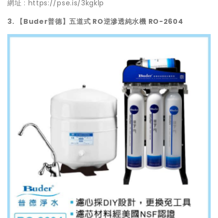
網址 :
https://pse.is/3kgklp
3. 【Buder普德】五道式 RO逆滲透純水機 RO-2604