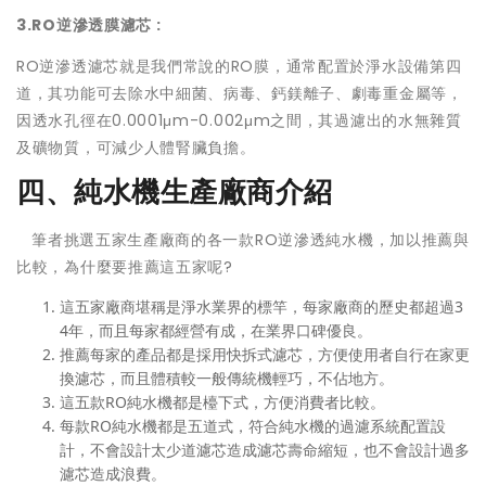
3.RO逆滲透膜濾芯 :
RO逆滲透濾芯就是我們常說的RO膜，通常配置於淨水設備第四
道，其功能可去除水中細菌、病毒、鈣鎂離子、劇毒重金屬等，
因透水孔徑在0.0001μm-0.002μm之間，其過濾出的水無雜質
及礦物質，可減少人體腎臟負擔。
四、純水機生產廠商介紹
筆者挑選五家生產廠商的各一款RO逆滲透純水機，加以推薦與
比較，為什麼要推薦這五家呢?
這五家廠商堪稱是淨水業界的標竿，每家廠商的歷史都超過3
4年，而且每家都經營有成，在業界口碑優良。
推薦每家的產品都是採用快拆式濾芯，方便使用者自行在家更
換濾芯，而且體積較一般傳統機輕巧，不佔地方。
這五款RO純水機都是檯下式，方便消費者比較。
每款RO純水機都是五道式，符合純水機的過濾系統配置設
計，不會設計太少道濾芯造成濾芯壽命縮短，也不會設計過多
濾芯造成浪費。