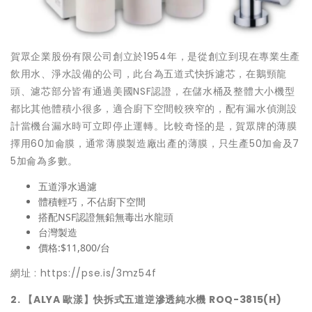
賀眾企業股份有限公司創立於1954年，是從創立到現在專業生產
飲用水、淨水設備的公司，此台為五道式快拆濾芯，在鵝頸龍
頭、濾芯部分皆有通過美國NSF認證，在儲水桶及整體大小機型
都比其他體積小很多，適合廚下空間較狹窄的，配有漏水偵測設
計當機台漏水時可立即停止運轉。比較奇怪的是，賀眾牌的薄膜
擇用60加侖膜，通常薄膜製造廠出產的薄膜，只生產50加侖及7
5加侖為多數。
五道淨水過濾
體積輕巧，不佔廚下空間
搭配NSF認證無鉛無毒出水龍頭
台灣製造
價格:$11,800/台
網址 :
https://pse.is/3mz54f
2. 【ALYA 歐漾】快拆式五道逆滲透純水機 ROQ-3815(H)