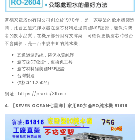
普德家電股份有限公司創立於1970年，是一家專業的飲水機製造
商，此台五道式淨水器在濾芯材料通過美國NSF認證，確保消費
者的飲水品質，在機身部分因有支撐架，可確保更換濾芯時機台
不會傾斜，是一台中規中矩的純水機。
五道過濾系統，確保水質純淨
濾芯採DIY設計，更換免工具
濾芯材料經美國NSF認證
台灣製造
價格:$11,250/台
網址 :
https://pse.is/3ltase
4. 【SEVEN OCEAN七星洋】家用50加侖RO純水機 B1816