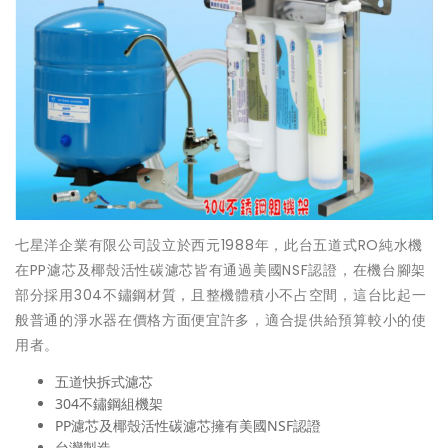
七星洋企業有限公司設立於西元1988年，此台五道式RO純水機
在PP濾芯及椰殼活性碳濾芯皆有通過美國NSF認證，在機台腳架
部分採用304不鏽鋼材質，且整機體積小不占空間，這台比起一
般普通的淨水器在價格方面便宜許多，適合提供給預算較小的使
用者。
五道快拆式濾芯
304不鏽鋼組機架
PP濾芯及椰殼活性碳濾芯擁有美國NSF認證
台灣製造