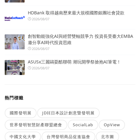
HDBank 取得越南歷來最大規模國際銀團社會貸款
2026/08/07
創智動能強化AI與經營雙軸競爭力 投資長受臺大EMBA
邀分享AI時代投資思維
2026/08/07
ASUSx三麗鷗耍酷聯萌 潮玩開學祭搶抱AI筆電！
2026/08/07
熱門標籤
國際發明展
JDIE日本設計創意暨發明展
世界發明智慧財產聯盟總會
SocialLab
OpView
中國文化大學
台灣發明商品促進協會
北市圖