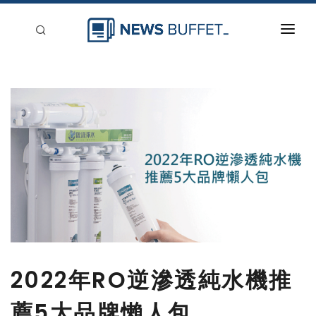
回到首頁
新聞稿分類
登入
刊登
2022年RO逆滲透純水機推
薦5大品牌懶人包