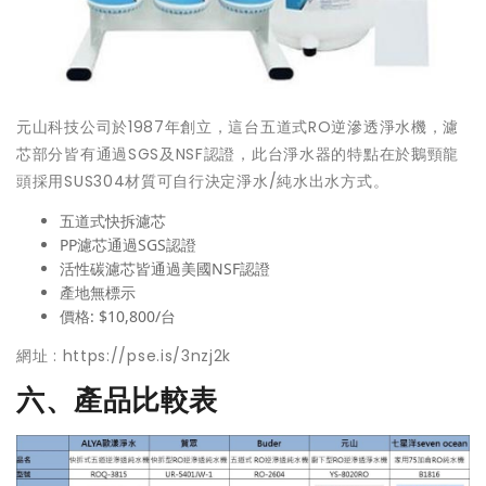
元山科技公司於1987年創立，這台五道式RO逆滲透淨水機，濾
芯部分皆有通過SGS及NSF認證，此台淨水器的特點在於鵝頸龍
頭採用SUS304材質可自行決定淨水/純水出水方式。
五道式快拆濾芯
PP濾芯通過SGS認證
活性碳濾芯皆通過美國NSF認證
產地無標示
價格: $10,800/台
網址 :
https://pse.is/3nzj2k
六、產品比較表