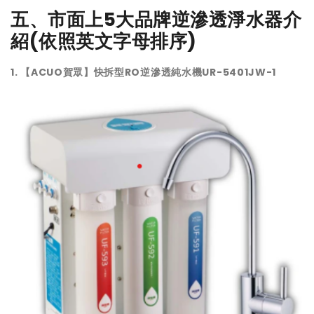
五、市面上5大品牌逆滲透淨水器介
紹(依照英文字母排序)
1. 【ACUO賀眾】快拆型RO逆滲透純水機UR-5401JW-1