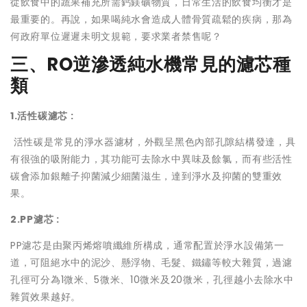
從飲食中的蔬果補充所需鈣鎂礦物質，日常生活的飲食均衡才是
最重要的。再說，如果喝純水會造成人體骨質疏鬆的疾病，那為
何政府單位遲遲未明文規範，要求業者禁售呢？
三、RO逆滲透純水機常見的濾芯種
類
1.活性碳濾芯 :
活性碳是常見的淨水器濾材，外觀呈黑色內部孔隙結構發達，具
有很強的吸附能力，其功能可去除水中異味及餘氯，而有些活性
碳會添加銀離子抑菌減少細菌滋生，達到淨水及抑菌的雙重效
果。
2.PP濾芯 :
PP濾芯是由聚丙烯熔噴纖維所構成，通常配置於淨水設備第一
道，可阻絕水中的泥沙、懸浮物、毛髮、鐵鏽等較大雜質，過濾
孔徑可分為1微米、5微米、10微米及20微米，孔徑越小去除水中
雜質效果越好。