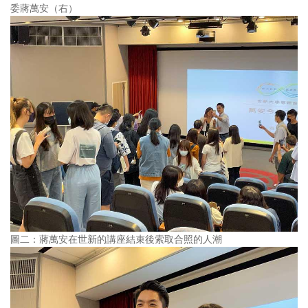
委蔣萬安（右）
圖二：蔣萬安在世新的講座結束後索取合照的人潮