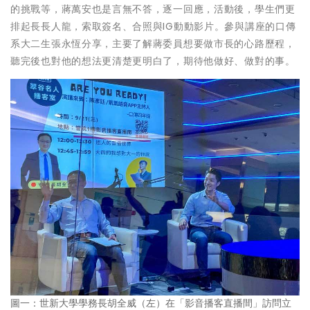
的挑戰等，蔣萬安也是言無不答，逐一回應，活動後，學生們更
排起長長人龍，索取簽名、合照與IG動動影片。參與講座的口傳
系大二生張永恆分享，主要了解蔣委員想要做市長的心路歷程，
聽完後也對他的想法更清楚更明白了，期待他做好、做對的事。
圖一：世新大學學務長胡全威（左）在「影音播客直播間」訪問立