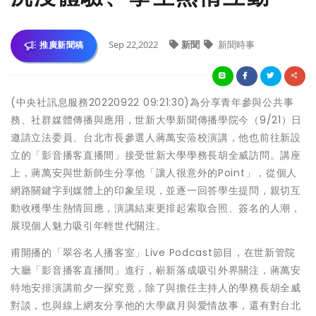
Sep 22,2022
新聞
新聞時事
推廣新聞稿
(中央社訊息服務20220922 09:21:30)為分享青年參與公共事
務、社群媒體傳播與應用，世新大學新聞傳播學院今（9/21）日
邀請立法委員、台北市長參選人蔣萬安蒞校演講，他也前往新設
立的「影音播客直播間」接受世新大學學務長胡全威訪問。講座
上，蔣萬安與世新師生分享他「讓人很意外的Point」，從個人
網路關鍵字到媒體上的印象呈現，並逐一回答學生提問，親切互
動收穫學生熱情回應，演講結束更排起索取合照、簽名的人潮，
展現個人魅力吸引年輕世代關注。
甫開播的「翠谷名人播客室」Live Podcast節目，在世新管院
大廳「影音播客直播間」進行，嶄新落成吸引外界關注，蔣萬安
特地安排演講前夕一探究竟，除了與擔任主持人的學務長胡全威
對談，也與線上網友分享他的大學歲月與愛情故事，還有對台北