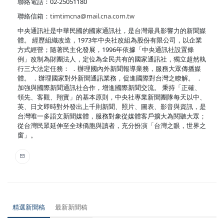
聯絡電話：02-25051180
聯絡信箱：
timtimcna@mail.cna.com.tw
中央通訊社是中華民國的國家通訊社，是台灣最具影響力的新聞媒
體。 經歷組織改造，1973年中央社改組為股份有限公司，以企業
方式經營；隨著民主化發展，1996年依據「中央通訊社設置條
例」改制為財團法人，定位為全民共有的國家通訊社，獨立超然執
行三大法定任務： ．辦理國內外新聞報導業務，服務大眾傳播媒
體。 ．辦理國家對外新聞通訊業務，促進國際對台灣之瞭解。 ．
加強與國際新聞通訊社合作，增進國際新聞交流。 秉持「正確、
領先、客觀、翔實」的基本原則，中央社專業新聞團隊每天以中、
英、日文即時對外發出上千則新聞、照片、圖表、影音與資訊，是
台灣唯一多語文新聞媒體，服務對象從媒體客戶擴大為閱聽大眾；
從台灣民眾延伸至全球僑胞與讀者，充分扮演「台灣之眼，世界之
窗」。
精選新聞稿
最新新聞稿