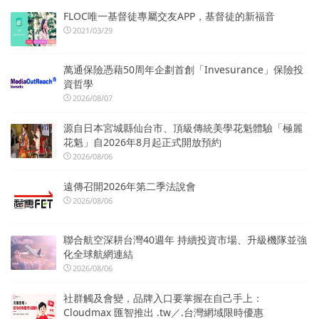
FLOC唯一基督徒專屬交友APP，基督徒的新福音
2021/03/29
萬通保險憑藉50周年企劃首創「Invesurance」保險投
資哲學
2026/08/07
源自日本宮城縣仙台市、頂級傳統美學花魁體驗「極麗
花魁」自2026年8月起正式開放預約
2026/08/06
遠傳召開2026年第二季法說會
2026/08/06
聯合航空深耕台灣40週年 持續投資市場、升級機隊並強
化全球航網連結
2026/08/06
社群觸及會變，品牌入口要掌握在自己手上：
Cloudmax 匯智推出 .tw／.台灣網域限時優惠