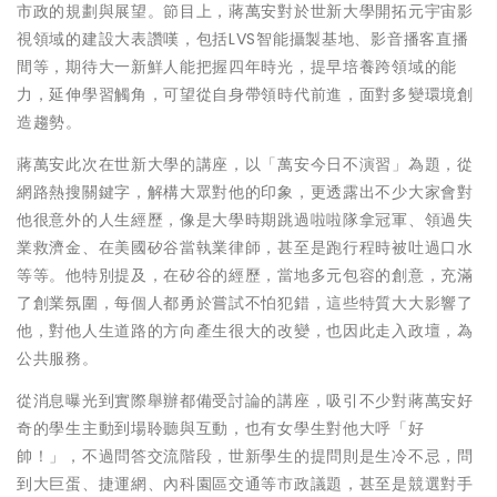
市政的規劃與展望。節目上，蔣萬安對於世新大學開拓元宇宙影
視領域的建設大表讚嘆，包括LVS智能攝製基地、影音播客直播
間等，期待大一新鮮人能把握四年時光，提早培養跨領域的能
力，延伸學習觸角，可望從自身帶領時代前進，面對多變環境創
造趨勢。
蔣萬安此次在世新大學的講座，以「萬安今日不演習」為題，從
網路熱搜關鍵字，解構大眾對他的印象，更透露出不少大家會對
他很意外的人生經歷，像是大學時期跳過啦啦隊拿冠軍、領過失
業救濟金、在美國矽谷當執業律師，甚至是跑行程時被吐過口水
等等。他特別提及，在矽谷的經歷，當地多元包容的創意，充滿
了創業氛圍，每個人都勇於嘗試不怕犯錯，這些特質大大影響了
他，對他人生道路的方向產生很大的改變，也因此走入政壇，為
公共服務。
從消息曝光到實際舉辦都備受討論的講座，吸引不少對蔣萬安好
奇的學生主動到場聆聽與互動，也有女學生對他大呼「好
帥！」，不過問答交流階段，世新學生的提問則是生冷不忌，問
到大巨蛋、捷運網、內科園區交通等市政議題，甚至是競選對手