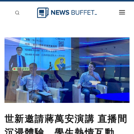
回到首頁
新聞稿分類
登入
刊登
世新邀請蔣萬安演講 直播間
沉浸體驗、學生熱情互動