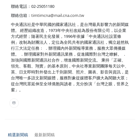
聯絡電話：02-25051180
聯絡信箱：
timtimcna@mail.cna.com.tw
中央通訊社是中華民國的國家通訊社，是台灣最具影響力的新聞媒
體。 經歷組織改造，1973年中央社改組為股份有限公司，以企業
方式經營；隨著民主化發展，1996年依據「中央通訊社設置條
例」改制為財團法人，定位為全民共有的國家通訊社，獨立超然執
行三大法定任務： ．辦理國內外新聞報導業務，服務大眾傳播媒
體。 ．辦理國家對外新聞通訊業務，促進國際對台灣之瞭解。 ．
加強與國際新聞通訊社合作，增進國際新聞交流。 秉持「正確、
領先、客觀、翔實」的基本原則，中央社專業新聞團隊每天以中、
英、日文即時對外發出上千則新聞、照片、圖表、影音與資訊，是
台灣唯一多語文新聞媒體，服務對象從媒體客戶擴大為閱聽大眾；
從台灣民眾延伸至全球僑胞與讀者，充分扮演「台灣之眼，世界之
窗」。
精選新聞稿
最新新聞稿