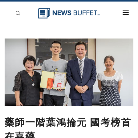
回到首頁
新聞稿分類
登入
刊登
藥師一階葉鴻掄元 國考榜首
在嘉藥