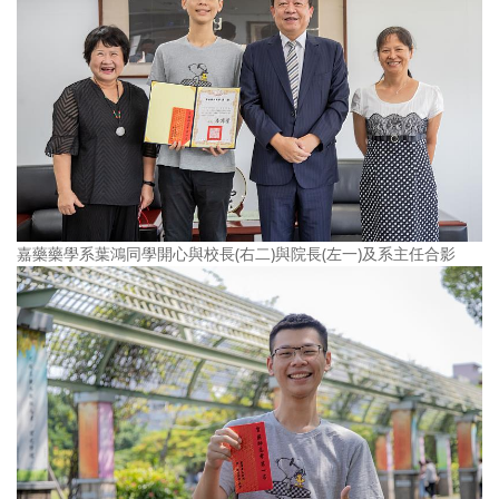
嘉藥藥學系葉鴻同學開心與校長(右二)與院長(左一)及系主任合影