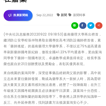
Sep 22,2022
新聞
新聞時事
推廣新聞稿
(中央社訊息服務20220922 09:18:53)嘉南藥理大學再出榜首，
繼消防公安學程張仲翔勇取全國專技高考消防設備師榜首後，素
有「藥師搖籃」的嘉南藥理大學藥學系，不僅以近75%超高通過
率刷新藥師國考新紀錄，傲視全國41.23%平均通過率，更由葉鴻
同學拿下藥師一階國考狀元，卓越教學成果值得肯定，校長李孫
榮也親自於21日頒贈獎狀及獎勵金，表彰其優異表現。
來自桃園的葉鴻同學，深受從事藥品經銷商父親的影響，高中就
立志未來要往藥師發展，剛成為藥學系大一新鮮人時，因為需研
讀大量英文原文書而感到無法適應，經歷了一段陣痛期；在升三
年級後又因國考範圍廣且必須兼顧平日課業，讓葉鴻十分恐慌，
但在系主任陳秋蘭的鼓勵與指導下，學會將上課所學的知識舉一
反三、向外延伸應用，找到讀書方法後讓葉鴻安心不少。