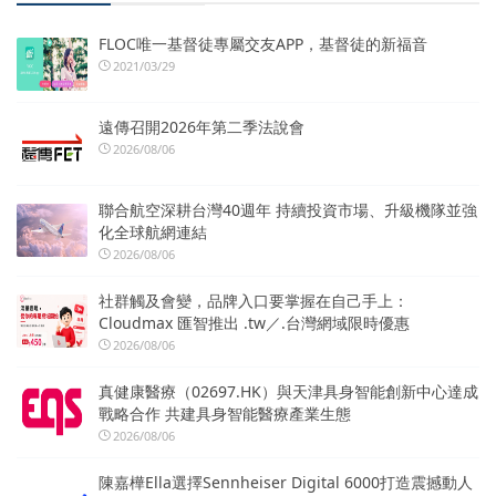
FLOC唯一基督徒專屬交友APP，基督徒的新福音
2021/03/29
遠傳召開2026年第二季法說會
2026/08/06
聯合航空深耕台灣40週年 持續投資市場、升級機隊並強
化全球航網連結
2026/08/06
社群觸及會變，品牌入口要掌握在自己手上：
Cloudmax 匯智推出 .tw／.台灣網域限時優惠
2026/08/06
真健康醫療（02697.HK）與天津具身智能創新中心達成
戰略合作 共建具身智能醫療產業生態
2026/08/06
陳嘉樺Ella選擇Sennheiser Digital 6000打造震撼動人