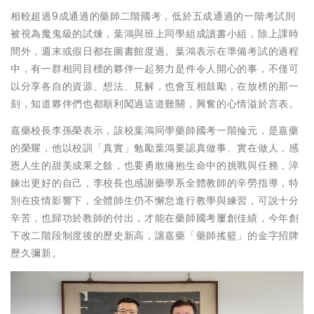
相較超過9成通過的藥師二階國考，低於五成通過的一階考試則
被視為魔鬼級的試煉，葉鴻與班上同學組成讀書小組，除上課時
間外，週末或假日都在圖書館度過。葉鴻表示在準備考試的過程
中，有一群相同目標的夥伴一起努力是件令人開心的事，不僅可
以分享各自的資源、想法、見解，也會互相鼓勵，在放榜的那一
刻，知道夥伴們也都順利闖過這道難關，興奮的心情溢於言表。
嘉藥校長李孫榮表示，該校葉鴻同學藥師國考一階掄元，是嘉藥
的榮耀，他以校訓「真實」勉勵葉鴻要認真做事、實在做人，感
恩人生的甜美成果之餘，也要勇敢擁抱生命中的挑戰與任務，淬
鍊出更好的自己，李校長也感謝藥學系全體教師的辛勞指導，特
別在疫情影響下，全體師生仍不懈怠進行教學與練習，可說十分
辛苦，也歸功於教師的付出，才能在藥師國考屢創佳績，今年創
下改二階段制度後的歷史新高，讓嘉藥「藥師搖籃」的金字招牌
歷久彌新。