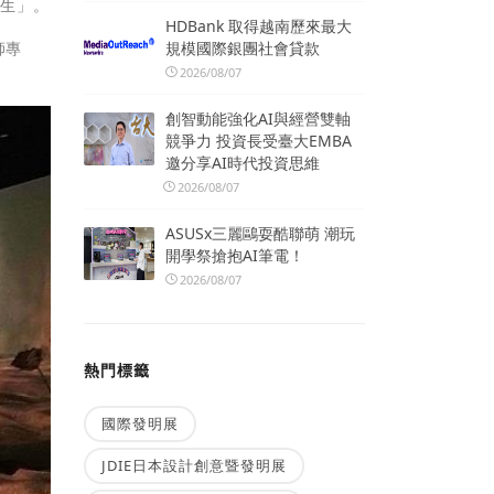
新生」。
HDBank 取得越南歷來最大
規模國際銀團社會貸款
師專
2026/08/07
創智動能強化AI與經營雙軸
競爭力 投資長受臺大EMBA
邀分享AI時代投資思維
2026/08/07
ASUSx三麗鷗耍酷聯萌 潮玩
開學祭搶抱AI筆電！
2026/08/07
熱門標籤
國際發明展
JDIE日本設計創意暨發明展