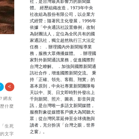
社，是台灣最具影響力的新聞媒
體。 經歷組織改造，1973年中央
社改組為股份有限公司，以企業方
式經營；隨著民主化發展，1996年
依據「中央通訊社設置條例」改制
為財團法人，定位為全民共有的國
家通訊社，獨立超然執行三大法定
任務： ．辦理國內外新聞報導業
務，服務大眾傳播媒體。 ．辦理國
家對外新聞通訊業務，促進國際對
台灣之瞭解。 ．加強與國際新聞通
訊社合作，增進國際新聞交流。 秉
持「正確、領先、客觀、翔實」的
基本原則，中央社專業新聞團隊每
天以中、英、日文即時對外發出上
力？網友
千則新聞、照片、圖表、影音與資
訊，是台灣唯一多語文新聞媒體，
經歷什麼
服務對象從媒體客戶擴大為閱聽大
眾；從台灣民眾延伸至全球僑胞與
讀者，充分扮演「台灣之眼，世界
出「生死
之窗」。
寫的文字