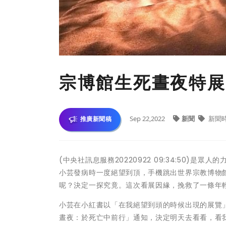
宗博館生死晝夜特展
Sep 22,2022
新聞
新聞
推廣新聞稿
(中央社訊息服務20220922 09:34:50
小芸發病時一度絕望到頂，手機跳出世界宗教博物
呢？決定一探究竟。這次看展因緣，挽救了一條年
小芸在小紅書以「在我絕望到頭的時候出現的展覽
晝夜：於死亡中前行」通知，決定明天去看看，看