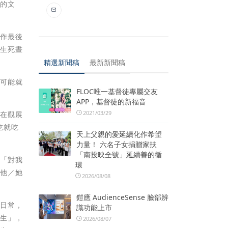
下的文
當作最後
「生死晝
精選新聞稿
最新新聞稿
差可能就
FLOC唯一基督徒專屬交友
APP，基督徒的新福音
2021/03/29
樂在觀展
吃就吃
天上父親的愛延續化作希望
力量！ 六名子女捐贈家扶
「南投映全號」延續善的循
：「對我
環
，他／她
2026/08/08
鎧應 AudienceSense 臉部辨
下日常，
識功能上市
新生」，
2026/08/07