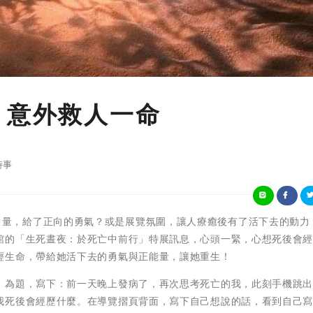
 意外救人一命
時事
)是眾人的力量，給了正向的勇氣？或是展覽氛圍，讓人療癒後有了活下去的動
館的「生死晝夜：於死亡中前行」特展訊息，心頭一緊，心想死後會
輕生命，帶給她活下去的勇氣與正能量，讓她重生！
」為題，寫下：前一天晚上發病了，再次思考死亡的我，此刻手機跳
我死後會經歷什麼。在導覽摺頁背面，寫下自己想說的話，看到自己