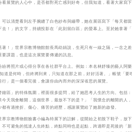
份看展覽的人心中，是否都對死亡感到好奇，但我知道，看著大家寫
，可以清楚看到左手腕纏了白色紗布與繃帶，她在展區寫下「每天都
下去！」的文字，持續投影在「此刻留白區」的螢幕上。至於她拿著
活著！」世界宗教博物館館長馬幼娟說，生死只有一線之隔，一念之
重要課題，也是這次展覽要傳遞的訊息。
紛紛將照片或心得分享在各社群平台上。例如：本名林妤臻的藝人阿
不知道是何時，但終將到來，只知道在那之前，好好活著。」帳號「要
前行」是一個看完後，會讓你由內而外的深深省思的展覽。
警鐘區」的特殊氛圍，裡面很多提問，給了她思考人生的方向。包括
果今天我會離開，這個世界，最放不下的是？」「我懷念的離開的人
少都有過挫折、傷心、痛苦的經歷，感謝展覽給了她新的啟發。
世界宗教博物館臉書小編為特展下的註解，從開始之初脫下鞋子，放
，不可避免的抵達人生終點，終點同時也是起點，跨過即是死後的「