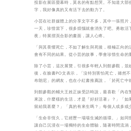
投影在展區螢幕時，莫名的有點想哭。不知道大部
字，我好像真的又有活下去的動力了。
小芸在社群媒體上的分享文字不多，其中一張照片
一天，珍惜當下，很多煩惱就會消失了吧。勇敢活
夜」特展摺頁合影的畫面，讓人心疼。
「與其畏懼死亡，不如了解生與死後，積極正向的
會有不同的結果。從小芸的故事，學會珍惜生命的
除了小芸，這次展覽，引很多年輕人到館參觀，並
後，在臉書PO文表示，「沒特別害怕死亡，雖然
布朗尼」的網友，也在小紅書推薦說，「於死亡中
到館參觀的輔大王姓正妹受訪時說，最喜歡「內在
來說，什麼樣的生活，才是『好好活著』？」「如
留給我甚麼？」「真的有來生嗎？」每個人或多或
「生命非恆久，它經歷一場場生滅的循環。」如同
讓自己沉浸在一場獨特的生命體驗，隨著時間流淌