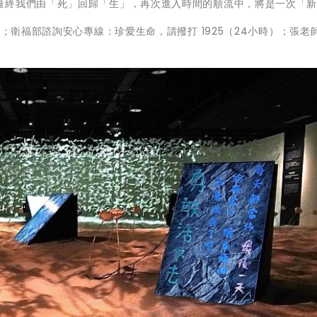
最終我們由「死」回歸「生」，再次進入時間的順流中，將是一次「
5；衛福部諮詢安心專線：珍愛生命，請撥打 1925（24小時）；張老