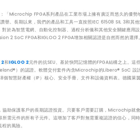
er表示：「Microchip FPGA系列產品在工業市場上擁有廣泛而悠久的優
。長期以來，我們的產品和工具一直按照IEC 61508 SIL 3和其
。對於為智慧電網、自動化控制器、過程分析儀和其他安全關鍵應用
n 2 SoC FPGA和IGLOO 2 FPGA增加相關認證是自然而然的選
 2
和
IGLOO 2
元件的抗SEU、基於快閃記憶體的FPGA結構之上。這些
and®）的認證。軟體交付套件內含Microchip的Libero® SoC 
工具，以及28個智慧財產權（IP）核心、安全手冊、文件和設備資料表。德國萊茵
制，協助保護客戶的長期認證投資。只要客戶需要訂購，Microchip就
夠獲得所需元件的所有子元件。這增加了客戶對無需重複認證的信心，同
流程的風險。