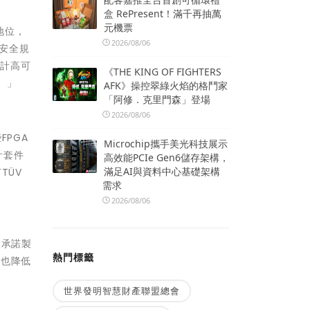
盒 RePresent！滿千再抽萬
元機票
勢地位，
2026/08/06
他安全規
設計高可
《THE KING OF FIGHTERS
擇。」
AFK》操控翠綠火焰的格鬥家
「阿修．克里門森」登場
2026/08/06
FPGA
Microchip攜手美光科技展示
設計套件
高效能PCIe Gen6儲存架構，
滿足AI與資料中心基礎架構
TÜV
需求
2026/08/06
會承諾製
熱門標籤
時也降低
世界發明智慧財產聯盟總會