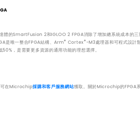
PGA
憶體的SmartFusion 2和IGLOO 2 FPGA消除了增加總系統成本的
®
®
FPGA是唯一整合FPGA結構、Arm
Cortex
-M3處理器和可程式設計
件低50%，是需要更多資源的通用功能的理想選擇。
件可在Microchip
採購和客戶服務網站
獲取。關於Microchip的FPGA