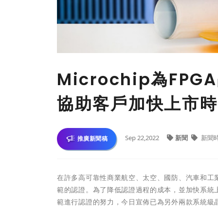
Microchip為F
協助客戶加快上市時
Sep 22,2022
新聞
新聞
推廣新聞稿
在許多高可靠性商業航空、太空、國防、汽車和工業應用
範的認證。為了降低認證過程的成本，並加快系統上市時間，
範進行認證的努力，今日宣佈已為另外兩款系統級晶片（So