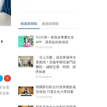
精選新聞稿
最新新聞稿
，
FLOC唯一基督徒專屬交友
APP，基督徒的新福音
2021/03/29
「北上次數」成花東備孕夫
妻困境！宜蘊串聯花蓮門諾
醫院：減輕交通、時間、經
濟負擔
2026/08/06
韓國新任駐台代表黃載皓返
安全規
回母校 巧遇文化大學同窗
業安全規
2026/08/06
配客嘉推全台首創可循環禮