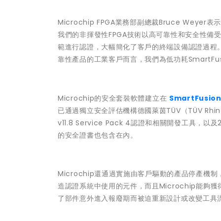
Microchip FPGA業務部副總裁Bruce Wey
我們的非揮發性FPGA技術以高可靠性和安全性備受讚譽
範進行認證，大幅簡化了客戶的終端設備認證過程
靠性產品的工業客戶而言，我們為低功耗SmartFusio
Microchip的安全套裝軟體建立在
SmartFusion
已通過獨立安全評估機構德國萊茵TÜV（TÜV Rhinel
v11.8 Service Pack 4認證和相關開發
的安全證書也包含在內。
Microchip還通過實施由客戶驅動的產品停產機
造認證系統中使用的元件，而且Microchip能
了部件意外進入報廢期而被迫重新設計或改變工具