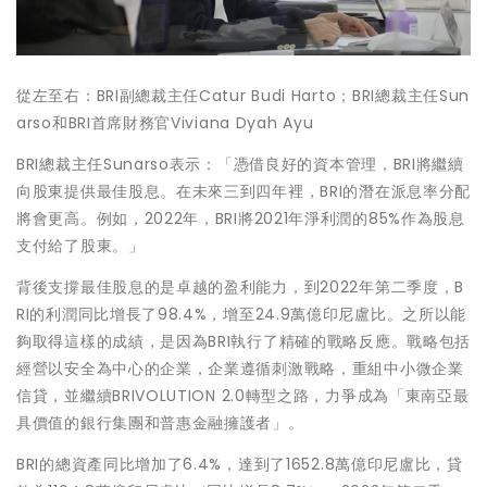
從左至右：BRI副總裁主任Catur Budi Harto；BRI總裁主任Sun
arso和BRI首席財務官Viviana Dyah Ayu
BRI總裁主任Sunarso表示：「憑借良好的資本管理，BRI將繼續
向股東提供最佳股息。在未來三到四年裡，BRI的潛在派息率分配
將會更高。例如，2022年，BRI將2021年淨利潤的85%作為股息
支付給了股東。」
背後支撐最佳股息的是卓越的盈利能力，到2022年第二季度，B
RI的利潤同比增長了98.4%，增至24.9萬億印尼盧比。之所以能
夠取得這樣的成績，是因為BRI執行了精確的戰略反應。戰略包括
經營以安全為中心的企業，企業遵循刺激戰略，重組中小微企業
信貸，並繼續BRIVOLUTION 2.0轉型之路，力爭成為「東南亞最
具價值的銀行集團和普惠金融擁護者」。
BRI的總資產同比增加了6.4%，達到了1652.8萬億印尼盧比，貸