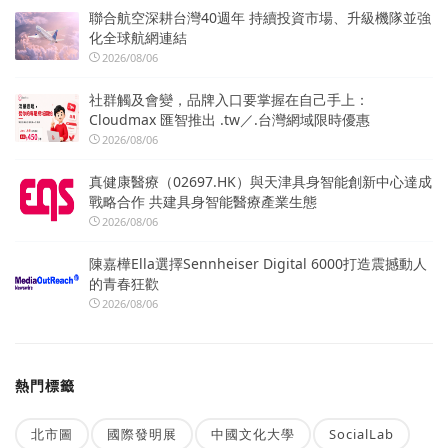
聯合航空深耕台灣40週年 持續投資市場、升級機隊並強
化全球航網連結
2026/08/06
社群觸及會變，品牌入口要掌握在自己手上：
Cloudmax 匯智推出 .tw／.台灣網域限時優惠
2026/08/06
真健康醫療（02697.HK）與天津具身智能創新中心達成
戰略合作 共建具身智能醫療產業生態
2026/08/06
陳嘉樺Ella選擇Sennheiser Digital 6000打造震撼動人
的青春狂歡
2026/08/06
熱門標籤
北市圖
國際發明展
中國文化大學
SocialLab