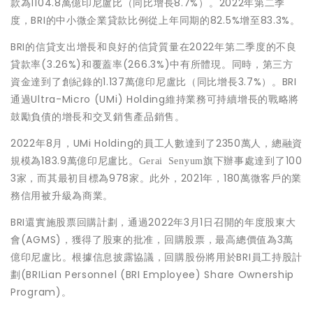
款為1104.8萬億印尼盧比（同比增長8.7%）。2022年第二季
度，BRI的中小微企業貸款比例從上年同期的82.5%增至83.3%。
BRI的信貸支出增長和良好的信貸質量在2022年第二季度的不良
貸款率(3.26%)和覆蓋率(266.3%)中有所體現。同時，第三方
資金達到了創紀錄的1.137萬億印尼盧比（同比增長3.7%）。BRI
通過Ultra-Micro (UMi) Holding維持業務可持續增長的戰略將
鼓勵負債的增長和交叉銷售產品銷售。
2022年8月，UMi Holding的員工人數達到了2350萬人，總融資
規模為183.9萬億印尼盧比。
旗下辦事處達到了100
Gerai Senyum
3家，而其最初目標為978家。此外，2021年，180萬微客戶的業
務信用被升級為商業。
BRI還實施股票回購計劃，通過2022年3月1日召開的年度股東大
會(AGMS)，獲得了股東的批准，回購股票，最高總價值為3萬
億印尼盧比。根據信息披露協議，回購股份將用於BRI員工持股計
劃(BRILian Personnel (BRI Employee) Share Ownership
Program)。