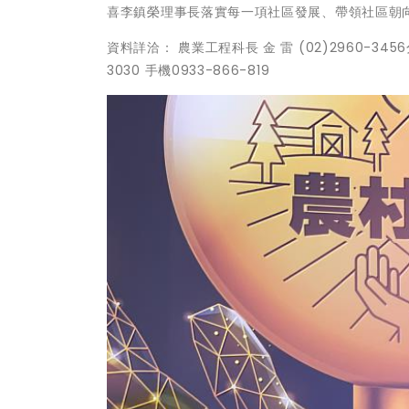
喜李鎮榮理事長落實每一項社區發展、帶領社區朝
資料詳洽： 農業工程科長 金 雷 (02)2960-3456分
3030 手機0933-866-819