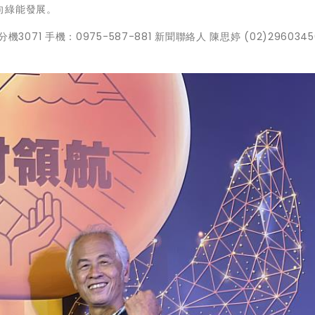
向綠能發展。
機3071 手機：0975-587-881 新聞聯絡人 陳思婷 (02)296034