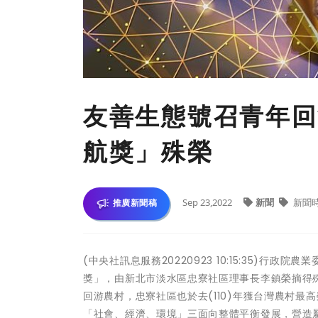
友善生態號召青年回
航獎」殊榮
Sep 23,2022
新聞
新聞
推廣新聞稿
(中央社訊息服務20220923 10:15:35)行
獎」，由新北市淡水區忠寮社區理事長李鎮榮摘得
回游農村，忠寮社區也於去(110)年獲台灣農村
「社會、經濟、環境」三面向整體平衡發展，營造