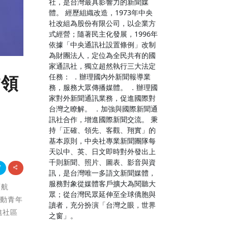
社，是台灣最具影響力的新聞媒
體。 經歷組織改造，1973年中央
社改組為股份有限公司，以企業方
式經營；隨著民主化發展，1996年
依據「中央通訊社設置條例」改制
為財團法人，定位為全民共有的國
家通訊社，獨立超然執行三大法定
任務： ．辦理國內外新聞報導業
村領
務，服務大眾傳播媒體。 ．辦理國
家對外新聞通訊業務，促進國際對
台灣之瞭解。 ．加強與國際新聞通
訊社合作，增進國際新聞交流。 秉
持「正確、領先、客觀、翔實」的
基本原則，中央社專業新聞團隊每
天以中、英、日文即時對外發出上
千則新聞、照片、圖表、影音與資
訊，是台灣唯一多語文新聞媒體，
服務對象從媒體客戶擴大為閱聽大
領航
眾；從台灣民眾延伸至全球僑胞與
帶動青年
讀者，充分扮演「台灣之眼，世界
進社區
之窗」。