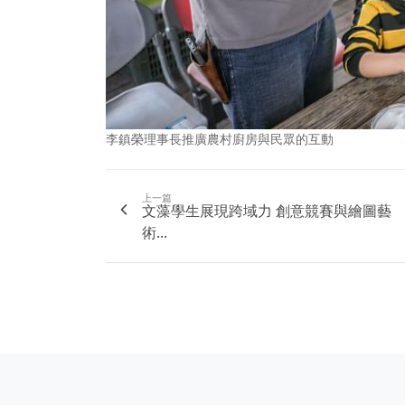
李鎮榮理事長推廣農村廚房與民眾的互動
上一篇
文藻學生展現跨域力 創意競賽與繪圖藝
術...