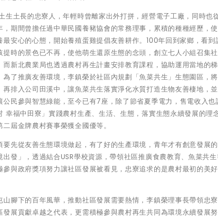
位土生土長的忠寮人，年輕時曾離家出外打拼，經營電子工廠，同時也
年，期間曾擔任過中華民國養豬協會的常務理事，累積的種種經歷，
最安心的心態，開始養殖蛋雞提倡友善耕作。100年回到家鄉，看到
孩提時的景色已不再，使他萌生還原生態的念頭，創立七人小組召集
，而新北農業局也透過農村再生計畫安排教育課程，協助運用當地的
。為了推廣友善環境，李鎮榮於社區內規劃「魚菜共生」生態園區，
再排入公司田溪中，讓魚菜共生落實淨化水質打造生物友善棲地，並於
讓公民參與智慧綠能，至今已有7座，除了節省夏季電力，售電收入也
村 幸福中田寮」實踐農村生產、生活、生態，落實生態永續發展的理
第二屆金牌農村賽事榮獲全國優等。
須要先從友善生態環境做起，有了好的生產環境，青年才有創意發展
境出發」，透過結合USR學校資源，帶領社區推廣食農教育、魚菜共生
極參與政府獎項努力讓社區發展被看見，忠寮追求的是農村最初的美
屯山腳下的百年風華，推動社區發展需要熱情，李鎮榮理事長帶領忠
區發展貢獻卓越之代表，更需積極參與農村再生共同為環境永續發展