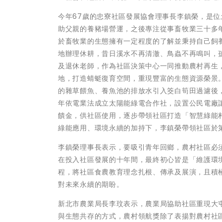
今年67歲的忠寮社區發展協會理事長李鎮榮，是
助父親的養豬場營運，之後專注從事畜牧業三十多
於畜牧業的生態擁有一定程度的了解並秉持自己飼養
地辦理休耕，昔日溪水不再清澈、鳥蟲不再鳴叫，
及退休老師，作為社區決策中心一同推動農村再生
地，打造蜻蜓復育空間，重現豐富的生態資源榮景
的雜草餵魚、養魚池的排放水引入筊白筍田過濾後，
年依電業法成立太陽能綠電合作社，設置公民電廠
饋金，供社區使用，逐步帶領社區打造「智慧綠能
綠能應用、環境永續的加持下，李鎮榮帶領社區於
李鎮榮理事長表示，要吸引青年回鄉，農村社區必
在投入社區發展的十年間，最終初心皆是「維護環
程，將社區食農教育理念扎根、傳承及展演，且積
對未來永續的期盼。
新北市農業局長李玟表示，農業局協助社區重現大
與生態共存的方式，農村領航獎除了表揚對農村社