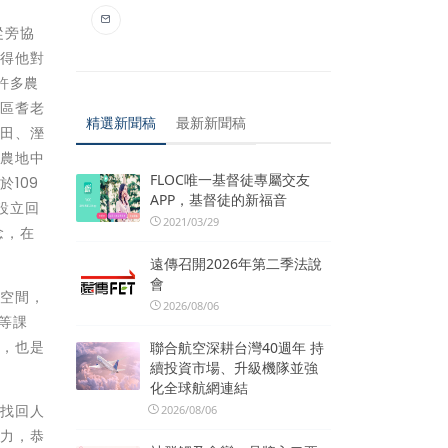
從旁協
使得他對
許多農
社區耆老
精選新聞稿
最新新聞稿
梯田、溼
將農地中
FLOC唯一基督徒專屬交友
109
APP，基督徒的新福音
設立回
2021/03/29
念，在
遠傳召開2026年第二季法說
會
的空間，
2026/08/06
等課
好，也是
聯合航空深耕台灣40週年 持
續投資市場、升級機隊並強
化全球航網連結
寮找回人
2026/08/06
努力，恭