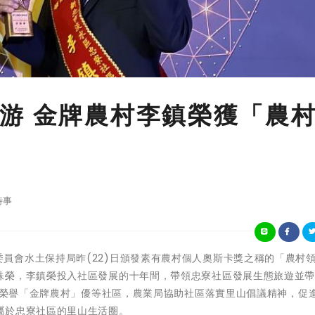
游 金牌農村李鎮榮獲「農
時事
政院農業委員會水土保持局昨(22)日頒發素有農村個人奧斯卡獎之稱的「農村
殊榮，李鎮榮投入社區發展的十年間，帶領忠寮社區發展生態旅遊並
最高榮譽「金牌農村」優等社區，農業局協助社區落實里山倡議精神，促
屬於忠寮社區的里山生活圈。