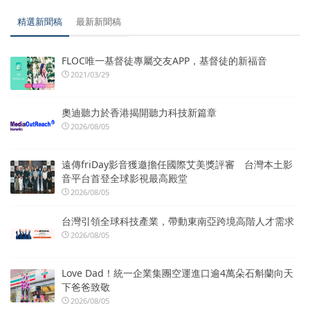
精選新聞稿
最新新聞稿
FLOC唯一基督徒專屬交友APP，基督徒的新福音
2021/03/29
奧迪聽力於香港揭開聽力科技新篇章
2026/08/05
遠傳friDay影音獲邀擔任國際艾美獎評審 台灣本土影
音平台首登全球影視最高殿堂
2026/08/05
台灣引領全球科技產業，帶動東南亞跨境高階人才需求
2026/08/05
Love Dad！統一企業集團空運進口逾4萬朵石斛蘭向天
下爸爸致敬
2026/08/05