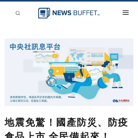
回到首頁
新聞稿分類
登入
刊登
地震免驚！國產防災、防疫
食品上市 全民備起來！