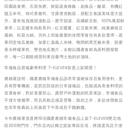
田園蔬食粥、石斑魚粥、鮮菇蔬食燉飯；副食品－酸菜、有機紅
鬚玉米筍、韓式香脆筍、甘露煮杏鮑菇，搭配主食讓美味度大提
升。還有低負擔甜湯飲品－蜜芋甜湯、高纖穀豆飲、100%鳳梨鮮
果萃；以及暖冬熱飲系列－紅豆暖薑、紅豆紫米粥、純素麻辣豆
腐鍋、松菇火鍋。另外上班族最愛的休閒零食也有多款選擇－蔬
果同堂地瓜脆條、加薏仁嘉義人米磚、鴨間稻黑芝麻米香、甜蜜
香水檸檬果乾、雙色地瓜脆片，全都以國產食材為原料開發製
作，每一口都能感受到來自臺灣土地的好滋味。
常備食品晉級豪華料理 7-ELEVEN首度上架開賣！
農糧署說明，國產農糧常備食品訴求常溫耐保存且食用便利，更
具有營養機能，是防災防疫的日常儲備品，也能成為美食料理的
首選食材，對於喜愛登山、露營戶外運動的民眾來說，常備食品
不僅方便攜帶，而且具飽足感及營養；除此之外，多款休閒食品
也非常推薦給上班族當下午茶或肚子餓解饞。
今年農糧署首度將19項國產農糧常備食品上架7-ELEVEN雙北地
區200間門市，門市店內以獨立貨架專區呈現，辨識度高且方便