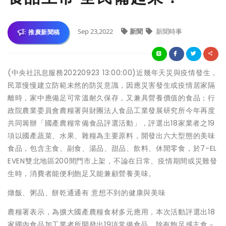
Sep 23,2022
新聞
新聞時事
推廣新聞稿
(中央社訊息服務20220923 13:00:00)近幾年天災與疫情發生，
民眾慢慢建立防範未然的防災意識，因應災害發生或疫情居家隔
離時，家中應備足可常溫耐久保存，又兼具營養價值的食品；行
政院農業委員會農糧署與財團法人食品工業發展研究所今年再度
共同籌辦「國產農糧常備食品評選活動」，評選出18家業者之19
項以國產蔬菜、水果、雜糧為主要原料，開發出六大型態的美味
食品，包含主食、副食、湯品、甜品、飲料、休閒零食，於7-EL
EVEN雙北地區200間門市上架，不論在日常、疫情期間或災難發
生時，消費者能便利飽足又能兼顧營養美味。
燉飯、粥品、餅乾通通有 意想不到的健康與美味
農糧署表示，為擴大國產農糧食材多元應用，本次活動評選出18
家國內食品加工業者所開發出19項常備食品，除有飽足感主食－