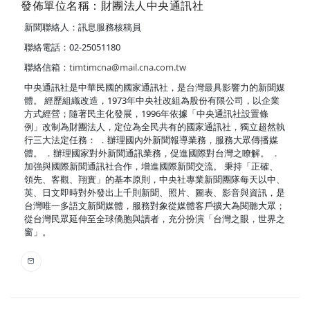
發佈單位名稱：財團法人中央通訊社
新聞聯絡人：訊息服務核稿員
聯絡電話：02-25051180
聯絡信箱：
timtimcna@mail.cna.com.tw
中央通訊社是中華民國的國家通訊社，是台灣最具影響力的新聞媒
體。 經歷組織改造，1973年中央社改組為股份有限公司，以企業
方式經營；隨著民主化發展，1996年依據「中央通訊社設置條
例」改制為財團法人，定位為全民共有的國家通訊社，獨立超然執
行三大法定任務： ．辦理國內外新聞報導業務，服務大眾傳播媒
體。 ．辦理國家對外新聞通訊業務，促進國際對台灣之瞭解。 ．
加強與國際新聞通訊社合作，增進國際新聞交流。 秉持「正確、
領先、客觀、翔實」的基本原則，中央社專業新聞團隊每天以中、
英、日文即時對外發出上千則新聞、照片、圖表、影音與資訊，是
台灣唯一多語文新聞媒體，服務對象從媒體客戶擴大為閱聽大眾；
從台灣民眾延伸至全球僑胞與讀者，充分扮演「台灣之眼，世界之
窗」。