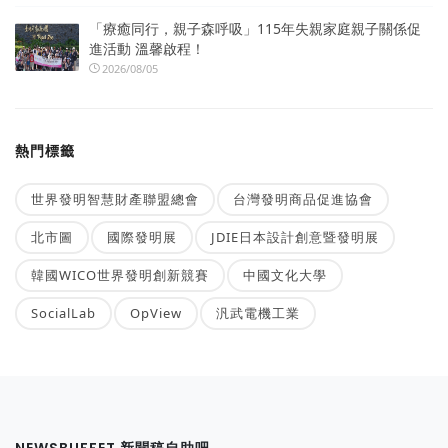
「療癒同行，親子森呼吸」115年失親家庭親子關係促
進活動 溫馨啟程！
2026/08/05
熱門標籤
世界發明智慧財產聯盟總會
台灣發明商品促進協會
北市圖
國際發明展
JDIE日本設計創意暨發明展
韓國WICO世界發明創新競賽
中國文化大學
SocialLab
OpView
汎武電機工業
NEWSBUFFET 新聞稿自助吧