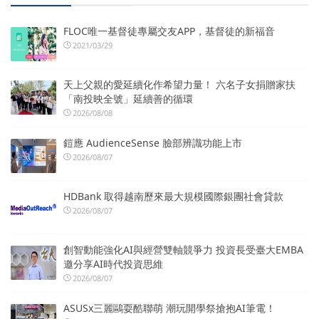
FLOC唯一基督徒專屬交友APP，基督徒的新福音
2021/03/29
天上父親的愛延續化作希望力量！ 六名子女捐贈家扶
「南投映全號」延續善的循環
2026/08/08
鎧應 AudienceSense 臉部辨識功能上市
2026/08/07
HDBank 取得越南歷來最大規模國際銀團社會貸款
2026/08/07
創智動能強化AI與經營雙軸競爭力 投資長受臺大EMBA
邀分享AI時代投資思維
2026/08/07
ASUSx三麗鷗耍酷聯萌 潮玩開學祭搶抱AI筆電！