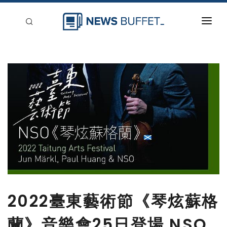
回到首頁
新聞稿分類
登入
刊登
2022臺東藝術節《琴炫蘇格
蘭》音樂會25日登場 NSO