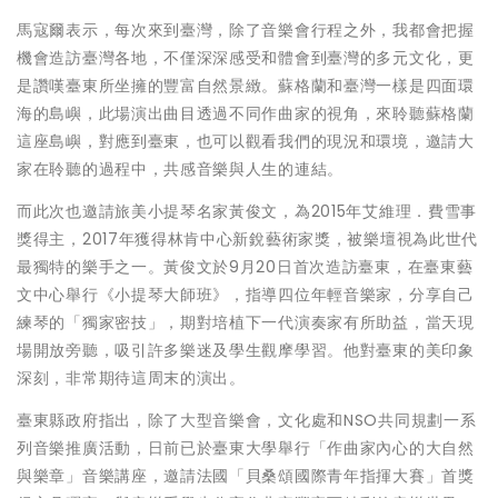
馬寇爾表示，每次來到臺灣，除了音樂會行程之外，我都會把握
機會造訪臺灣各地，不僅深深感受和體會到臺灣的多元文化，更
是讚嘆臺東所坐擁的豐富自然景緻。蘇格蘭和臺灣一樣是四面環
海的島嶼，此場演出曲目透過不同作曲家的視角，來聆聽蘇格蘭
這座島嶼，對應到臺東，也可以觀看我們的現況和環境，邀請大
家在聆聽的過程中，共感音樂與人生的連結。
而此次也邀請旅美小提琴名家黃俊文，為2015年艾維理．費雪事
獎得主，2017年獲得林肯中心新銳藝術家獎，被樂壇視為此世代
最獨特的樂手之一。黃俊文於9月20日首次造訪臺東，在臺東藝
文中心舉行《小提琴大師班》，指導四位年輕音樂家，分享自己
練琴的「獨家密技」，期對培植下一代演奏家有所助益，當天現
場開放旁聽，吸引許多樂迷及學生觀摩學習。他對臺東的美印象
深刻，非常期待這周末的演出。
臺東縣政府指出，除了大型音樂會，文化處和NSO共同規劃一系
列音樂推廣活動，日前已於臺東大學舉行「作曲家內心的大自然
與樂章」音樂講座，邀請法國「貝桑頌國際青年指揮大賽」首獎