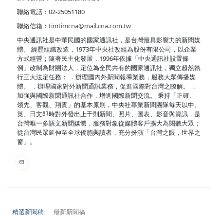
聯絡電話：02-25051180
聯絡信箱：
timtimcna@mail.cna.com.tw
中央通訊社是中華民國的國家通訊社，是台灣最具影響力的新聞媒
體。 經歷組織改造，1973年中央社改組為股份有限公司，以企業
方式經營；隨著民主化發展，1996年依據「中央通訊社設置條
例」改制為財團法人，定位為全民共有的國家通訊社，獨立超然執
行三大法定任務： ．辦理國內外新聞報導業務，服務大眾傳播媒
體。 ．辦理國家對外新聞通訊業務，促進國際對台灣之瞭解。 ．
加強與國際新聞通訊社合作，增進國際新聞交流。 秉持「正確、
領先、客觀、翔實」的基本原則，中央社專業新聞團隊每天以中、
英、日文即時對外發出上千則新聞、照片、圖表、影音與資訊，是
台灣唯一多語文新聞媒體，服務對象從媒體客戶擴大為閱聽大眾；
從台灣民眾延伸至全球僑胞與讀者，充分扮演「台灣之眼，世界之
窗」。
精選新聞稿
最新新聞稿