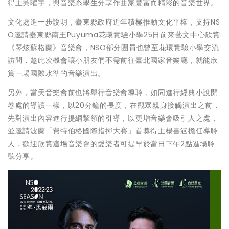
得主吳曜宇，與音樂系學生分享作曲家豐富而精彩的音樂世界。
文化處進一步說明，臺東縣政府近年積極推動文化平權，支持NS
O邀請臺東縣南王Puyuma花環實驗小學25日前來藝文中心欣賞
《琴炫蘇格蘭》音樂會，NSO部分團員也曾至花環實驗小學交流
訪問，趁此次機會讓小朋友們不需前往臺北國家音樂廳，就能欣
賞一場國際水準的音樂演出。
另外，當天音樂會前也將舉行音樂會導聆，如同進行經典小說開
卷處的導讀一樣，以20分鐘的長度，在觀眾親身接觸演出之前，
先對演出內容進行提綱挈領的引導，以更增音樂會吸引人之處，
並邀請波蘭「費特伯格國際指揮大賽」首獎得主楊書涵擔任導聆
人，歡迎欣賞這場音樂會的愛樂者可提早於當日下午2點進場聆
聽分享。