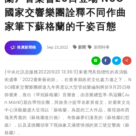
國家交響樂團詮釋不同作曲
家筆下蘇格蘭的千姿百態
Sep 23,2022
新聞
新聞時事
推廣新聞稿
(中央社訊息服務20220923 13:36:11)東臺灣具指標性的表演藝
術盛事「2022臺東藝術節」，在臺東縣政府文化處力邀之下， N
SO國家交響樂團睽違九年再度以大型管絃樂編制將於9月25日移
師臺東，推出《琴炫蘇格蘭》音樂會，由音樂總監準‧馬寇爾(Ju
n Märkl)親自帶領全團，與旅美小提琴名家黃俊文，於臺東文化
中心演藝廳盛大呈現以「蘇格蘭」為題的三大作品，展現德布西
瑰美秀麗的《蘇格蘭進行曲》、布魯赫夢幻淒美的《蘇格蘭幻想
曲》，以及孟德爾頌筆下既抽象又滿懷情感的第三號交響曲《蘇
格蘭》。