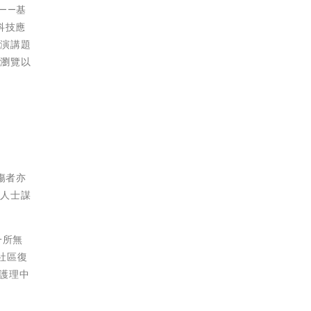
——基
科技應
。演講題
可瀏覽以
傷者亦
疾人士謀
一所無
社區復
康護理中