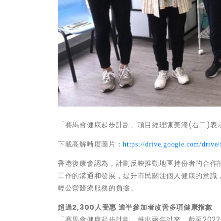
「賽馬會健康起步計劃」項目經理陳美瀅(右二)表示
下載高解晰度圖片：
https://drive.google.com/d
香港復康會認為，計劃反映推動地區持份者的合作
工作的溝通和發展，提升市民關注個人健康的意識
輕公營醫療服務的負擔。
超過
2,300
人受惠 逾半參加者改善多項健康指數
「賽馬會健康起步計劃」推出兩年以來，截至2022