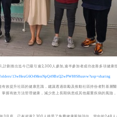
,計劃推出迄今已吸引逾2,300人參加,逾半參加者成功改善多項健康
rive/folders/13wHeuG6O4MenNpQ49BxQ2wPW88S8uuvw?usp=sharing
能有效提升社區的健康意識，建議透過鼓勵及推動社區持份者對基層
，掌握有效方法管理健康，減少患上長期病患或其他嚴重疾病的風險
年3月底，已有超過2,300人接受了免費健康風險評估，當中的248