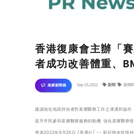
香港復康會主辦「賽
者成功改善體重、B
Sep 25,2022
新聞
新聞
推廣新聞稿
建議強化地區持份者對基層醫療工作之溝通和協作
提升市民參與基層醫療服務的動機 強化基層醫療發
香港
2022年9月25日
/美通社/ -- 新冠肺炎疫