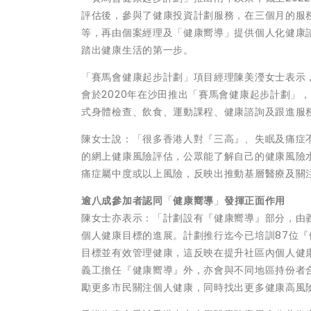
評估後，參與了健康投資計劃服務，在三個月的服
等，再由個案經理及「健康嚮導」提供個人化健康
踏出健康生活的第一步。
「賽馬會健康起步計劃」項目經理陳美瀅女士表示，
會於2020年在沙田推出「賽馬會健康起步計劃」
式身體檢查、飲食、運動課程、健康諮詢及跟進服
陳女士說：「很多香港人對『三高』、失眠及痛症
的網上健康風險評估，公眾能了解自己的健康風險水
痛症屬中度或以上風險，反映出推動基層醫療及關
逾八成參加者認同
「
健康嚮導
」
發揮正面作用
陳女士亦表示：「計劃設有『健康嚮導』部分，由
個人健康目標的進展。計劃推行迄今已培訓87位
目標並有效管理健康，這反映在提升社區內個人健
義工擔任『健康嚮導』外，亦會與不同地區持份者
勵更多市民關注個人健康，同時找出更多健康高風