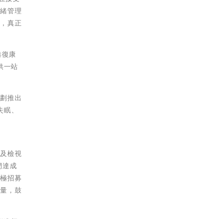
情緒管理
踐，真正
港復康
供一站
計劃推出
失眠、
立及檢視
們達成
積極招募
力量，鼓