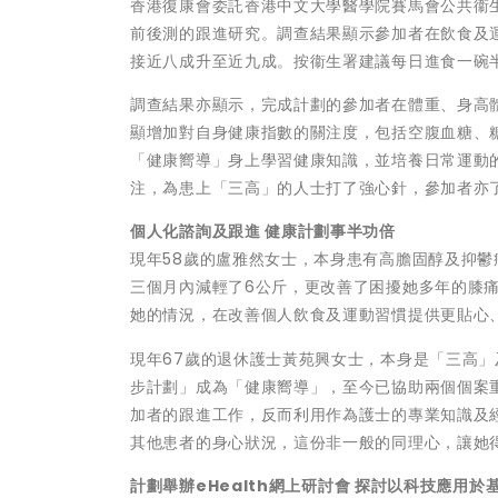
香港復康會委託香港中文大學醫學院賽馬會公共衞生
前後測的跟進研究。調查結果顯示參加者在飲食及
接近八成升至近九成。按衞生署建議每日進食一碗
調查結果亦顯示，完成計劃的參加者在體重、身高體
顯增加對自身健康指數的關注度，包括空腹血糖、
「健康嚮導」身上學習健康知識，並培養日常運動
注，為患上「三高」的人士打了強心針，參加者亦
個人化諮詢及跟進 健康計劃事半功倍
現年58歲的盧雅然女士，本身患有高膽固醇及抑
三個月內減輕了6公斤，更改善了困擾她多年的膝
她的情況，在改善個人飲食及運動習慣提供更貼心
現年67歲的退休護士黃苑興女士，本身是「三高
步計劃」成為「健康嚮導」，至今已協助兩個個案
加者的跟進工作，反而利用作為護士的專業知識及
其他患者的身心狀況，這份非一般的同理心，讓她
計劃舉辦
eHealth
網上研討會 探討以科技應用於