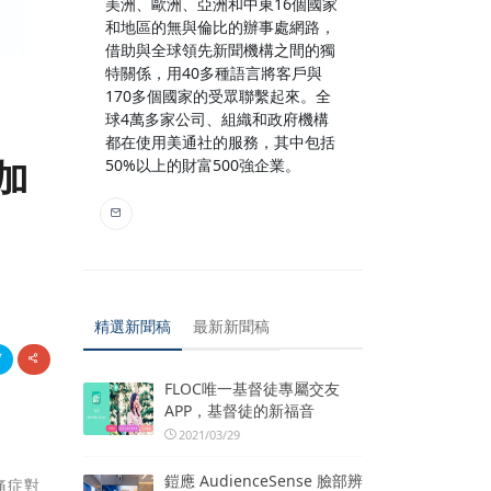
美洲、歐洲、亞洲和中東16個國家
和地區的無與倫比的辦事處網路，
借助與全球領先新聞機構之間的獨
特關係，用40多種語言將客戶與
170多個國家的受眾聯繫起來。全
球4萬多家公司、組織和政府機構
都在使用美通社的服務，其中包括
加
50%以上的財富500強企業。
精選新聞稿
最新新聞稿
FLOC唯一基督徒專屬交友
APP，基督徒的新福音
2021/03/29
鎧應 AudienceSense 臉部辨
痛症對