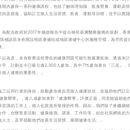
務期內參與一系列健康課程，包括了解病理知識、飲食營養、運動及
諮詢及跟進，協助訂立個人生活習慣、飲食、運動等目標，並予以實
為配合政府於2017年施政報告中提出檢視基層醫療服務的規劃，香
，填補該區未有開設地區康健站或地區康健中心的服務空檔，為市民提
務。
不以為意，未有察覺這些潛在的健康問題可能引致嚴重疾病。透過本
平，計劃迄今已吸引逾2,300人參加，其中71%參加者在『三高』、
注個人健康的重要性。」
義工以同行者的身份，鼓勵參加者反思個人健康狀況，並協助他們訂
『健康嚮導』，逾八成參加者對『健康嚮導』評價正面，同意能協助他
康意識的工作上，個人化跟進所發揮的作用。因此，我們除了會繼續
合作，合辦更多活動、健康檢測、講座、工作坊等，結合社區網絡的
險人士，及早鼓勵他們改善生活習慣，展開健康生活。」