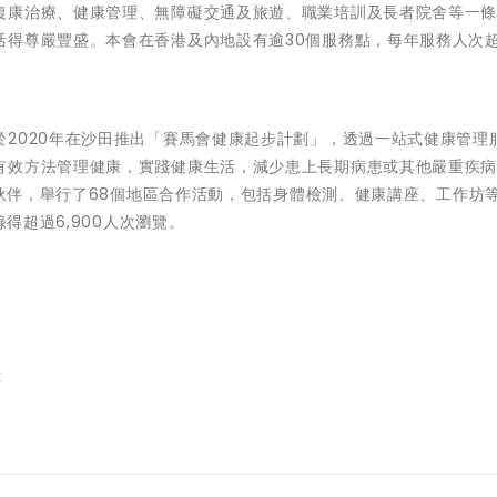
復康治療、健康管理、無障礙交通及旅遊、職業培訓及長者院舍等一
得尊嚴豐盛。本會在香港及內地設有逾30個服務點，每年服務人次超過
2020年在沙田推出「賽馬會健康起步計劃」，透過一站式健康管理
有效方法管理健康，實踐健康生活，減少患上長期病患或其他嚴重疾
作伙伴，舉行了68個地區合作活動，包括身體檢測、健康講座、工作坊等
錄得超過6,900人次瀏覽。
k