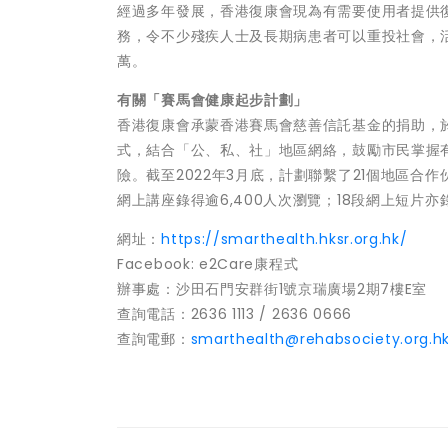
經過多年發展，香港復康會現為有需要使用者提供
務，令不少殘疾人士及長期病患者可以重投社會，活
萬。
有關
「賽馬會健康起步計劃」
香港復康會承蒙香港賽馬會慈善信託基金的捐助，於
式，結合「公、私、社」地區網絡，鼓勵市民掌握
險。截至2022年3月底，計劃聯繫了21個地區合
網上講座錄得逾6,400人次瀏覽；18段網上短片亦
網址：
https://smarthealth.hksr.org.hk/
Facebook: e2Care康程式
辦事處：沙田石門安群街1號京瑞廣場2期7樓E室
查詢電話：2636 1113 / 2636 0666
查詢電郵：
smarthealth@rehabsociety.org.h