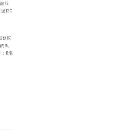
條龍服
130
服務模
病的風
；11場