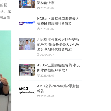
識功能上市
金的捐
2026/08/07
服務。完
圍及血
HDBank 取得越南歷來最大
規模國際銀團社會貸款
2026/08/07
創智動能強化AI與經營雙軸
競爭力 投資長受臺大EMBA
邀分享AI時代投資思維
2026/08/07
ASUSx三麗鷗耍酷聯萌 潮玩
開學祭搶抱AI筆電！
2026/08/07
AMD公佈2026年第2季財務
報告
2026/08/07