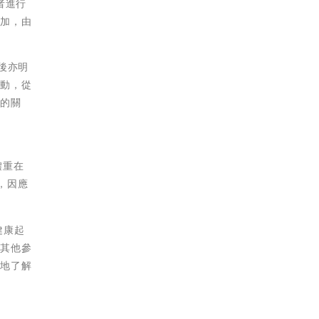
者進行
增加，由
後亦明
活動，從
康的關
體重在
，因應
健康起
對其他參
受地了解
。