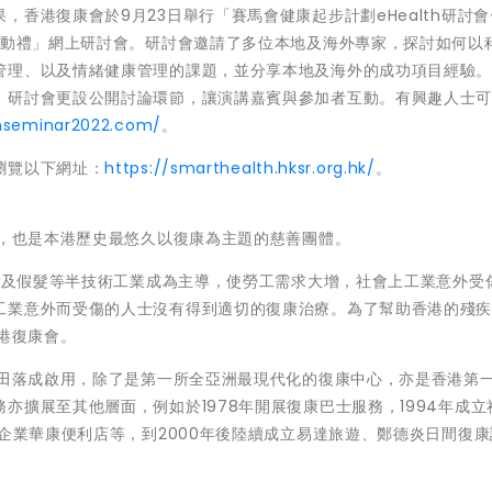
香港復康會於9月23日舉行「賽馬會健康起步計劃eHealth研討會
啟動禮」網上研討會。研討會邀請了多位本地及海外專家，探討如何以
管理、以及情緒健康管理的課題，並分享本地及海外的成功項目經驗
，研討會更設公開討論環節，讓演講嘉賓與參加者互動。有興趣人士
thseminar2022.com/
。
瀏覽以下網址：
https://smarthealth.hksr.org.hk/
。
者，也是本港歷史最悠久以復康為主題的慈善團體。
成衣及假髮等半技術工業成為主導，使勞工需求大增，社會上工業意外受
工業意外而受傷的人士沒有得到適切的復康治療。為了幫助香港的殘
香港復康會。
藍田落成啟用，除了是第一所全亞洲最現代化的復康中心，亦是香港第
亦擴展至其他層面，例如於1978年開展復康巴士服務，1994年成立
會企業華康便利店等，到2000年後陸續成立易達旅遊、鄭德炎日間復