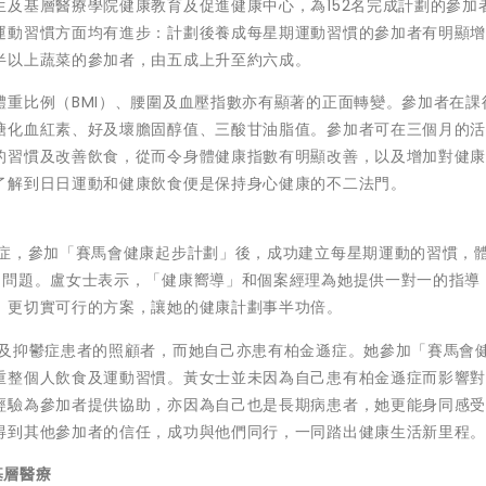
及基層醫療學院健康教育及促進健康中心，為152名完成計劃的參加
運動習慣方面均有進步：計劃後養成每星期運動習慣的參加者有明顯
半以上蔬菜的參加者，由五成上升至約六成。
重比例（BMI）、腰圍及血壓指數亦有顯著的正面轉變。參加者在課
糖化血紅素、好及壞膽固醇值、三酸甘油脂值。參加者可在三個月的
的習慣及改善飲食，從而令身體健康指數有明顯改善，以及增加對健
了解到日日運動和健康飲食便是保持身心健康的不二法門。
鬱症，參加「賽馬會健康起步計劃」後，成功建立每星期運動的習慣，
痛問題。盧女士表示，「健康嚮導」和個案經理為她提供一對一的指導
、更切實可行的方案，讓她的健康計劃事半功倍。
」及抑鬱症患者的照顧者，而她自己亦患有柏金遜症。她參加「賽馬會
重整個人飲食及運動習慣。黃女士並未因為自己患有柏金遜症而影響
經驗為參加者提供協助，亦因為自己也是長期病患者，她更能身同感
得到其他參加者的信任，成功與他們同行，一同踏出健康生活新里程
基層醫療