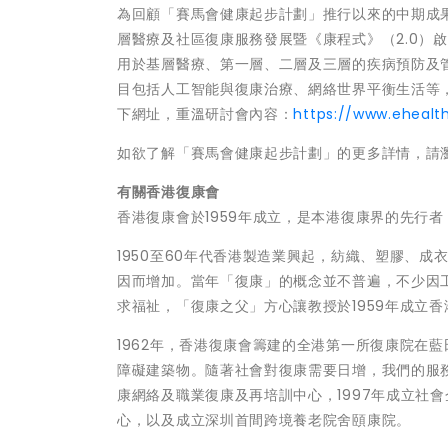
為回顧「賽馬會健康起步計劃」推行以來的中期成果，
層醫療及社區復康服務發展暨《康程式》（2.0）
用於基層醫療、第一層、二層及三層的疾病預防及
目包括人工智能與復康治療、網絡世界平衡生活等
下網址，重溫研討會內容：
https://www.eheal
如欲了解「賽馬會健康起步計劃」的更多詳情，請
有關香港復康會
香港復康會於1959年成立，是本港復康界的先行
1950至60年代香港製造業興起，紡織、塑膠、
因而增加。當年「復康」的概念並不普遍，不少因
求福祉，「復康之父」方心讓教授於1959年成立
1962年，香港復康會籌建的全港第一所復康院在
障礙建築物。隨著社會對復康需要日增，我們的服務
康網絡及職業復康及再培訓中心，1997年成立社
心，以及成立深圳首間跨境養老院舍頤康院。