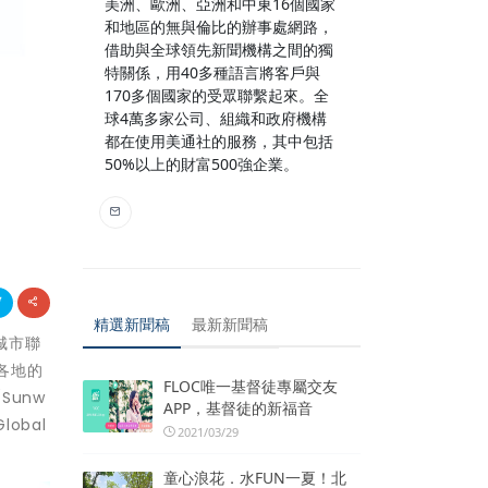
美洲、歐洲、亞洲和中東16個國家
和地區的無與倫比的辦事處網路，
借助與全球領先新聞機構之間的獨
特關係，用40多種語言將客戶與
170多個國家的受眾聯繫起來。全
球4萬多家公司、組織和政府機構
都在使用美通社的服務，其中包括
50%以上的財富500強企業。
精選新聞稿
最新新聞稿
城市聯
各地的
FLOC唯一基督徒專屬交友
unw
APP，基督徒的新福音
obal
2021/03/29
童心浪花．水FUN一夏！北