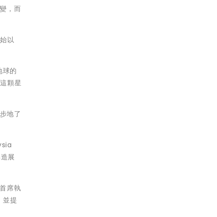
改變，而
開始以
於地球的
球這顆星
步步地了
sia
再造展
）首席執
育，並提