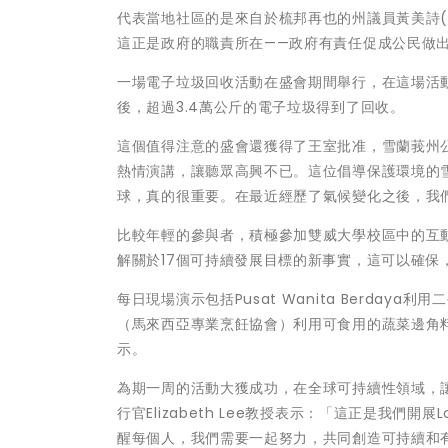
代表當地社區的是來自於梳邦再也的州議員黃美詩
這正是政府的職責所在——政府有責任促成公民做
一場電子垃圾回收活動在盛會期間舉行，在這場活
後，超過3.4萬公斤的電子垃圾得到了回收。
這個值得注意的盛會還獲得了王室批准，雪蘭莪州公主東姑Zat
熱情演講，讓聽眾高興不已。這位倡導保護環境的
球，真的很重要。在最近經歷了氣候變化之後，我
比較年輕的參與者，積極參加雙威大學校區中的互動活動「T
解關於17個可持續發展目標的新事實，這可以確保
每日現場演示包括Pusat Wanita Berdaya利用二手食用
（馬來西亞專業烹飪協會）利用可食用的蔬菜邊角料來演
示。
為期一周的活動大獲成功，在全球可持續性領域，讓馬來西
行官Elizabeth Lee教授表示：「這正是我們開展Lo
醒每個人，我們需要一起努力，共同創造可持續和