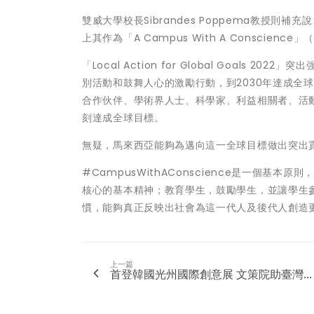
雙威大學校長Sibrandes Poppema教授
上其作為「A Campus With A Consci
「Local Action for Global Goal
別活動和鼓舞人心的激勵行動，到2030年達成全
合作伙伴、學術界人士、科學家、利益相關者、活
刻達成全球目標。
無疑，馬來西亞能夠為邁向這一全球目標做出突出
#CampusWithAConscience是一個
核心的基本精神；教育學生，鼓勵學生，並讓學生
慣，能夠真正反映出社會為這一代人及後代人創造
上一篇
首登韓國光州國際創意展 文策院助臺灣...