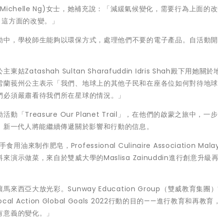
(
Michelle Ng
)女士，她補充說：「減緩氣候變化，需要行為上面的
出這方面的改變。」
動中，學校師生能夠以環保方式，處理他們不要的電子產品。自活動
ashah Sultan Sharafuddin Idris Shah殿下用她關
雪蘭莪州公主表示「我們、地球上的其他子民和在座各位如何對待地
們必須嚴肅看待我們所在星球的情況。」
reasure Our Planet Trail」，在他們的啟蒙之旅中，一
，新一代人將能繼續傳遞關於影響和行動的信息。
油來制作肥皂，Professional Culinaire Association Malay
示做菜，來自於雙威大學的Maslisa Zainuddin進行創意升級
亞大放光彩。Sunway Education Group（雙威教育集團
cal Action Global Goals 2022行動的目的——進行教育和再教
有意義的變化。」