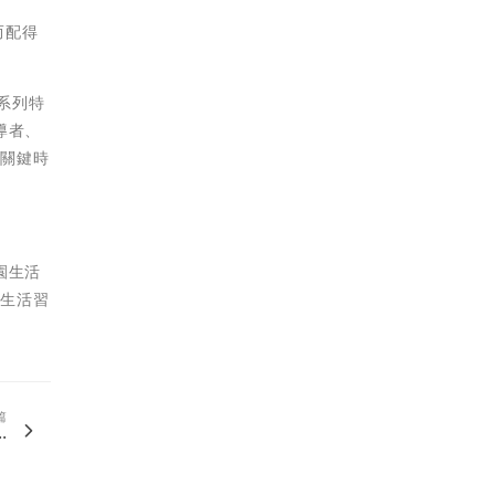
而配得
一系列特
導者、
在關鍵時
園生活
和生活習
篇
.