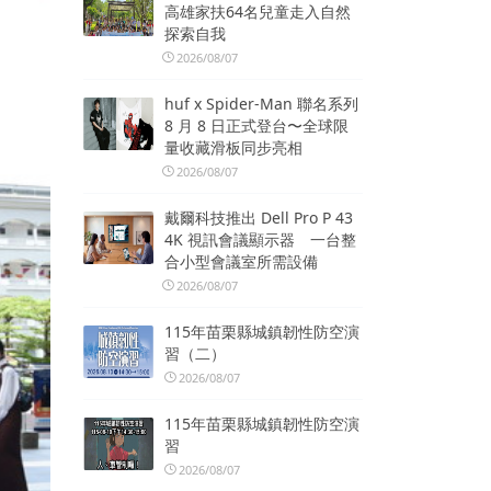
高雄家扶64名兒童走入自然
探索自我
2026/08/07
huf x Spider-Man 聯名系列
8 月 8 日正式登台〜全球限
量收藏滑板同步亮相
2026/08/07
戴爾科技推出 Dell Pro P 43
4K 視訊會議顯示器 一台整
合小型會議室所需設備
2026/08/07
115年苗栗縣城鎮韌性防空演
習（二）
2026/08/07
115年苗栗縣城鎮韌性防空演
習
2026/08/07