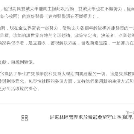
則補充說，他很高興雙威大學能夠主辦此次活動，雙威大學也在不懈努力，從
ence」（良心校園）的良好聲譽（這種聲譽還在不斷提升）。
s 2022」突出強調，現在全世界需要一起努力，借助面向各個年齡段和興趣群體的
球目標。這能夠讓世界各地的全球領袖、政策制定者、決策者、企業領
動家與倡導者，建立聯系，審視解決方案，發現前進道路，一起努力
貢獻，而感到驕傲。
基本原則，它囊括了學生在雙威學院和雙威大學期間將經歷的一切。這是雙威校
參與到多元化、包容性社區的各個方面，支持他們采用新的生活方式
更好生活環境的決心。
下一
屏東林區管理處於泰武桑留守山區 辦理..