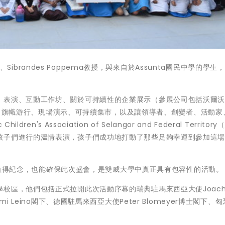
博士、Sibrandes Poppema教授，與來自於Assunta國民中學的學生
、表演、互動工作坊、關於可持續性的企業展示（參展公司包括沃爾
）、每日旗幟游行、現場演示、可持續集市，以及讓領導者、創變者、活動家
ren's Association of
Selangor
and Federal Territor
孩子們進行的溫情表演，孩子們成功地打動了那些足夠幸運到參加這
一般，值得紀念，也能確保此次盛會，是雙威大學中真正具有包容性的活動。
區，他們包括正式拉開此次活動序幕的瑞典駐馬來西亞大使Joachi
i Leino閣下、德國駐馬來西亞大使Peter Blomeyer博士閣下、