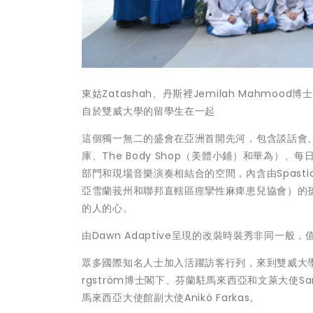
東姑Zatashah、丹斯裡Jemilah Mahmood
自於雙威大學的留學生在一起
這個獨一無二的盛會在亞洲首開先河，包含談話會
庫、The Body Shop（美體小鋪）和華為
部門和現場音樂演奏相結合的空間，內含由Spastic Child
亞雪蘭莪州和聯邦直轄區痙攣性麻痺患兒協會）的
的人的心。
由Dawn Adaptive呈現的改裝時裝秀非同
眾多國際知名人士加入活躍訪客行列，來到雙威大學校
rgström博士閣下、芬蘭駐馬來西亞和文萊大使Sam
馬來西亞大使館副大使Anikó Farkas。