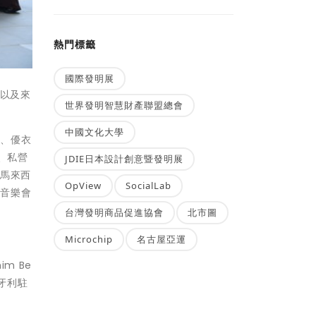
熱門標籤
國際發明展
，以及來
世界發明智慧財產聯盟總會
中國文化大學
沃、優衣
、私營
JDIE日本設計創意暨發明展
y（馬來西
OpView
SocialLab
場音樂會
台灣發明商品促進協會
北市圖
Microchip
名古屋亞運
m Be
匈牙利駐