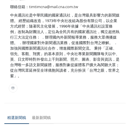
聯絡信箱：
timtimcna@mail.cna.com.tw
中央通訊社是中華民國的國家通訊社，是台灣最具影響力的新聞媒
體。 經歷組織改造，1973年中央社改組為股份有限公司，以企業
方式經營；隨著民主化發展，1996年依據「中央通訊社設置條
例」改制為財團法人，定位為全民共有的國家通訊社，獨立超然執
行三大法定任務： ．辦理國內外新聞報導業務，服務大眾傳播媒
體。 ．辦理國家對外新聞通訊業務，促進國際對台灣之瞭解。 ．
加強與國際新聞通訊社合作，增進國際新聞交流。 秉持「正確、
領先、客觀、翔實」的基本原則，中央社專業新聞團隊每天以中、
英、日文即時對外發出上千則新聞、照片、圖表、影音與資訊，是
台灣唯一多語文新聞媒體，服務對象從媒體客戶擴大為閱聽大眾；
從台灣民眾延伸至全球僑胞與讀者，充分扮演「台灣之眼，世界之
窗」。
精選新聞稿
最新新聞稿