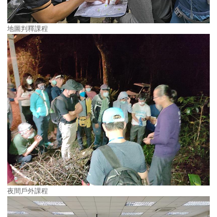
地圖判釋課程
夜間戶外課程