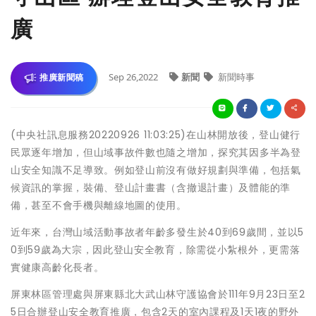
廣
Sep 26,2022
新聞
新聞時事
推廣新聞稿
(中央社訊息服務20220926 11:03:25)在山林開放後，登山健行
民眾逐年增加，但山域事故件數也隨之增加，探究其因多半為登
山安全知識不足導致。例如登山前沒有做好規劃與準備，包括氣
候資訊的掌握，裝備、登山計畫書（含撤退計畫）及體能的準
備，甚至不會手機與離線地圖的使用。
近年來，台灣山域活動事故者年齡多發生於40到69歲間，並以5
0到59歲為大宗，因此登山安全教育，除需從小紮根外，更需落
實健康高齡化長者。
屏東林區管理處與屏東縣北大武山林守護協會於111年9月23日至2
5日合辦登山安全教育推廣，包含2天的室內課程及1天1夜的野外