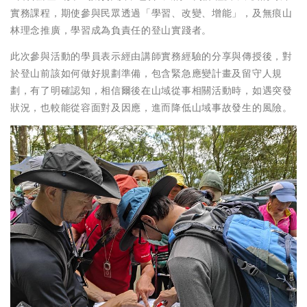
實務課程，期使參與民眾透過「學習、改變、增能」，及無痕山
林理念推廣，學習成為負責任的登山實踐者。
此次參與活動的學員表示經由講師實務經驗的分享與傳授後，對
於登山前該如何做好規劃準備，包含緊急應變計畫及留守人規
劃，有了明確認知，相信爾後在山域從事相關活動時，如遇突發
狀況，也較能從容面對及因應，進而降低山域事故發生的風險。