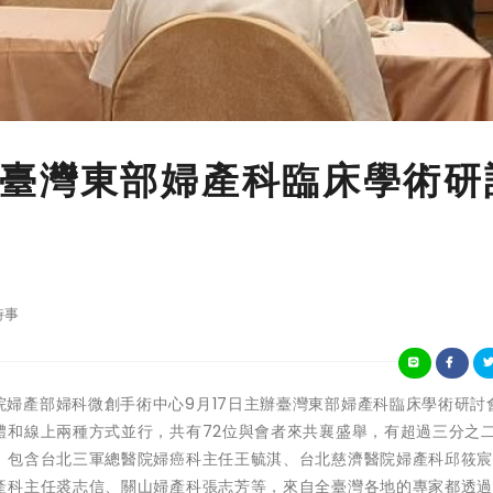
臺灣東部婦產科臨床學術研
時事
花蓮慈濟醫院婦產部婦科微創手術中心9月17日主辦臺灣東部婦產科臨床學術研
體和線上兩種方式並行，共有72位與會者來共襄盛舉，有超過三分之
，包含台北三軍總醫院婦癌科主任王毓淇、台北慈濟醫院婦產科邱筱
產科主任裘志信、關山婦產科張志芳等，來自全臺灣各地的專家都透