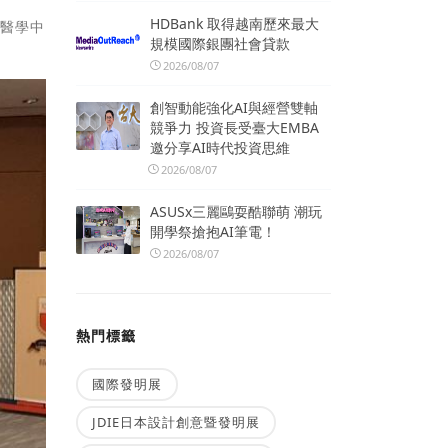
HDBank 取得越南歷來最大
和醫學中
規模國際銀團社會貸款
2026/08/07
創智動能強化AI與經營雙軸
競爭力 投資長受臺大EMBA
邀分享AI時代投資思維
2026/08/07
ASUSx三麗鷗耍酷聯萌 潮玩
開學祭搶抱AI筆電！
2026/08/07
熱門標籤
國際發明展
JDIE日本設計創意暨發明展