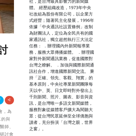
社，是台灣最具影響力的新聞媒
體。 經歷組織改造，1973年中央
社改組為股份有限公司，以企業方
式經營；隨著民主化發展，1996年
依據「中央通訊社設置條例」改制
為財團法人，定位為全民共有的國
家通訊社，獨立超然執行三大法定
任務： ．辦理國內外新聞報導業
討
務，服務大眾傳播媒體。 ．辦理國
家對外新聞通訊業務，促進國際對
台灣之瞭解。 ．加強與國際新聞通
訊社合作，增進國際新聞交流。 秉
持「正確、領先、客觀、翔實」的
基本原則，中央社專業新聞團隊每
天以中、英、日文即時對外發出上
千則新聞、照片、圖表、影音與資
訊，是台灣唯一多語文新聞媒體，
服務對象從媒體客戶擴大為閱聽大
討會，為
眾；從台灣民眾延伸至全球僑胞與
二的與
讀者，充分扮演「台灣之眼，世界
宸醫師、
之窗」。
過研討會