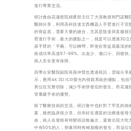
進行專業交流。
研討會由花蓮慈院婦產部主任丁大清教授和門諾醫
醫師分享，利用高科技達文西機器人手臂進行子宮
的骨盆底，需要大量的縫合，尤其是陰道與直腸很
臂進行手術，最大的優點之一，就是可以透過3D
器手臂的「手腕」可以轉彎，即使在骨盆底最深的
術成功率高達97-98%、出血少、傷口小、回復
病人安全更有保障。
四季台安醫院副院長孫仲賢也透過視訊，雲端分享最新
示，應用4K 3D ICG螢光內視鏡系統的優點，
異位症完整切除，減少手術併發症的發生。而花蓮
管重建手術的優勢。
除了醫療技術的交流，研討會中也針對了罕見的病
案，雖然臨床很少見，但幸好在適當的治療過後母
炎，病人在發燒有時變得語無倫次，還會出現大吃
中有50%的人，卵巢同時有畸胎瘤的發生，而這