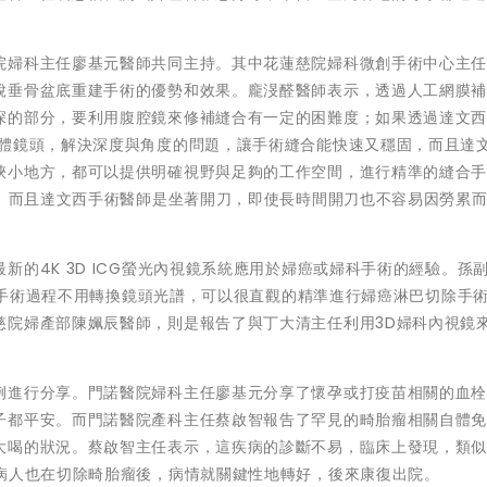
院婦科主任廖基元醫師共同主持。其中花蓮慈院婦科微創手術中心主
脫垂骨盆底重建手術的優勢和效果。龐渂醛醫師表示，透過人工網膜
深的部分，要利用腹腔鏡來修補縫合有一定的困難度；如果透過達文
立體鏡頭，解決深度與角度的問題，讓手術縫合能快速又穩固，而且達
狹小地方，都可以提供明確視野與足夠的工作空間，進行精準的縫合
快。而且達文西手術醫師是坐著開刀，即使長時間開刀也不容易因勞累
的4K 3D ICG螢光內視鏡系統應用於婦癌或婦科手術的經驗。孫
包括手術過程不用轉換鏡頭光譜，可以很直觀的精準進行婦癌淋巴切除手
慈院婦產部陳姵辰醫師，則是報告了與丁大清主任利用3D婦科內視鏡
例進行分享。門諾醫院婦科主任廖基元分享了懷孕或打疫苗相關的血
子都平安。而門諾醫院產科主任蔡啟智報告了罕見的畸胎瘤相關自體
大喝的狀況。蔡啟智主任表示，這疾病的診斷不易，臨床上發現，類
位病人也在切除畸胎瘤後，病情就關鍵性地轉好，後來康復出院。