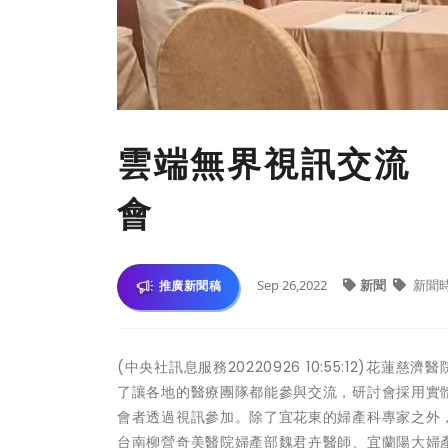
雲端無界視訊交流 
會
Sep 26,2022
新聞
新聞
推廣新聞稿
(中央社訊息服務20220926 10:55:12)
了讓各地的醫療團隊都能參與交流，研討會採用實
會者透過視訊參加。除了宜花東的婦產科專家之外
台南柳營奇美醫院婦產部魏君卉醫師、宜蘭陽大婦