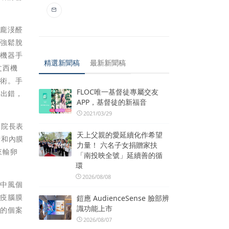
任龐渂醛
補強鬆脫
西機器手
精選新聞稿
最新新聞稿
文西機
手術。手
FLOC唯一基督徒專屬交友
而出錯，
APP，基督徒的新福音
2021/03/29
副院長表
天上父親的愛延續化作希望
術和內膜
力量！ 六名子女捐贈家扶
來輸卵
「南投映全號」延續善的循
環
2026/08/08
栓中風個
免疫腦膜
鎧應 AudienceSense 臉部辨
識功能上市
似的個案
2026/08/07