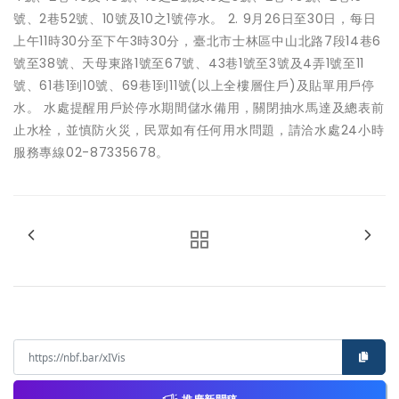
號、2巷52號、10號及10之1號停水。 2. 9月26日至30日，每日
上午11時30分至下午3時30分，臺北市士林區中山北路7段14巷6
號至38號、天母東路1號至67號、43巷1號至3號及4弄1號至11
號、61巷1到10號、69巷1到11號(以上全樓層住戶)及貼單用戶停
水。 水處提醒用戶於停水期間儲水備用，關閉抽水馬達及總表前
止水栓，並慎防火災，民眾如有任何用水問題，請洽水處24小時
服務專線02-87335678。