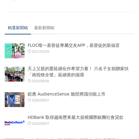
精選新聞稿
最新新聞稿
FLOC唯一基督徒專屬交友APP，基督徒的新福音
2021/03/29
天上父親的愛延續化作希望力量！ 六名子女捐贈家扶
「南投映全號」延續善的循環
2026/08/08
鎧應 AudienceSense 臉部辨識功能上市
2026/08/07
HDBank 取得越南歷來最大規模國際銀團社會貸款
2026/08/07