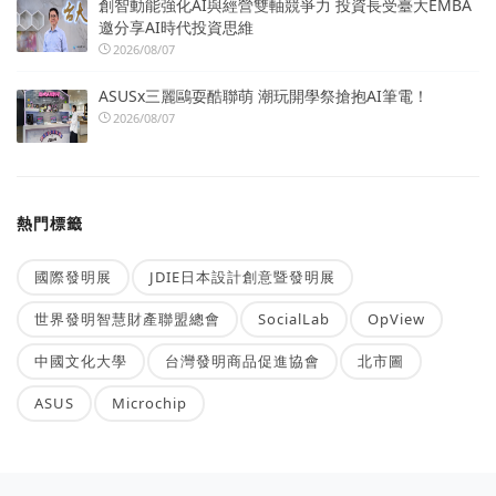
創智動能強化AI與經營雙軸競爭力 投資長受臺大EMBA
邀分享AI時代投資思維
2026/08/07
ASUSx三麗鷗耍酷聯萌 潮玩開學祭搶抱AI筆電！
2026/08/07
熱門標籤
國際發明展
JDIE日本設計創意暨發明展
世界發明智慧財產聯盟總會
SocialLab
OpView
中國文化大學
台灣發明商品促進協會
北市圖
ASUS
Microchip