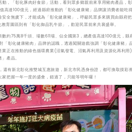
場活動，「彰化豚肉好食節」活動，看到眾多鄉親前來享用豬肉產品，
產值高達100億元，經過縣府推動的「彰化健康豬」品牌讓消費者能吃
檢安全無虞下，才能成為「彰化健康豬」，呼籲民眾多來購買由縣府
文化教育園區則有「彰化御品乳牛節」，歡迎民眾前來共襄盛舉。
約75萬8千頭、場數611場、佔全國第3，總產值高達100億元，縣
眾對「彰化健康豬肉」品牌的認職，透過闖關遊戲強調「彰化健康豬」
產業正在推動的綠色循環農業(沼氣發電、沼氣再利用及資源化再利用
豬」產品。
張，還有新北彰化推雙城互惠旅遊，新北市民憑身份證，都可換取摸彩券
大家把握一年一度的盛會，錯過了，只能等明年囉！