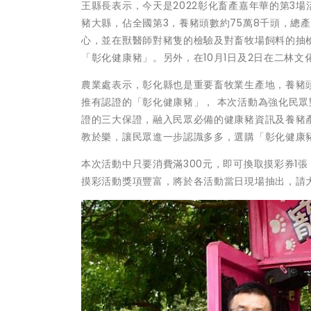
王縣長表示，今天是2022彰化畜產嘉年華的第3
豬大縣，佔全國第3，養豬頭數約75萬8千頭，總
心，並在獸醫師對豬隻的檢驗及對畜牧場飼料的抽
「彰化健康豬」。另外，在10月1日及2日在二林
農業處表示，彰化縣也是重要畜牧業生產地，養豬頭數
推有認證的「彰化健康豬」， 本次活動為強化民
證的三大保證，融入民眾必備的健康豬資訊及養豬
教於樂，讓民眾進一步認識多多，選購「彰化健康
本次活動中只要消費滿300元，即可換取摸彩券1
摸彩活動獎項豐富，將於各活動當日現場抽出，請