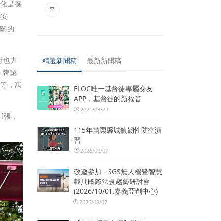
彰化是養
得安
把關的
府也力
精選新聞稿
最新新聞稿
品牌認
)等，寓
FLOC唯一基督徒專屬交友
APP，基督徒的新福音
2021/03/29
1張，
115年苗栗縣城鎮韌性防空演
習
2026/08/07
敬邀參加 - SGS無人機暨智慧
載具國際法規趨勢研討會
(2026/10/01.嘉義亞創中心)
2026/08/07