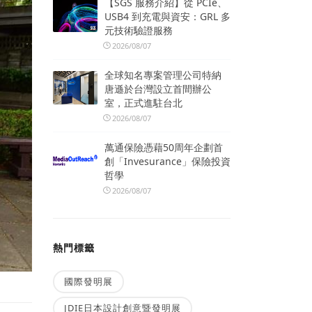
【SGS 服務介紹】從 PCIe、
USB4 到充電與資安：GRL 多
元技術驗證服務
2026/08/07
全球知名專案管理公司特納
唐遜於台灣設立首間辦公
室，正式進駐台北
2026/08/07
萬通保險憑藉50周年企劃首
創「Invesurance」保險投資
哲學
2026/08/07
熱門標籤
國際發明展
JDIE日本設計創意暨發明展