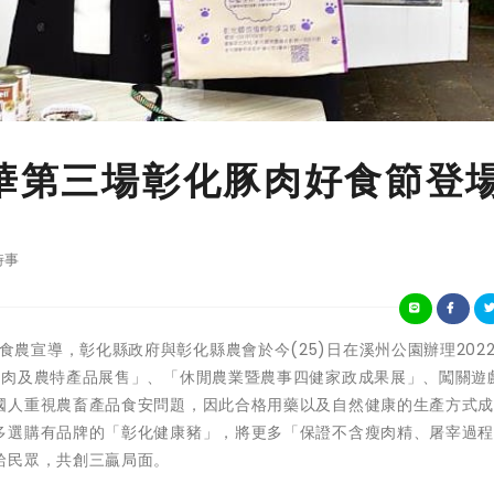
年華第三場彰化豚肉好食節登
時事
推廣全民食農宣導，彰化縣政府與彰化縣農會於今(25)日在溪州公園辦理202
豬肉及農特產品展售」、「休閒農業暨農事四健家政成果展」、闖關遊
國人重視農畜產品食安問題，因此合格用藥以及自然健康的生產方式
多選購有品牌的「彰化健康豬」，將更多「保證不含瘦肉精、屠宰過
給民眾，共創三贏局面。