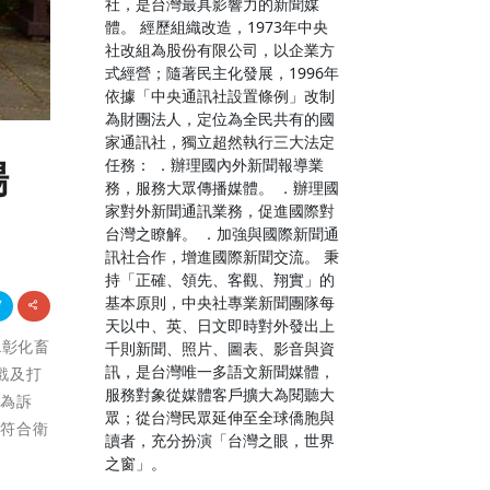
社，是台灣最具影響力的新聞媒
體。 經歷組織改造，1973年中央
社改組為股份有限公司，以企業方
式經營；隨著民主化發展，1996年
依據「中央通訊社設置條例」改制
為財團法人，定位為全民共有的國
家通訊社，獨立超然執行三大法定
任務： ．辦理國內外新聞報導業
場
務，服務大眾傳播媒體。 ．辦理國
家對外新聞通訊業務，促進國際對
台灣之瞭解。 ．加強與國際新聞通
訊社合作，增進國際新聞交流。 秉
持「正確、領先、客觀、翔實」的
基本原則，中央社專業新聞團隊每
天以中、英、日文即時對外發出上
2彰化畜
千則新聞、照片、圖表、影音與資
訊，是台灣唯一多語文新聞媒體，
戲及打
服務對象從媒體客戶擴大為閱聽大
成為訴
眾；從台灣民眾延伸至全球僑胞與
程符合衛
讀者，充分扮演「台灣之眼，世界
之窗」。