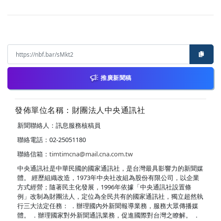
推廣新聞稿
發佈單位名稱：財團法人中央通訊社
新聞聯絡人：訊息服務核稿員
聯絡電話：02-25051180
聯絡信箱：
timtimcna@mail.cna.com.tw
中央通訊社是中華民國的國家通訊社，是台灣最具影響力的新聞媒
體。 經歷組織改造，1973年中央社改組為股份有限公司，以企業
方式經營；隨著民主化發展，1996年依據「中央通訊社設置條
例」改制為財團法人，定位為全民共有的國家通訊社，獨立超然執
行三大法定任務： ．辦理國內外新聞報導業務，服務大眾傳播媒
體。 ．辦理國家對外新聞通訊業務，促進國際對台灣之瞭解。 ．