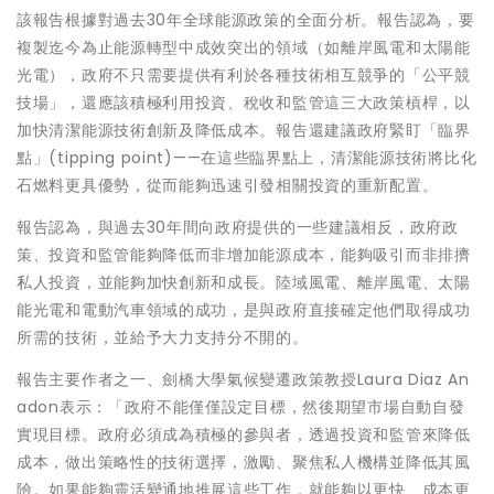
該報告根據對過去30年全球能源政策的全面分析。報告認為，要
複製迄今為止能源轉型中成效突出的領域（如離岸風電和太陽能
光電），政府不只需要提供有利於各種技術相互競爭的「公平競
技場」，還應該積極利用投資、稅收和監管這三大政策槓桿，以
加快清潔能源技術創新及降低成本。報告還建議政府緊盯「臨界
點」(tipping point)——在這些臨界點上，清潔能源技術將比化
石燃料更具優勢，從而能夠迅速引發相關投資的重新配置。
報告認為，與過去30年間向政府提供的一些建議相反，政府政
策、投資和監管能夠降低而非增加能源成本，能夠吸引而非排擠
私人投資，並能夠加快創新和成長。陸域風電、離岸風電、太陽
能光電和電動汽車領域的成功，是與政府直接確定他們取得成功
所需的技術，並給予大力支持分不開的。
報告主要作者之一、劍橋大學氣候變遷政策教授Laura Diaz An
adon表示：「政府不能僅僅設定目標，然後期望市場自動自發
實現目標。政府必須成為積極的參與者，透過投資和監管來降低
成本，做出策略性的技術選擇，激勵、聚焦私人機構並降低其風
險。如果能夠靈活變通地推展這些工作，就能夠以更快、成本更