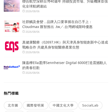
聯合航空深耕台灣40週年 持續投資市場、升級機隊並強
化全球航網連結
2026/08/06
社群觸及會變，品牌入口要掌握在自己手上：
Cloudmax 匯智推出 .tw／.台灣網域限時優惠
2026/08/06
真健康醫療（02697.HK）與天津具身智能創新中心達成
戰略合作 共建具身智能醫療產業生態
2026/08/06
陳嘉樺Ella選擇Sennheiser Digital 6000打造震撼動人
的青春狂歡
2026/08/06
熱門標籤
北市圖
國際發明展
中國文化大學
SocialLab