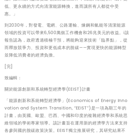
低、更永續的方式向清潔能源轉換，進而讓所有人都從中受
惠。」
到2030年，對發電、電網、公路運輸、煉鋼和氫能等清潔能源
領域的投資可以帶來6,500萬個工作機會和26兆美元的收益。i該
報告認為，政府透過積極干預，將能夠迎來技術「臨界點」，從
而釋放競爭力、投資和更低成本的脫碳——實現更快的能源轉型
並降低消費者的經濟負擔。
[完]
致編輯：
關於能源創新和系統轉型經濟學(EEIST)計畫
「能源創新和系統轉型經濟學」(Economics of Energy Inno
vation and System Transition, “EEIST”)是一項為期三年的
計畫，由英國、歐盟、巴西、中國和印度的複雜經濟學和系統思
維領域的學術專家領導。該計畫旨在運用新的經濟學方法來支持
各參與國的脫碳政策決策。EEIST獨立推展研究，其研究結果不