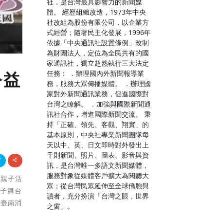
社，是台灣最具影響力的新聞媒
體。 經歷組織改造，1973年中央
社改組為股份有限公司，以企業方
式經營；隨著民主化發展，1996年
依據「中央通訊社設置條例」改制
為財團法人，定位為全民共有的國
家通訊社，獨立超然執行三大法定
任務： ．辦理國內外新聞報導業
公益
務，服務大眾傳播媒體。 ．辦理國
家對外新聞通訊業務，促進國際對
台灣之瞭解。 ．加強與國際新聞通
訊社合作，增進國際新聞交流。 秉
持「正確、領先、客觀、翔實」的
基本原則，中央社專業新聞團隊每
天以中、英、日文即時對外發出上
千則新聞、照片、圖表、影音與資
訊，是台灣唯一多語文新聞媒體，
服務對象從媒體客戶擴大為閱聽大
銷員親子活
眾；從台灣民眾延伸至全球僑胞與
親子舞台
讀者，充分扮演「台灣之眼，世界
到臺南消
之窗」。