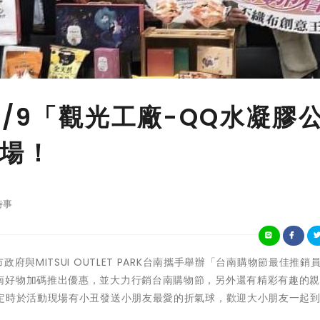
/9「觀光工廠-QQ水凝膠
場！
時事
日臺南市政府與MITSUI OUTLET PARK台南攜手舉辦「台南購物節最佳推
南好物加碼推出優惠，並大力行銷台南購物節，另外還有精彩有趣的
不定時於活動現場有小丑發送小朋友最愛的折氣球，歡迎大小朋友一起