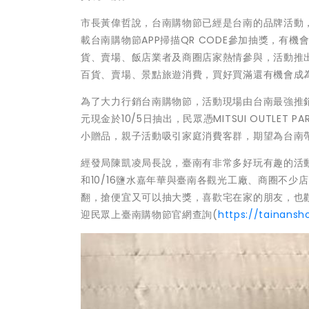
市長黃偉哲說，台南購物節已經是台南的品牌活動
載台南購物節APP掃描QR CODE參加抽獎，有
貨、賣場、飯店業者及商圈店家熱情參與，活動推
百貨、賣場、景點旅遊消費，買好買滿還有機會成
為了大力行銷台南購物節，活動現場由台南最強推
元現金於10/5日抽出，民眾憑MITSUI OUTLE
小贈品，親子活動吸引家庭消費客群，期望為台南
經發局陳凱凌局長說，臺南有非常多好玩有趣的活動，
和10/16鹽水嘉年華與臺南各觀光工廠、商圈不
翻，搶便宜又可以抽大獎，喜歡宅在家的朋友，也
迎民眾上臺南購物節官網查詢(
https://tainansh