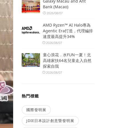
Galaxy Macau and Ant
Bank (Macao)
2026/08/07
AMD Ryzen™ AI Halo專為
Agentic Era打造，代理編排
速度最高提升34%
2026/08/07
童心浪花．水FUN一夏！北
高雄家扶64名兒童走入自然
探索自我
2026/08/07
熱門標籤
國際發明展
JDIE日本設計創意暨發明展