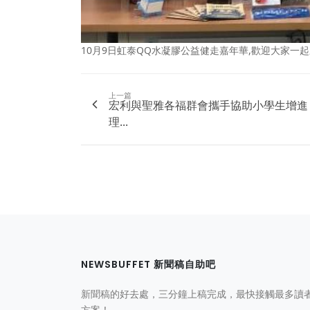
10月9日虹泰QQ水凝膠公益健走嘉年華,歡迎大家一
上一篇
宏利與聖雅各福群會攜手協助小學生增進
理...
NEWSBUFFET 新聞稿自助吧
新聞稿的好去處，三分鐘上稿完成，最快接觸最多讀
方案！