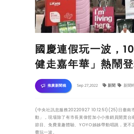
國慶連假玩一波，10
健走嘉年華」熱鬧登
Sep 27,2022
新聞
新聞
推廣新聞稿
(中央社訊息服務20220927 10:12:51)(25)
動」，現場除了有市長黃偉哲加小小推銷員開賣台
節目、免費童趣體驗、YOYO姊姊帶動唱跳，更
費玩一波。