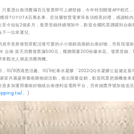
，只要憑台南消費滿百元發票即可上網登錄，今年特別開發APP程式，
機會獲得TOYOTA百萬名車、宏佳騰智慧電車等各項精美好禮，感謝轄
出至今短短2個多月，發票登錄持續增加中，歡迎全國民眾踴躍到台南
為下一位幸運兒。
銷員市長黃偉哲搭配活潑可愛的小小推銷員推銷台南好物，市長現場加
T PARK 台南 當天消費發票滿500元，獲贈限量200份爆米花。發票登錄
帶來觀光人潮及消費商機。
10/8西港悠活趣、10/9虹泰水凝膠「2022QQ水凝膠公益健走嘉
少店家皆共襄盛舉臺南購物節活動，推出限量促銷，歡迎民眾把握機會來
歡迎多加運用臺南好物或台南便利送電商平台，另有抽獎序號加值送
opping.tw/
。)