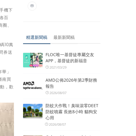
手機下
內各百
商圈、
精選新聞稿
最新新聞稿
碼10萬
、問券送
FLOC唯一基督徒專屬交友
APP，基督徒的新福音
2021/03/29
年華」
臺南買
AMD公佈2026年第2季財務
報告
活動，歡
2026/08/07
防蚊大作戰！臭味滾零DEET
防蚊噴霧 長效8小時 貓狗安
心用
2026/08/07