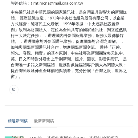
聯絡信箱：
timtimcna@mail.cna.com.tw
中央通訊社是中華民國的國家通訊社，是台灣最具影響力的新聞媒
體。 經歷組織改造，1973年中央社改組為股份有限公司，以企業
方式經營；隨著民主化發展，1996年依據「中央通訊社設置條
例」改制為財團法人，定位為全民共有的國家通訊社，獨立超然執
行三大法定任務： ．辦理國內外新聞報導業務，服務大眾傳播媒
體。 ．辦理國家對外新聞通訊業務，促進國際對台灣之瞭解。 ．
加強與國際新聞通訊社合作，增進國際新聞交流。 秉持「正確、
領先、客觀、翔實」的基本原則，中央社專業新聞團隊每天以中、
英、日文即時對外發出上千則新聞、照片、圖表、影音與資訊，是
台灣唯一多語文新聞媒體，服務對象從媒體客戶擴大為閱聽大眾；
從台灣民眾延伸至全球僑胞與讀者，充分扮演「台灣之眼，世界之
窗」。
精選新聞稿
最新新聞稿