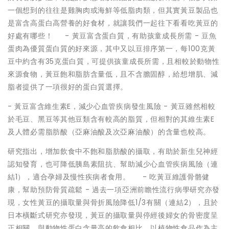
一個想到的往往是雞胸肉或海鮮等低脂肉類，但其實黃豆製品也
是富含高蛋白高營養的好食材，就讓我們一起往下看看吃黃豆的
好處有哪些！ - 黃豆富含蛋白質，有助孩童成長所需 - 豆魚
蛋肉為優質蛋白質的好來源，其中又以豆排序第一，每100克黃
豆中約含有35克蛋白質，可提供孩童成長所需，且相較於動物性
來源食物，黃豆飽和脂肪含量低，且不含膽固醇，給想增肌、減
脂者提供了一項很好的蛋白質選擇。
- 黃豆富含維生素E，減少心血管疾病發生風險 - 黃豆雖然相較
於毛豆、黑豆等其他豆類含有較高的脂質，但相對的其維生素E
及人體必需脂肪酸（亞麻油酸及次亞麻油酸）的含量也較高。
研究指出，增加飲食中不飽和脂肪酸的攝取，有助於新生兒神經
認知發育，也可降低胰島素阻抗、幫助減少心血管疾病風險（連
結1），適合孕婦及慢性疾病者食用。 - 吃黃豆維護骨骼健
康，幫助預防骨質疏鬆 - 過去一項亞洲前瞻性流行病學研究亦發
現，女性黃豆的攝取量與骨折風險降低1/3有關（連結2），且於
日本橫斷式研究亦發現，黃豆的攝取量與停經後婦女的骨密度呈
正相關，與動物性蛋白含量高的飲食相比，以植物性食品作為主