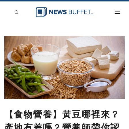
回到首頁
新聞稿分類
登入
刊登
【食物營養】黃豆哪裡來？
產地有差嗎？營養師帶你認