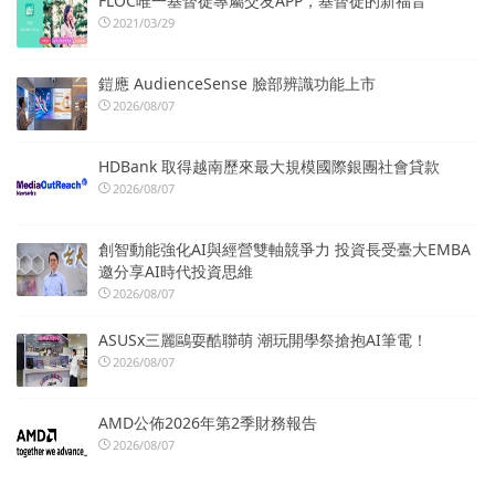
FLOC唯一基督徒專屬交友APP，基督徒的新福音
2021/03/29
鎧應 AudienceSense 臉部辨識功能上市
2026/08/07
HDBank 取得越南歷來最大規模國際銀團社會貸款
2026/08/07
創智動能強化AI與經營雙軸競爭力 投資長受臺大EMBA
邀分享AI時代投資思維
2026/08/07
ASUSx三麗鷗耍酷聯萌 潮玩開學祭搶抱AI筆電！
2026/08/07
AMD公佈2026年第2季財務報告
2026/08/07