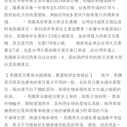
目前台灣每年黃豆需求量約為258萬公噸，但礙於耕種面積不
足，國產黃豆量一年僅有近5,000公噸，佔食用市場約0.19％，
面對如此大的供需懸殊，剩餘的9成多需求只能靠進口供應來填
補。 - 美國為世界最大黃豆生產國，台灣近6成黃豆製品原
料為美國黃豆 - 那到底市售黃豆主要從哪來？依據今年最新統計
指出，美國每年生產約1.23億公噸黃豆，為全球最大的黃豆生產
國，其次是巴西，生產1.18億公噸。 兩者加起來佔全球大豆產
量近7成，也是台灣主要的兩大黃豆進口來源，於台灣市場上，
美國黃豆與巴西黃豆佔比約6：4，因此我們常吃的黃豆其實大部
分是美國黃豆。
【 美國黃豆重視永續價值，愛護地球從食做起 】 其中，美國
黃豆與其他產地的黃豆最大不同的一點，在於其注重永續生產觀
念，藉由遵守以下幾點原則，保留生物多樣性並大大減少能源的
耗損。 - 美國黃豆種植注重水土保持，友善土地利用 - 透過
作物輪作、限制灌溉用水，及利用全球衛星地位系統，精準掌握
施肥的位置與用量來維護土地的健康及減少對環境的污染。 -
不破壞生態，維護生物多樣性 - 美國黃豆永續生產協議書中有提
及，黃豆不可種植於生物多樣性較高的草場、濕地、泥炭田及一