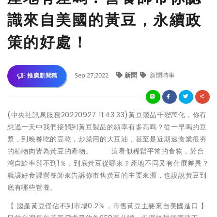
識來自美國的黃豆，永續政
策的好處！
Sep 27,2022
新聞
新聞時事
推廣新聞稿
(中央社訊息服務20220927 11:43:33)黃豆製品千變萬化，你有
想過一天中我們接觸到黃豆製品的頻率有多高嗎？從一早喝的豆
漿，到晚餐吃的豆乾，炒菜用的大豆油，甚至是近期速食業很夯
的植物肉皆為黃豆的產物。 這看似稀鬆平常的食物，於台
灣自給率卻不到1％，到底黃豆從哪來？產地不同又有什麼差異？
就讓好食課營養師來告訴你市售黃豆的主要來源，也說說黃豆到
底有哪些營養。
【 國產黃豆僅佔不到市場0.2％，市售黃豆主要來自美國進口 】