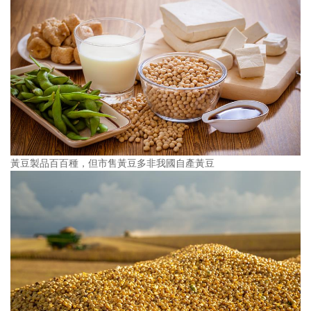
黃豆製品百百種，但市售黃豆多非我國自產黃豆