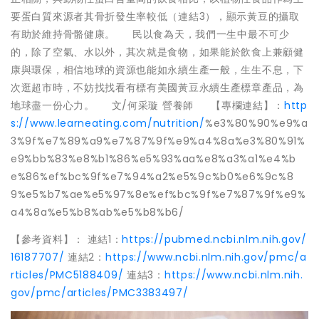
要蛋白質來源者其骨折發生率較低（連結3），顯示黃豆的攝取
有助於維持骨骼健康。 民以食為天，我們一生中最不可少
的，除了空氣、水以外，其次就是食物，如果能於飲食上兼顧健
康與環保，相信地球的資源也能如永續生產一般，生生不息，下
次逛超市時，不妨找找看有標有美國黃豆永續生產標章產品，為
地球盡一份心力。 文/何采璇 營養師 【專欄連結】：
http
s://www.learneating.com/nutrition/
%e3%80%90%e9%a
3%9f%e7%89%a9%e7%87%9f%e9%a4%8a%e3%80%91%
e9%bb%83%e8%b1%86%e5%93%aa%e8%a3%a1%e4%b
e%86%ef%bc%9f%e7%94%a2%e5%9c%b0%e6%9c%8
9%e5%b7%ae%e5%97%8e%ef%bc%9f%e7%87%9f%e9%
a4%8a%e5%b8%ab%e5%b8%b6/
【參考資料】： 連結1：
https://pubmed.ncbi.nlm.nih.gov/
16187707/
連結2：
https://www.ncbi.nlm.nih.gov/pmc/a
rticles/PMC5188409/
連結3：
https://www.ncbi.nlm.nih.
gov/pmc/articles/PMC3383497/