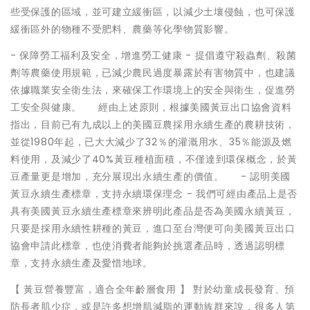
些受保護的區域，並可建立緩衝區，以減少土壤侵蝕，也可保護
緩衝區外的物種不受肥料、農藥等化學物質影響。
- 保障勞工福利及安全，增進勞工健康 - 提倡遵守殺蟲劑、殺菌
劑等農藥使用規範，已減少農民過度暴露於有害物質中，也建議
依據職業安全衛生法，來確保工作環境上的安全與衛生，促進勞
工安全與健康。 經由上述原則，根據美國黃豆出口協會資料
指出，目前已有九成以上的美國豆農採用永續生產的農耕技術，
並從1980年起，已大大減少了32％的灌溉用水、35％能源及燃
料使用，及減少了40%黃豆種植面積，不僅達到環保概念，於黃
豆產量更是增加，充分展現出永續生產的價值。 - 認明美國
黃豆永續生產標章，支持永續環保理念 - 我們可經由產品上是否
具有美國黃豆永續生產標章來辨明此產品是否為美國永續黃豆，
只要是採用永續性耕種的黃豆，進口至台灣便可向美國黃豆出口
協會申請此標章，也使消費者能夠於挑選產品時，透過認明標
章，支持永續生產及愛惜地球。
【 黃豆營養豐富，適合全年齡層食用 】 對於幼童成長發育、預
防長者肌少症，或是許多想增肌減脂的運動族群來說，很多人第