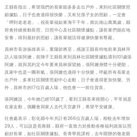
王縣長指出，希望我們的長輩能多多走出戶外，來到社區關懷照
顧據點，日子也會過得很快樂，又有兒孫子女的照顧，一定會
「呷到老老老」，祝長輩福如東海千千年，壽比南山萬萬歲，縣
府會持續推動長照、日照中心及社區關懷據點，讓長輩們能在地
安養，得到最好的照顧，讓長輩能活得健康快樂有尊嚴。
員林市長游振雄表示，重陽節將至，感謝王縣長特地前來員林拜
訪人瑞張阿嬤，前陣子王縣長來到員林社區關懷據點遇到101歲張
阿嬤，就與其約定今年要來員林探望她，張阿嬤身體十分硬朗，
其家中也是一團和氣，張阿嬤也過得十分快樂，呼籲所有長輩走
出戶外，多來社區關懷照顧中心走動，日子會過得更加快樂。另
外，員林市的17位百歲人瑞，他也會一一前往賀喜。
張阿嬤說，今年她已經101歲了，看到王縣長來很開心，平常就是
在家走動，偶爾會與家人去代天宮參拜，希望平安健康。
社會處表示，彰化縣今年共計有266位百歲人瑞，相較去年增加
29人，可以說是長壽縣，縣府一直致力於推動各種福利政策以照
顧好長輩，如社區關懷據點、長青學苑課程，去年開辦的敬老眼