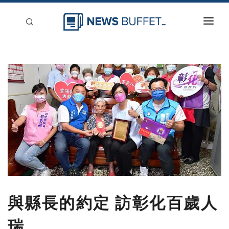
回到首頁
新聞稿分類
登入
刊登
與縣長的約定 訪彰化百歲人
瑞