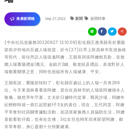
Sep 27,2022
新聞
新聞時事
推廣新聞稿
(中央社訊息服務20220927 12:10:09)彰化縣王惠美縣長於重陽
節前夕特地向百歲人瑞祝賀，於今(27)日早上與員林市長游振雄
等民代，前往拜訪人瑞張龛阿嬤，王縣長與張阿嬤相見歡，並致
贈人瑞重陽禮金1萬元、金鎖片2錢、敬老狀及禮品，表達對於人
瑞敬重關懷之意，同時也祝福所有人瑞健康、平安。
王縣長說，重陽節快到了，彰化縣百歲以上的人瑞一共有266
位。今天來員林看看張阿嬤，居住在員林市的人瑞張阿嬤很令人
敬佩，雖然早年守寡，丈夫於日據時代從軍，戰死沙場，阿嬤年
紀輕輕時就一肩扛起照顧1子3女的責任，現在，五代同堂，阿嬤
平常會到社區關懷據點活動，並請居家服務人員協助生活，阿嬤
喜歡看歌仔戲，也有在念佛，3位女兒也時常回來探望阿嬤，都
非常孝順，身心靈都十分快樂健康。