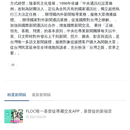
方式經營；隨著民主化發展，1996年依據「中央通訊社設置條
例」改制為財團法人，定位為全民共有的國家通訊社，獨立超然執
行三大法定任務： ．辦理國內外新聞報導業務，服務大眾傳播媒
體。 ．辦理國家對外新聞通訊業務，促進國際對台灣之瞭解。 ．
加強與國際新聞通訊社合作，增進國際新聞交流。 秉持「正確、
領先、客觀、翔實」的基本原則，中央社專業新聞團隊每天以中、
英、日文即時對外發出上千則新聞、照片、圖表、影音與資訊，是
台灣唯一多語文新聞媒體，服務對象從媒體客戶擴大為閱聽大眾；
從台灣民眾延伸至全球僑胞與讀者，充分扮演「台灣之眼，世界之
窗」。
精選新聞稿
最新新聞稿
FLOC唯一基督徒專屬交友APP，基督徒的新福音
2021/03/29