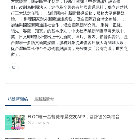
方式經營；隨著民主化發展，1996年依據「中央通訊社設置條
例」改制為財團法人，定位為全民共有的國家通訊社，獨立超然執
行三大法定任務： ．辦理國內外新聞報導業務，服務大眾傳播媒
體。 ．辦理國家對外新聞通訊業務，促進國際對台灣之瞭解。 ．
加強與國際新聞通訊社合作，增進國際新聞交流。 秉持「正確、
領先、客觀、翔實」的基本原則，中央社專業新聞團隊每天以中、
英、日文即時對外發出上千則新聞、照片、圖表、影音與資訊，是
台灣唯一多語文新聞媒體，服務對象從媒體客戶擴大為閱聽大眾；
從台灣民眾延伸至全球僑胞與讀者，充分扮演「台灣之眼，世界之
窗」。
精選新聞稿
最新新聞稿
FLOC唯一基督徒專屬交友APP，基督徒的新福音
2021/03/29