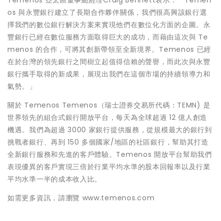
Temenos 亞太區董事總經理Craig Bennett表示：「Temen
os 與永豐銀行建立了長期合作夥伴關係，我們很高興該銀行選
擇我們的數位銀行解決方案來實現他們在數位化方面的企圖。永
豐銀行已經在數位服務方面取得巨大的成功，而藉由這次與 Te
menos 的合作，可將其創新帶領至全新境界。Temenos 已經
在於台灣的領先銀行之間樹立起值得信賴的聲譽，而此次與永豐
銀行攜手取得的新成果，展現出我們在這個市場的持續領導力和
氣勢。」
關於 Temenos Temenos（瑞士證券交易所代碼：TEMN) 是
世界領先的組合式銀行開放平台，每天為全球超過 12 億人創造
機遇。我們為超過 3000 家銀行提供服務，從規模最大的銀行到
挑戰者銀行、再到 150 多個國家/地區的社區銀行，幫助其打造
全新銀行服務和先進的客戶體驗。Temenos 開放平台幫助我們
表現優異的客戶實現三倍於行業平均水準的股本回報率以及行業
平均水準一半的成本收入比。
如需更多資訊，請瀏覽 www.temenos.com