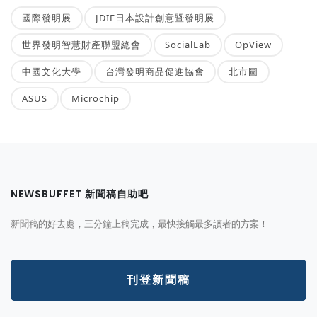
國際發明展
JDIE日本設計創意暨發明展
世界發明智慧財產聯盟總會
SocialLab
OpView
中國文化大學
台灣發明商品促進協會
北市圖
ASUS
Microchip
NEWSBUFFET 新聞稿自助吧
新聞稿的好去處，三分鐘上稿完成，最快接觸最多讀者的方案！
刊登新聞稿