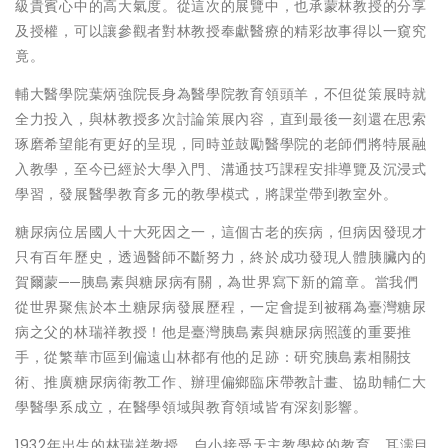
級貴賓心中的高大氣度。從這次的展覽中，也承蒙林教授的分享
及授權，可以讓參觀者對林教授奉獻醫療的精彩故事得以一窺究
竟。
輔大醫學院葉炳強院長身為醫學院教育領頭羊，不但從策展時就
全力投入，與林教授多次討論策展內容，直到最後一刻還在思索
琢磨希望能有更好的呈現，同時並鼓勵醫學院的老師們將特展融
入教學，至今已經於大學入門、溝通技巧課程安排導覽及沉浸式
學習，發展醫學教育多元的教學模式，將課堂帶到教室外。
糖尿病位居國人十大死因之一，這個古老的疾病，但病因發現才
只有百年歷史，透過醫師不斷努力，終於成功發現人體胰臟內的
賀爾蒙──胰島素與糖尿病有關，為世界寫下新的篇章。當我們
從世界聚焦於本土糖尿病發展歷程，一定會提到被稱為臺灣糖尿
病之父的林瑞祥教授！他是臺灣胰島素與糖尿病照護的重要推
手，從繁華市區到偏遠山林都有他的足跡：研究胰島素相關技
術、推廣糖尿病衛教工作、辦理偏鄉臨床帶教計畫、協助輔仁大
學醫學系成立，在醫學領域與教育領域皆有深刻影響。
1932年出生的林瑞祥教授，自小接受天主教學校的教育，耳濡目