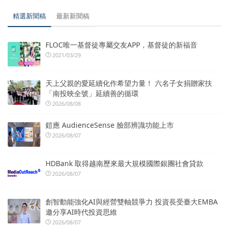
精選新聞稿
最新新聞稿
FLOC唯一基督徒專屬交友APP，基督徒的新福音
2021/03/29
天上父親的愛延續化作希望力量！ 六名子女捐贈家扶
「南投映全號」延續善的循環
2026/08/08
鎧應 AudienceSense 臉部辨識功能上市
2026/08/07
HDBank 取得越南歷來最大規模國際銀團社會貸款
2026/08/07
創智動能強化AI與經營雙軸競爭力 投資長受臺大EMBA
邀分享AI時代投資思維
2026/08/07