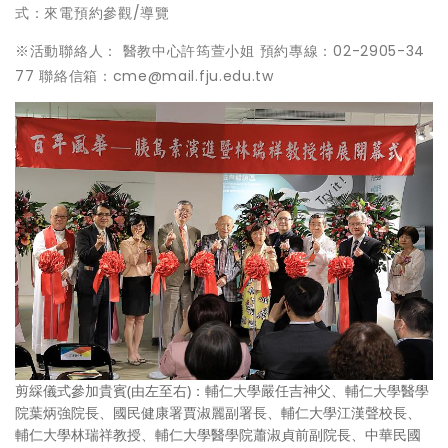
式：來電預約參觀/導覽
※活動聯絡人： 醫教中心許筠萱小姐 預約專線：02-2905-34
77 聯絡信箱：cme@mail.fju.edu.tw
剪綵儀式參加貴賓(由左至右)：輔仁大學嚴任吉神父、輔仁大學醫學
院葉炳強院長、國民健康署賈淑麗副署長、輔仁大學江漢聲校長、
輔仁大學林瑞祥教授、輔仁大學醫學院蕭淑貞前副院長、中華民國