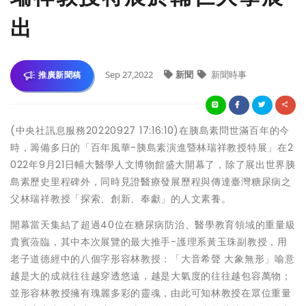
出
Sep 27,2022
新聞
新聞時事
推廣新聞稿
(中央社訊息服務20220927 17:16:10)在胰島素問世滿百年的今
時，籌備多日的「百年風華-胰島素演進暨林瑞祥教授特展」在2
022年9月21日輔大醫學人文博物館盛大開幕了，除了展出世界胰
島素歷史里程碑外，同時見證醫療發展歷程與傳達臺灣糖尿病之
父林瑞祥教授「探索、創新、奉獻」的人文素養。
開幕當天集結了超過40位在糖尿病防治、醫學教育領域的重量級
貴賓蒞臨，其中本次展覽的最大推手-護理系黃玉珠副教授，用
老子道德經中的八個字形容林教授：「大音希聲 大象無形」喻意
越是大的成就往往越穿透悠遠，越是大氣度的往往越包容萬物；
並形容林教授擁有瑰麗多彩的靈魂，由此可知林教授在眾位重量