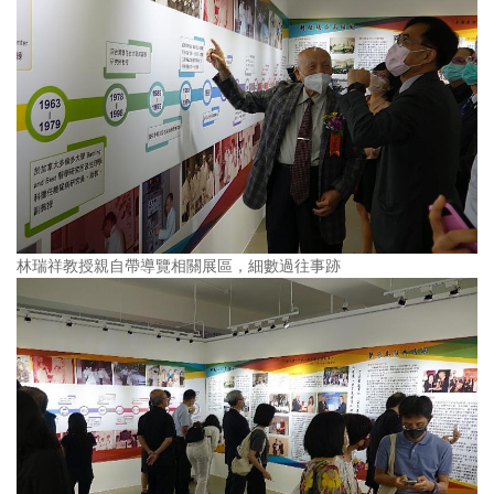
林瑞祥教授親自帶導覽相關展區，細數過往事跡