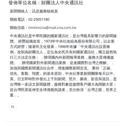
發佈單位名稱：財團法人中央通訊社
新聞聯絡人：訊息服務核稿員
聯絡電話：02-25051180
聯絡信箱：
timtimcna@mail.cna.com.tw
中央通訊社是中華民國的國家通訊社，是台灣最具影響力的新聞媒
體。 經歷組織改造，1973年中央社改組為股份有限公司，以企業
方式經營；隨著民主化發展，1996年依據「中央通訊社設置條
例」改制為財團法人，定位為全民共有的國家通訊社，獨立超然執
行三大法定任務： ．辦理國內外新聞報導業務，服務大眾傳播媒
體。 ．辦理國家對外新聞通訊業務，促進國際對台灣之瞭解。 ．
加強與國際新聞通訊社合作，增進國際新聞交流。 秉持「正確、
領先、客觀、翔實」的基本原則，中央社專業新聞團隊每天以中、
英、日文即時對外發出上千則新聞、照片、圖表、影音與資訊，是
台灣唯一多語文新聞媒體，服務對象從媒體客戶擴大為閱聽大眾；
從台灣民眾延伸至全球僑胞與讀者，充分扮演「台灣之眼，世界之
窗」。