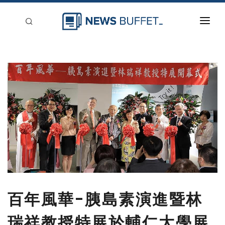
回到首頁
新聞稿分類
登入
刊登
百年風華-胰島素演進暨林
瑞祥教授特展於輔仁大學展