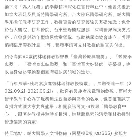
染下將「為人服務」的奉獻精神深化在言行舉止中：他曾先後於
加拿大班廷及貝斯特醫學研究所、台大臨床醫學研究所、輔大醫
學系擔任教學研究工作，教授寶貴的研究經驗與基礎知識；也曾
於台大醫院、耕莘醫院、台東聖母醫院服務，深耕糖尿病病友治
療；亦曾參與幼年型糖尿病童營隊、協助糖尿病協會成立、辦理
偏鄉臨床帶教計畫……等，種種事蹟可見林教授的踏實與付出。
如今高齡90歲的林瑞祥教授曾獲「臺灣醫療典範獎」、「醫療奉
獻獎」、「臺灣奉獻鼓勵獎」和「臺灣百大好醫師」等榮譽，他
以自身做起帶動整個臺灣糖尿病領域的進步。
「百年風華-胰島素演進暨林瑞祥教授特展」，展期長達一年（2
022.09.21-2023.09.21），歡迎有興趣者來電預約參觀，而輔大
醫學教育中心為了服務無法親自參與盛會的名眾，也首度嘗試了
直播方式讓大家共襄盛舉，相關資訊可於FB搜尋「醫學教育中
心」，跟著林教授共遊時光長河，飽覽胰島素的演變和林教授對
醫療偏鄉的貢獻!
特展地點：輔大醫學人文博物館（國璽樓6樓 MD665) 參觀方