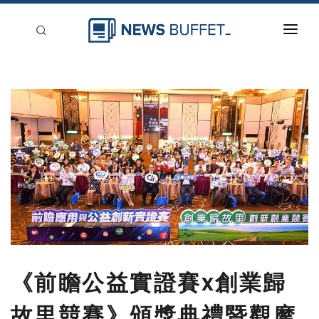
回到首頁
新聞稿分類
登入
刊登
《前瞻公益實證賽x創業歸
故里競賽》頒獎典禮暨觀摩