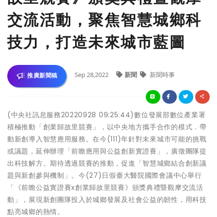
交流活動，聚焦智慧城鄉科
技力，打造未來城市藍圖
Sep 28,2022
新聞
新聞時事
推廣新聞稿
(中央社訊息服務20220928 09:25:44)數位發展部數位產業署
積極推動「創業歸故里競賽」，以中央地方攜手合作的模式．帶
動新創導入智慧應用服務。在今(111)年針對未來城市可能的挑戰
或議題，延伸辦理「前瞻應用與公益創新實證賽」，廣徵團隊提
出科技解方。期待透過競賽的推動，促進「智慧城鄉結合創新議
題與新創參與機制」。今(27)日假臺大醫院國際會議中心舉行
「《前瞻公益實證賽x創業歸故里競賽》頒獎典禮暨觀摩交流活
動」，展現新創團隊投入於城鄉發展及社會公益的韌性，用科技
點亮城鄉的熱情。