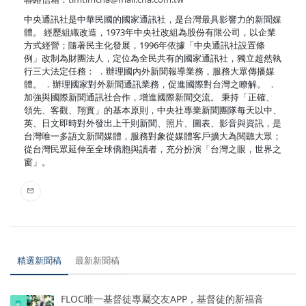
中央通訊社是中華民國的國家通訊社，是台灣最具影響力的新聞媒
體。 經歷組織改造，1973年中央社改組為股份有限公司，以企業
方式經營；隨著民主化發展，1996年依據「中央通訊社設置條
例」改制為財團法人，定位為全民共有的國家通訊社，獨立超然執
行三大法定任務： ．辦理國內外新聞報導業務，服務大眾傳播媒
體。 ．辦理國家對外新聞通訊業務，促進國際對台灣之瞭解。 ．
加強與國際新聞通訊社合作，增進國際新聞交流。 秉持「正確、
領先、客觀、翔實」的基本原則，中央社專業新聞團隊每天以中、
英、日文即時對外發出上千則新聞、照片、圖表、影音與資訊，是
台灣唯一多語文新聞媒體，服務對象從媒體客戶擴大為閱聽大眾；
從台灣民眾延伸至全球僑胞與讀者，充分扮演「台灣之眼，世界之
窗」。
精選新聞稿
最新新聞稿
FLOC唯一基督徒專屬交友APP，基督徒的新福音