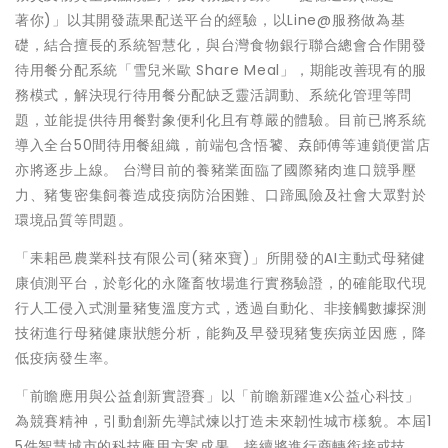
著你)」以其開發蔬果配送平台的經驗，以Line@服務做為基
礎，結合擅長的系統智慧化，與台灣食物銀行聯合總會合作開發
待用餐分配系統「雪兒米歐 Share Meal」，期能改善現有的服
務模式，解決現行待用餐分配缺乏靈活調動、系統化管理等問
題，並能提供待用餐對象便利化且有尊嚴的體驗。目前已將系統
導入全台50間待用餐組織，前端包含悟饕、𡘙師傅等連鎖便當店
亦將逐步上線。 台灣目前的養豬業面臨了國際豬肉進口競爭壓
力、豬隻密集飼養造成疫病防治困難、口蹄風險及社會大眾對於
環境品質等問題。
「耒耜邑農業科技有限公司(豬來寶)」所開發的AI主動式母豬健
康偵測平台，於彰化的永隆畜牧場進行實務驗證，的確能取代現
行人工侵入式測量豬隻溫度方式，透過自動化、非接觸數據探測
技術進行母豬健康狀態分析，能夠及早發現豬隻疾病並因應，降
低疫病發生率。
「前瞻應用與公益創新實證賽」以「前瞻新躍進x公益心科技」
為競賽精神，引動創新先導試煉以打造未來韌性城市樣貌。本屆1
5件智慧城市的科技應用方案成果，接續將進行商轉銜接或技