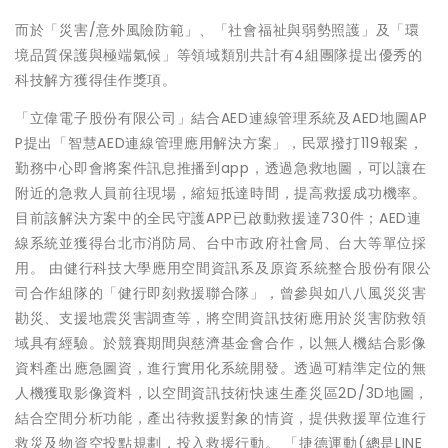
而於「災害/意外風險防範」、「社會福祉與弱勢照護」及「環
境品質保護與極端氣候」等領域類別共計有4組團隊提出優秀的
科技解方獲得佳作獎項。
「立偉電子股份有限公司」結合AED連線管理系統及AED地圖AP
P提出「智慧AED連線管理應用解決方案」，民眾撥打119報案，
勤務中心即會將案件訊息推播到app，透過急救地圖，可以讓在
附近的急救人員前往現場，縮短抵達時間，提高救援成功機率。
目前該解決方案中的全民守護APP已啟動救援達730件；AED連
線系統並獲得台北市消防局、台中市政府社會局、台大等單位採
用。 由健行科技大學應用空間資訊系及原資系統整合股份有限公
司合作組隊的「健行即刻救援聯合隊」，曾參與如八八風災災害
勘災、支援地震災害調查等，將空間資訊技術應用於災害防救領
域具有經驗。於競賽期間與慈濟基金會合作，以無人機結合影像
資料產出應急圖資，進行實用化系統開發。透過可精準定位的無
人機獲取影像資料，以空間資訊技術快速生產災區2D/3D地圖，
結合空間分析功能，產出待救援對象的情資，提供救援單位進行
救災及物資空投點規劃，投入救援行動。 「捷德運動(總是LINE