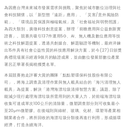
為因應台灣未來城市發展需求與挑戰，聚焦於城市數位治理與社
會科技關懷，以「新型態『遠距』應用」、「災害/意外風險防
範」、「環境品質保護與極端氣候」及「社會福祉與弱勢照護」
為四大類別，廣徵科技創意提案，辦理「前瞻應用與公益創新實
證賽」。競賽共吸引137件運用5G、AI、無人機及數位應用等技
術之科技解題提案，透過共創媒合、解題驗證等機制，最終淬鍊
出15件具有社會公益性質的科技應用解決方案，於今(27)日頒獎
典禮現場展示經過9個月的驗證成果，並由數位發展部數位產業
署呂正華署長揭曉獲獎名單。
本屆競賽抱走評審大賞的團隊「點點塑環保科技股份有限公
司」，將海上調查及清理作業與無人載具結合的「海污清理無人
載具」為提案，解決「港灣海漂垃圾清掃智慧方案」議題。除了
能減少現行處理海漂垃圾所需用到的大量人力，於前端海漂垃圾
收集可達成單次100公斤的清除量，微塑調查部分則可收集最小
至20μm微塑膠。在後端則與綠材、玻璃、化材、環塑等產業相
關業者合作，將所回收的海漂垃圾分類後再進行利用，形成循環
經濟，打造永續海洋。