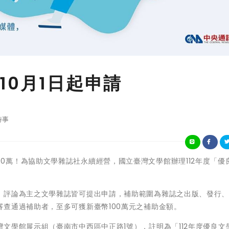
10月1日起申請
時事
高補助100萬！為協助文學雜誌社永續經營，國立臺灣文學館辦理112年度「
。
、評論為主之文學雜誌皆可提出申請，補助範圍為雜誌之出版、發行
查通過補助者，至多可獲新臺幣100萬元之補助金額。
文學館展示組（臺南市中西區中正路1號），註明為「112年度優良文