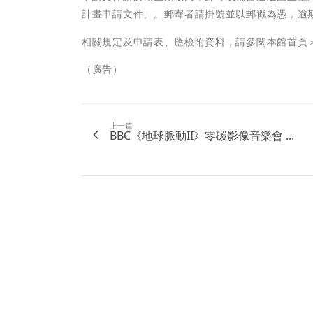
計畫申請文件」。郵寄者請掛號並以郵戳為憑，逾
相關規定及申請表、應檢附資料，請參閱本館首頁＞新聞
（廣告）
上一篇
BBC《地球脈動II》零碳影像音樂會 ...