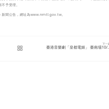
期不予受理。
公告，網址為www.nmtl.gov.tw。
下一
臺港音樂劇「皇都電姬」 臺南場10/..