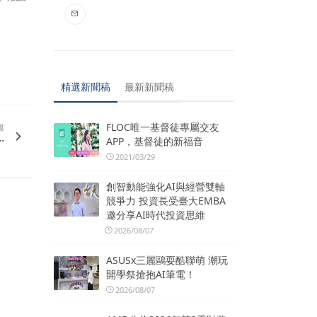
精選新聞稿
最新新聞稿
FLOC唯一基督徒專屬交友
篇
.
APP，基督徒的新福音
2021/03/29
創智動能強化AI與經營雙軸
競爭力 投資長受臺大EMBA
邀分享AI時代投資思維
2026/08/07
ASUSx三麗鷗耍酷聯萌 潮玩
開學祭搶抱AI筆電！
2026/08/07