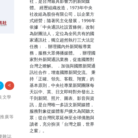
社，是台灣最具影響力的新聞媒
體。 經歷組織改造，1973年中央
社改組為股份有限公司，以企業方
式經營；隨著民主化發展，1996年
依據「中央通訊社設置條例」改制
為財團法人，定位為全民共有的國
家通訊社，獨立超然執行三大法定
任務： ．辦理國內外新聞報導業
務，服務大眾傳播媒體。 ．辦理國
家對外新聞通訊業務，促進國際對
台灣之瞭解。 ．加強與國際新聞通
訊社合作，增進國際新聞交流。 秉
持「正確、領先、客觀、翔實」的
基本原則，中央社專業新聞團隊每
天以中、英、日文即時對外發出上
優良文學
千則新聞、照片、圖表、影音與資
訊，是台灣唯一多語文新聞媒體，
服務對象從媒體客戶擴大為閱聽大
、推廣等
眾；從台灣民眾延伸至全球僑胞與
讀者，充分扮演「台灣之眼，世界
之窗」。
學雜誌