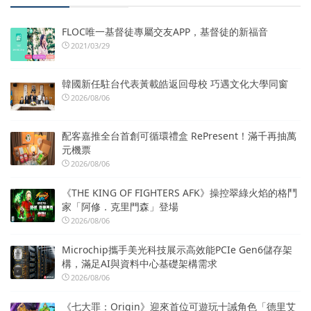
FLOC唯一基督徒專屬交友APP，基督徒的新福音
2021/03/29
韓國新任駐台代表黃載皓返回母校 巧遇文化大學同窗
2026/08/06
配客嘉推全台首創可循環禮盒 RePresent！滿千再抽萬
元機票
2026/08/06
《THE KING OF FIGHTERS AFK》操控翠綠火焰的格鬥
家「阿修．克里門森」登場
2026/08/06
Microchip攜手美光科技展示高效能PCIe Gen6儲存架
構，滿足AI與資料中心基礎架構需求
2026/08/06
《七大罪：Origin》迎來首位可遊玩十誡角色「德里艾