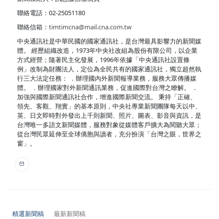
聯絡電話：02-25051180
聯絡信箱：
timtimcna@mail.cna.com.tw
中央通訊社是中華民國的國家通訊社，是台灣最具影響力的新聞媒
體。 經歷組織改造，1973年中央社改組為股份有限公司，以企業
方式經營；隨著民主化發展，1996年依據「中央通訊社設置條
例」改制為財團法人，定位為全民共有的國家通訊社，獨立超然執
行三大法定任務： ．辦理國內外新聞報導業務，服務大眾傳播媒
體。 ．辦理國家對外新聞通訊業務，促進國際對台灣之瞭解。 ．
加強與國際新聞通訊社合作，增進國際新聞交流。 秉持「正確、
領先、客觀、翔實」的基本原則，中央社專業新聞團隊每天以中、
英、日文即時對外發出上千則新聞、照片、圖表、影音與資訊，是
台灣唯一多語文新聞媒體，服務對象從媒體客戶擴大為閱聽大眾；
從台灣民眾延伸至全球僑胞與讀者，充分扮演「台灣之眼，世界之
窗」。
精選新聞稿
最新新聞稿