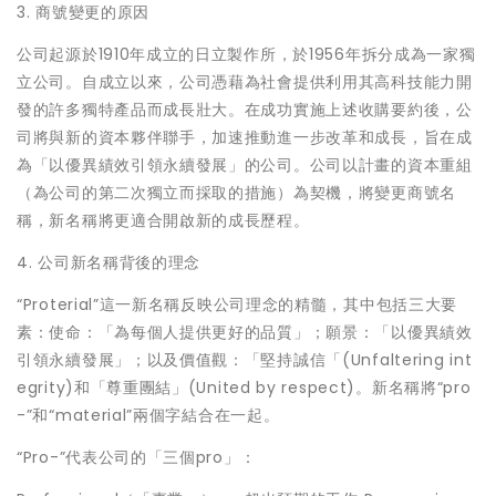
3. 商號變更的原因
公司起源於1910年成立的日立製作所，於1956年拆分成為一家獨
立公司。自成立以來，公司憑藉為社會提供利用其高科技能力開
發的許多獨特產品而成長壯大。在成功實施上述收購要約後，公
司將與新的資本夥伴聯手，加速推動進一步改革和成長，旨在成
為「以優異績效引領永續發展」的公司。公司以計畫的資本重組
（為公司的第二次獨立而採取的措施）為契機，將變更商號名
稱，新名稱將更適合開啟新的成長歷程。
4. 公司新名稱背後的理念
“Proterial”這一新名稱反映公司理念的精髓，其中包括三大要
素：使命：「為每個人提供更好的品質」；願景：「以優異績效
引領永續發展」；以及價值觀：「堅持誠信「(Unfaltering int
egrity)和「尊重團結」(United by respect)。新名稱將“pro
-”和“material”兩個字結合在一起。
“Pro-”代表公司的「三個pro」：