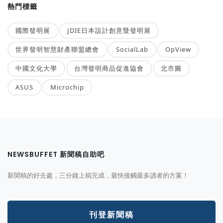
熱門標籤
國際發明展
JDIE日本設計創意暨發明展
世界發明智慧財產聯盟總會
SocialLab
OpView
中國文化大學
台灣發明商品促進協會
北市圖
ASUS
Microchip
NEWSBUFFET 新聞稿自助吧
新聞稿的好去處，三分鐘上稿完成，最快接觸最多讀者的方案！
刊登新聞稿