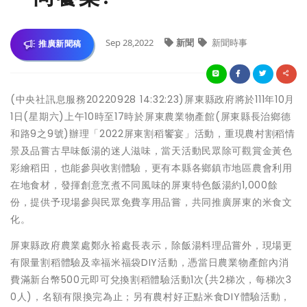
Sep 28,2022
新聞
新聞時事
推廣新聞稿
(中央社訊息服務20220928 14:32:23)屏東縣政府將於111年10月
1日(星期六)上午10時至17時於屏東農業物產館(屏東縣長治鄉德
和路9之9號)辦理「2022屏東割稻饗宴」活動，重現農村割稻情
景及品嘗古早味飯湯的迷人滋味，當天活動民眾除可觀賞金黃色
彩繪稻田，也能參與收割體驗，更有本縣各鄉鎮市地區農會利用
在地食材，發揮創意烹煮不同風味的屏東特色飯湯約1,000餘
份，提供予現場參與民眾免費享用品嘗，共同推廣屏東的米食文
化。
屏東縣政府農業處鄭永裕處長表示，除飯湯料理品嘗外，現場更
有限量割稻體驗及幸福米福袋DIY活動，憑當日農業物產館內消
費滿新台幣500元即可兌換割稻體驗活動1次(共2梯次，每梯次3
0人)，名額有限換完為止；另有農村好正點米食DIY體驗活動，