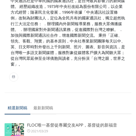
中央通訊社是中華民國的國家通訊社，是台灣最具影響力的新聞媒
體。 經歷組織改造，1973年中央社改組為股份有限公司，以企業
方式經營；隨著民主化發展，1996年依據「中央通訊社設置條
例」改制為財團法人，定位為全民共有的國家通訊社，獨立超然執
行三大法定任務： ．辦理國內外新聞報導業務，服務大眾傳播媒
體。 ．辦理國家對外新聞通訊業務，促進國際對台灣之瞭解。 ．
加強與國際新聞通訊社合作，增進國際新聞交流。 秉持「正確、
領先、客觀、翔實」的基本原則，中央社專業新聞團隊每天以中、
英、日文即時對外發出上千則新聞、照片、圖表、影音與資訊，是
台灣唯一多語文新聞媒體，服務對象從媒體客戶擴大為閱聽大眾；
從台灣民眾延伸至全球僑胞與讀者，充分扮演「台灣之眼，世界之
窗」。
精選新聞稿
最新新聞稿
FLOC唯一基督徒專屬交友APP，基督徒的新福音
2021/03/29