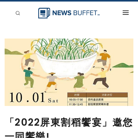
回到首頁
新聞稿分類
登入
刊登
「2022屏東割稻饗宴」邀您
一同饗樂!