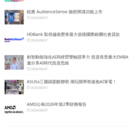
鎧應 AudienceSense 臉部辨識功能上市
2026/08/07
HDBank 取得越南歷來最大規模國際銀團社會貸款
2026/08/07
創智動能強化AI與經營雙軸競爭力 投資長受臺大EMBA
邀分享AI時代投資思維
2026/08/07
ASUSx三麗鷗耍酷聯萌 潮玩開學祭搶抱AI筆電！
2026/08/07
AMD公佈2026年第2季財務報告
2026/08/07