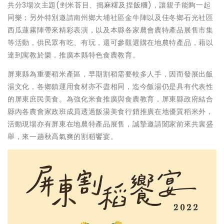
共分3場次主題(剉米苔目、搗麻糬及捏飯糰)，讓親子能夠一起
同樂；另外特別邀請南州鄉大埔社區金牛陣以及佳冬鄉石光社區
西瓜蓮霧陣帶來精彩表演，以及本縣各家農會農特產品展售市集
等活動，供民眾有吃、有玩，還可參觀選購在地農特產品，藉以
達到寓教於樂，推廣本縣特色食農教育。
屏東縣為重要稻米產區，早期割稻需要較多人手，因而發展出飯
湯文化，各鄉鎮運用食材亦不盡相同，迄今飯湯仍是具有代表性
的屏東庶民美食。為強化米食推廣與食農教育，屏東縣政府結合
縣內各農會家政班成員透過飯湯美食行銷推廣在地優質稻米外，
活動現場亦有屏東在地農特產品展售，誠摯邀請闔家前來共襄盛
舉，來一趟秋高氣爽的割稻饗宴。