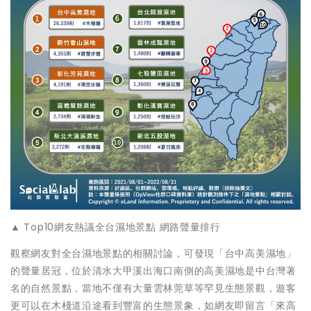
▲ Top10網友熱議全台濕地景點 網路聲量排行
觀察網友對全台濕地景點的相關討論，可發現「台中高美濕地」
的聲量居冠，位於清水大甲溪出海口南側的高美濕地是中台灣著
名的自然景點，當地不僅有大量雲林莞草等罕見生態景觀，遊客
更可以在木棧道沿途看到豐富的生態景象，如網友即留言「來高