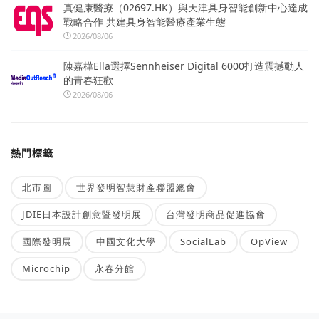
真健康醫療（02697.HK）與天津具身智能創新中心達成
戰略合作 共建具身智能醫療產業生態
2026/08/06
陳嘉樺Ella選擇Sennheiser Digital 6000打造震撼動人
的青春狂歡
2026/08/06
熱門標籤
北市圖
世界發明智慧財產聯盟總會
JDIE日本設計創意暨發明展
台灣發明商品促進協會
國際發明展
中國文化大學
SocialLab
OpView
Microchip
永春分館