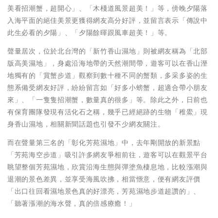
美看招潮蟹，超開心」、「木棧道風景超美！」等，傍晚夕陽落
入海平面的絕佳美景更獲得網友高分好評，並留言表示「傳說中
此生必看的夕陽」、「夕陽餘暉跟風車超美！」等。
聲量居次，位於北台灣的「新竹香山濕地」則被網友稱為「北部
版高美濕地」，身處沿海地帶的天然潮間帶，遊客可以在香山溼
地獨有的「賞蟹步道」觀察到數十種不同的蟹類，多采多姿的生
態系備受網友好評，紛紛留言如「好多小螃蟹，超適合帶小朋友
來」、「一隻隻招潮蟹，數量真的很多」等。除此之外，日前也
有保育團隊發現有活化石之稱，幾乎已經絕跡的生物「稚鱟」現
身香山濕地，相關新聞話題也引發不少網友關注。
而在聲量第三名的「彰化芳苑濕地」中，去年剛開放的新景點
「芳苑海空步道」吸引許多網友爭相前往，遊客可以在觀景平台
眺望整個芳苑濕地，欣賞沿海生態與彈塗魚棲息地，比較漲潮與
退潮的景色差異，並享受海風吹拂，相當愜意，便有網友評價
「出口往回看濕地景色真的好漂亮，芳苑濕地步道超讚的」、
「聽著漲潮的海水聲，真的倍感療癒！」