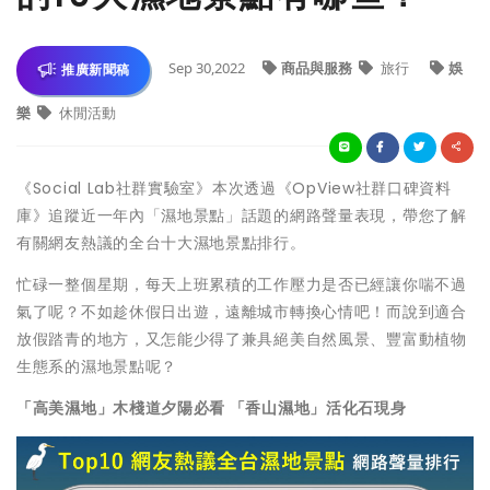
Sep 30,2022
商品與服務
旅行
娛
推廣新聞稿
樂
休閒活動
《Social Lab社群實驗室》本次透過《OpView社群口碑資料
庫》追蹤近一年內「濕地景點」話題的網路聲量表現，帶您了解
有關網友熱議的全台十大濕地景點排行。
忙碌一整個星期，每天上班累積的工作壓力是否已經讓你喘不過
氣了呢？不如趁休假日出遊，遠離城市轉換心情吧！而說到適合
放假踏青的地方，又怎能少得了兼具絕美自然風景、豐富動植物
生態系的濕地景點呢？
「高美濕地」木棧道夕陽必看 「香山濕地」活化石現身