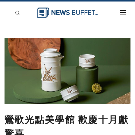
回到首頁
新聞稿分類
登入
刊登
鶯歌光點美學館 歡慶十月獻
驚喜