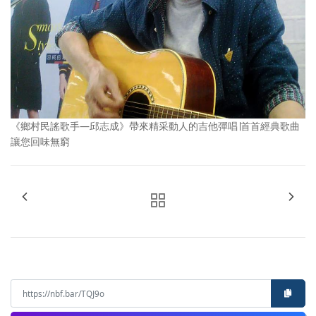
《鄉村民謠歌手—邱志成》帶來精采動人的吉他彈唱∣首首經典歌曲
讓您回味無窮