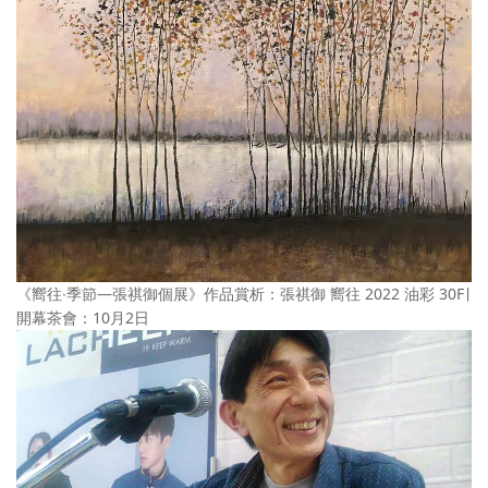
《嚮往∙季節—張祺御個展》作品賞析：張祺御 嚮往 2022 油彩 30F∣
開幕茶會：10月2日