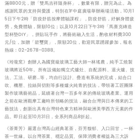
滿8800元，贈「雙馬吉祥隨身杯」，數量有限，贈完為止。為
感謝民眾的支持與愛護，特別在1F中庭廣場舉辦兩場活動，10月1
5日下午2時「防疫舒筋按摩體驗課程」，防疫舒筋，紓解身體疲
勞，免費體驗，限額10位；以及10月22日下午3時「馬賽克磚造
型杯墊DIY」，拼貼玩手作，將藝術融入生活，酌收材料費300
元/位，加贈「碧璽寶」，限額20位，歡迎民眾踴躍參加，報名
熱線：02-2678-0388。
《玲瓏窯》創辦人為國寶級玻璃工藝大師—林瑤農，純手工燒製
玻璃將近50年。所有設備如獨立式爐灶、自配原料、退火爐、技
法、工法、研磨…等，均自行設計、疊造有系統的完成，結合口
吹、機壓、拉絲與切割等多種爐火純青的技法，帶領著工匠團隊
製作玻璃藝術品，延續著台灣一百多年來的傳統玻璃產業。運用
之前在歐洲觀摩工廠時所領略的技法，融合台灣與日本傳來的工
藝技法，創新出具有台灣特色東方精神與歐洲美學西方元素的作
品。即日起至10月31日，全系列商品8折起。
《茶菁芳》嚴選台灣高山經典茗茶，芬芳馥郁、入口回甘，一杯
茶一世緣。以台灣茶業、穩定品質、保障消費者權益為三大訴