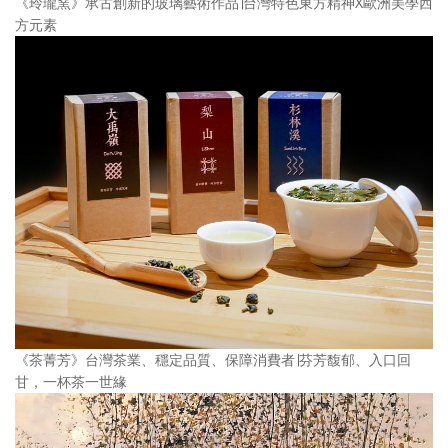
《玲瓏窯》承古創新的玻璃藝術作品∣台灣特色東方精神X歐洲美學西
方元素
《茶菁芳》台灣茶業、穩定品質、保障消費者∣芬芳馥郁、入口回
甘，一杯茶一世緣