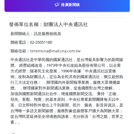
推廣新聞稿
發佈單位名稱：財團法人中央通訊社
新聞聯絡人：訊息服務核稿員
聯絡電話：02-25051180
聯絡信箱：
timtimcna@mail.cna.com.tw
中央通訊社是中華民國的國家通訊社，是台灣最具影響力的新聞媒
體。 經歷組織改造，1973年中央社改組為股份有限公司，以企業
方式經營；隨著民主化發展，1996年依據「中央通訊社設置條
例」改制為財團法人，定位為全民共有的國家通訊社，獨立超然執
行三大法定任務： ．辦理國內外新聞報導業務，服務大眾傳播媒
體。 ．辦理國家對外新聞通訊業務，促進國際對台灣之瞭解。 ．
加強與國際新聞通訊社合作，增進國際新聞交流。 秉持「正確、
領先、客觀、翔實」的基本原則，中央社專業新聞團隊每天以中、
英、日文即時對外發出上千則新聞、照片、圖表、影音與資訊，是
台灣唯一多語文新聞媒體，服務對象從媒體客戶擴大為閱聽大眾；
從台灣民眾延伸至全球僑胞與讀者，充分扮演「台灣之眼，世界之
窗」。