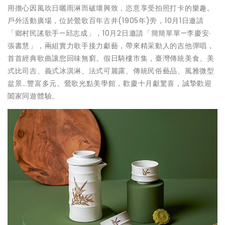
用擔心因風吹日曬雨淋而破壞興致，恣意享受拍照打卡的樂趣。
戶外活動廣場，位於鶯歌百年古井(1905年)旁，10月1日邀請
「鄉村民謠歌手—邱志成」，10月2日邀請「簡簡單單—李慶安∙
張書慧」，兩組實力歌手接力獻藝，帶來精采動人的吉他彈唱，
首首經典歌曲讓您回味無窮。假日騎樓市集，臺灣傳統美食、美
式比司吉、義式冰淇淋、法式可麗露、傳統民俗藝品、風雅微型
盆景…豐富多元。鶯歌光點美學館，歡慶十月獻驚喜，誠摯歡迎
闔家同遊體驗。