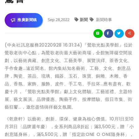
Sep 28,2022
新聞
新聞時事
推廣新聞稿
(中央社訊息服務20220928 16:31:34)『鶯歌光點美學館』位於
鶯歌老街中心點，為鶯歌老街最大藝術商場，全館無障礙空間規
劃，以藝術典藏、創意文化、工藝美學、展覽演繹、茶香文化、
手作食趣…遠近聞名。館內集結知名藝術、工藝、文化、創意品
牌，陶瓷、茶品、琉璃、鐵器、玉石、珠寶、銅雕、木雕、香
品、香氛、家飾、服飾、皮件、手工皂、手拉坏…應有盡有。歡
慶十月，『鶯歌光點美學館』獻上文化體驗、工藝巡禮、主題特
展、藝文展演、品牌優惠、陶藝手作、按摩體驗、假日市集、街
藝狂饗…，邀您盡情徜徉藝文氛圍。
《乾唐軒》以藝術、創新、環保、健康為核心價值。10月1日至10
月31日〈品牌週年慶〉，全系列商品8折起；滿3,500元，贈「小
創意隨身杯」，滿5,500元，贈「指定款ONE O ONE隨身杯」，