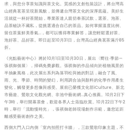
求，與您分享茶知識與茶文化。質感的文創包裝設計，將台灣高
山經典茗茶呈現新風貌，並傳遞台灣茶文化的深厚底蘊。美好生
活就從一杯好茶開始，專業茶達人親切奉茶試飲，選茶、泡茶、
品茶秘訣不藏私，從挑選適合自己的茶品、如何掌握溫度比例、
留住茶葉鮮美香氣…，都可以獲得專業解答，讓您輕鬆選好茶、
泡好茶、品好茶。即日起至10月31日，台灣高山經典茗茶滿斤85
折。
《光點藝術中心》將於10月1日至10月30日，展出〈嚮往∙季節—
張祺御個展〉，掃碼免費參觀。張祺御的作品傾向於植物風景的
半抽象風格，此次展出系列為落羽松與她的對話，融合了風、
雨、光、季節、時間的變幻，利用調合油與顏料的化學作用產生
變化，觸發更多想像與感受。展前已榮獲文化部iCulture、新北
市藝遊、鶯歌文化觀光網、非池中藝術網…真心推薦。10月2日下
午3時，舉行開幕茶會，歡迎各界人士蒞臨欣賞。10月22日下午2
時，舉行「流動慢時光」，張祺御老師現場創作示範，邀您近距
離感受藝術創作之美。
西側大門入口內側「室內拍照打卡牆」，三款鶯歌印象主題，不