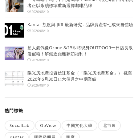
者正以永續標準重新選擇咖啡品牌
2026/08/10
Kantar 凱度與 JKR 最新研究 : 品牌資產有七成來自體驗
2026/08/10
超人氣偶像Ozone 8/15即將現身OUTDOOR一日店長浪
漫寵粉！解鎖近距離夢幻福利！
2026/08/10
陽光房地產投資信託基金（「陽光房地產基金」） 截至
2026年6月30日止六個月之中期業績
2026/08/10
熱門標籤
SocialLab
OpView
中國文化大學
北市圖
Kantar
國際發明展
凱度