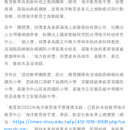
教育教學具創新特色之教師團隊，辦理「海洋教育推手獎」頒獎
典禮，期藉由典範擴散，促發海洋教育更多元之推動模式與行動
策略，倍增海洋教育之推動能量。
其中「團體獎」得獎者為多羅滿海上娛樂股份有限公司、社團法
人台灣珊瑚礁學會、財團法人國家實驗研究院台灣海洋科技研究
中心；「個人獎」得獎者為國立中興大學林幸助終身特聘教授、
澎湖縣西嶼鄉合橫國民小學葉萬全校長、基隆市政府產業發展處
蔡馥嚀科長；「地方政府獎」得獎者有高雄市、基隆市、新北
市、臺南市及澎湖縣。
另外在「課程教學團隊獎」部分，獲獎團隊有澎湖縣西嶼鄉合橫
國民小學、雲林縣口湖鄉下崙國民小學、宜蘭縣蘇澳鎮育英國民
小學、基隆市中山區港西國民小學、基隆市立安樂高級中學國中
部及基隆市立安樂高級中學。
「教育部2022年海洋教育推手獎獲獎名錄」已置於本校臺灣海洋
教育中心「海洋教育推手獎」專區，歡迎社會各界上網瀏覽（網
址：
https://tmec.ntou.edu.tw/p/412-1016-10581.php?La
ng=zh-tw
）。期待未來能有更多企業團體、民間組織、各級學