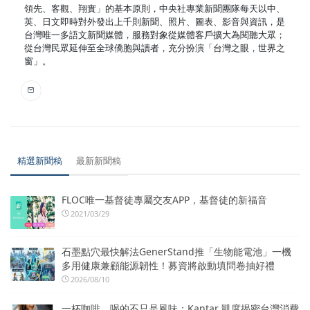
領先、客觀、翔實」的基本原則，中央社專業新聞團隊每天以中、
英、日文即時對外發出上千則新聞、照片、圖表、影音與資訊，是
台灣唯一多語文新聞媒體，服務對象從媒體客戶擴大為閱聽大眾；
從台灣民眾延伸至全球僑胞與讀者，充分扮演「台灣之眼，世界之
窗」。
精選新聞稿
最新新聞稿
FLOC唯一基督徒專屬交友APP，基督徒的新福音
2021/03/29
石墨點穴最快解法GenerStand推「生物能電池」一機
多用健康兼顧能源韌性！募資將啟動填問卷抽好禮
2026/08/10
一杯咖啡，喝的不只是風味：Kantar 凱度揭密台灣消費