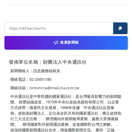
推廣新聞稿
發佈單位名稱：財團法人中央通訊社
新聞聯絡人：訊息服務核稿員
聯絡電話：02-25051180
聯絡信箱：
timtimcna@mail.cna.com.tw
中央通訊社是中華民國的國家通訊社，是台灣最具影響力的新聞媒
體。 經歷組織改造，1973年中央社改組為股份有限公司，以企業
方式經營；隨著民主化發展，1996年依據「中央通訊社設置條
例」改制為財團法人，定位為全民共有的國家通訊社，獨立超然執
行三大法定任務： ．辦理國內外新聞報導業務，服務大眾傳播媒
體。 ．辦理國家對外新聞通訊業務，促進國際對台灣之瞭解。 ．
加強與國際新聞通訊社合作，增進國際新聞交流。 秉持「正確、